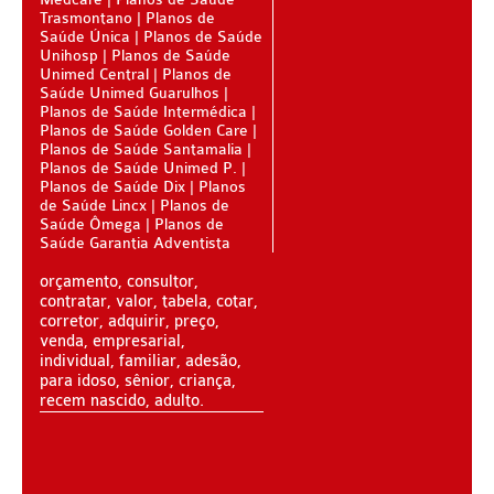
BIO SAÚDE PLANO DE SAÚDE SÊNIOR
Trasmontano
Planos de
Saúde Única
Planos de Saúde
BIOVIDA PLANO DE SAÚDE SÊNIOR
Unihosp
Planos de Saúde
Unimed Central
Planos de
BLUE MED PLANO DE SAÚDE SÊNIOR
Saúde Unimed Guarulhos
Planos de Saúde Intermédica
CUIDAR ME PLANO DE SAÚDE SÊNIOR
Planos de Saúde Golden Care
Planos de Saúde Santamalia
Planos de Saúde Unimed P.
GNDI PLANO DE SAÚDE SÊNIOR
Planos de Saúde Dix
Planos
de Saúde Lincx
Planos de
GARANTIA GS PLANO DE SAÚDE SÊNIOR
Saúde Ômega
Planos de
Saúde Garantia Adventista
GREENLINE PLANO DE SAÚDE SÊNIOR
orçamento, consultor,
KIPP PLANO DE SAÚDE SÊNIOR
contratar, valor, tabela, cotar,
corretor, adquirir, preço,
MEDSENIORPLANO DE SAÚDE SÊNIOR
venda, empresarial,
individual, familiar, adesão,
QSAÚDE PLANO DE SAÚDE SÊNIOR
para idoso, sênior, criança,
recem nascido, adulto.
SANTA HELENA PLANO DE SAÚDE SÊNIOR
SÃO CRISTOVÃO PLANO DE SAÚDE SÊNIOR
TOTAL MEDCARE PLANO DE SAÚDE SÊNIOR