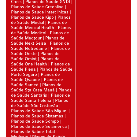
Cross
Planos de Saúde GNDI
PLENA PLANO DE SAÚDE INFANTIL
Planos de Saúde Greenline
Planos de Saúde Interclinicas
QSAUDE PLANO DE SAÚDE INFANTIL
Planos de Saúde Kipp
Planos
de Saúde Medial
Planos de
SANTA HELENA PLANO DE SAÚDE INFANTIL
Saúde Medical Health
Planos
de Saúde Medicol
Planos de
SÃO CRISTOVÃO PLANO DE SAÚDE INFANTIL
Saúde Medtour
Planos de
Saúde Next Seisa
Planos de
SÃO MIGUEL PLANO DE SAÚDE INFANTIL
Saúde Notredame
Planos de
Saúde Oeste
Planos de
Saúde Omint
Planos de
STA CASA MAUÁ PLANO DE SAÚDE INFANTIL
Saúde One Health
Planos de
Saúde Plena
Planos de Saúde
TOTAL MEDCARE PLANO DE SAÚDE INFANTIL
Porto Seguro
Planos de
Saúde Qsaude
Planos de
TRASMONTANO PLANO DE SAÚDE INFANTIL
Saúde Samed
Planos de
Saúde Sta Casa Mauá
Planos
ÚNICA PLANO DE SAÚDE INFANTIL
de Saúde Santaris
Planos de
Saúde Santa Helena
Planos
UNIHOSP PLANO DE SAÚDE INFANTIL
de Saúde São Cristovão
Planos de Saúde São Miguel
PLANO DE SAÚDE SÊNIOR
Planos de Saúde Sistemas
Planos de Saúde Sompo
Planos de Saúde Sulamerica
AMEPLAN PLANO DE SAÚDE SÊNIOR
Planos de Saúde Total
Medcare
Planos de Saúde