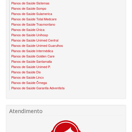
Planos de Saúde Sistemas
QSAUDE PLANO DE SAÚDE FAMILIAR
Planos de Saúde Sompo
Planos de Saúde Sulamerica
SANTA HELENA PLANO DE SAÚDE FAMILIAR
Planos de Saúde Total Medcare
Planos de Saúde Trasmontano
SANTARIS PLANO DE SAÚDE FAMILIAR
Planos de Saúde Única
Planos de Saúde Unihosp
SÃO CRISTOVÃO PLANO DE SAÚDE FAMILIAR
Planos de Saúde Unimed Central
Planos de Saúde Unimed Guarulhos
SÃO MIGUEL PLANO DE SAÚDE FAMILIAR
Planos de Saúde Intermédica
Planos de Saúde Golden Care
STA CASA MAUÁ PLANO DE SAÚDE FAMILIAR
Planos de Saúde Santamalia
Planos de Saúde Unimed P.
TOTAL MEDCARE PLANO DE SAÚDE FAMILIAR
Planos de Saúde Dix
Planos de Saúde Lincx
TRASMONTANO PLANO DE SAÚDE FAMILIAR
Planos de Saúde Ômega
Planos de Saúde Garantia Adventista
ÚNICA PLANO DE SAÚDE FAMILIAR
UNIHOSP PLANO DE SAÚDE FAMILIAR
Atendimento
UNIMED GUARULHOS PLANO DE SAÚDE FAMILIAR
CLASSES PLANO DE SAÚDE FAMILIAR