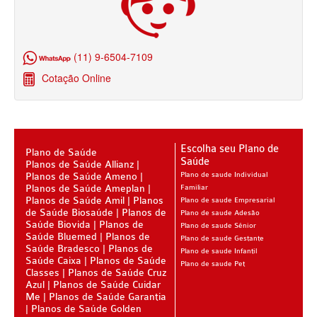
PLANO DE SAÚDE INFANTIL
AMIL PLANO DE SAÚDE INFANTIL
(11) 9-6504-7109
BIO SAÚDE PLANO DE SAÚDE INFANTIL
Cotação Online
BIOVIDA PLANO DE SAÚDE INFANTIL
BLUE MED PLANO DE SAÚDE INFANTIL
CLASSES PLANO DE SAÚDE INFANTIL
Escolha seu Plano de
Plano de Saúde
Saúde
Planos de Saúde Allianz
CUIDAR ME PLANO DE SAÚDE INFANTIL
Planos de Saúde Ameno
Plano de saude Individual
Planos de Saúde Ameplan
Familiar
GARANTIA GS PLANO DE SAÚDE INFANTIL
Planos de Saúde Amil
Planos
Plano de saude Empresarial
de Saúde Biosaúde
Planos de
Plano de saude Adesão
GNDI PLANO DE SAÚDE INFANTIL
Saúde Biovida
Planos de
Plano de saude Sênior
Saúde Bluemed
Planos de
Plano de saude Gestante
KIPP PLANO DE SAÚDE INFANTIL
Saúde Bradesco
Planos de
Plano de saude Infantil
Saúde Caixa
Planos de Saúde
Plano de saude Pet
MEDICAL HEALTH PLANO DE SAÚDE INFANTIL
Classes
Planos de Saúde Cruz
Azul
Planos de Saúde Cuidar
Me
MED TOUR PLANO DE SAÚDE INFANTIL
Planos de Saúde Garantia
Planos de Saúde Golden