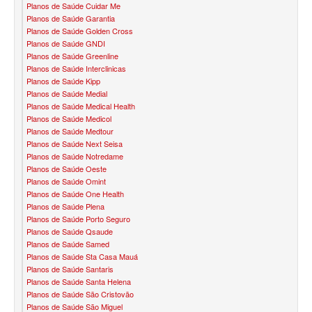
Planos de Saúde Cuidar Me
PLANO DE SAÚDE FAMILIAR
Planos de Saúde Garantia
Planos de Saúde Golden Cross
BLUE MED PLANO DE SAÚDE FAMILIAR
Planos de Saúde GNDI
Planos de Saúde Greenline
BIOVIDA PLANO DE SAÚDE FAMILIAR
Planos de Saúde Interclinicas
Planos de Saúde Kipp
CRUZ AZUL PLANO DE SAÚDE FAMILIAR
Planos de Saúde Medial
Planos de Saúde Medical Health
CUIDAR ME PLANO DE SAÚDE FAMILIAR
Planos de Saúde Medicol
Planos de Saúde Medtour
GNDI PLANO DE SAÚDE FAMILIAR
Planos de Saúde Next Seisa
Planos de Saúde Notredame
Planos de Saúde Oeste
GARANTIA GS PLANO DE SAÚDE FAMILIAR
Planos de Saúde Omint
Planos de Saúde One Health
INTERCLINICAS PLANO DE SAÚDE FAMILIAR
Planos de Saúde Plena
Planos de Saúde Porto Seguro
KIPP PLANO DE SAÚDE FAMILIAR
Planos de Saúde Qsaude
Planos de Saúde Samed
MED TOUR PLANO DE SAÚDE FAMILIAR
Planos de Saúde Sta Casa Mauá
Planos de Saúde Santaris
MEDICAL HEALTH PLANO DE SAÚDE FAMILIAR
Planos de Saúde Santa Helena
Planos de Saúde São Cristovão
PLENA PLANO DE SAÚDE FAMILIAR
Planos de Saúde São Miguel