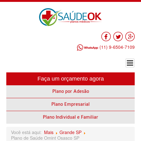
Facebook
Twitter
Go
(11) 9-6504-7109
Faça um orçamento agora
HOME
Plano por Adesão
PLANO DE SAÚDE EMPRESARIAL
Plano Empresarial
ALLIANZ PLANO DE SAÚDE EMPRESARIAL
AMEPLAN PLANO DE SAÚDE EMPRESARIAL
Plano Individual e Familiar
AMIL PLANO DE SAÚDE EMPRESARIAL
Você está aqui:
Mais
Grande SP
Plano de Saúde Omint Osasco SP
BIO SAÚDE PLANO DE SAÚDE EMPRESARIAL