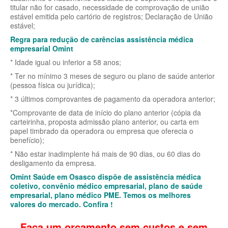
titular não for casado, necessidade de comprovação de união
SANTA HELENA PLANO DE SAÚDE EMPRESARIAL
BIO SAÚDE PLANO DE SAÚDE INDIVIDUAL
estável emitida pelo cartório de registros; Declaração de União
estável;
SÃO CRISTOVÃO PLANO DE SAÚDE EMPRESARIAL
BIOVIDA PLANO DE SAÚDE INDIVIDUAL
Regra para redução de carências assistência médica
empresarial Omint
SÃO MIGUEL PLANO DE SAÚDE EMPRESARIAL
BLUE MED PLANO DE SAÚDE INDIVIDUAL
* Idade igual ou inferior a 58 anos;
SISTEMAS PLANO DE SAÚDE EMPRESARIAL
CLASSES PLANO DE SAÚDE INDIVIDUAL
* Ter no mínimo 3 meses de seguro ou plano de saúde anterior
(pessoa física ou jurídica);
SOMPO PLANO DE SAÚDE EMPRESARIAL
CUIDAR ME PLANO DE SAÚDE INDIVIDUAL
* 3 últimos comprovantes de pagamento da operadora anterior;
SULAMERICA PLANO DE SAÚDE EMPRESARIAL
CRUZ AZUL PLANO DE SAÚDE INDIVIDUAL
*Comprovante de data de início do plano anterior (cópia da
carteirinha, proposta admissão plano anterior, ou carta em
TOTAL MEDCARE PLANO DE SAÚDE EMPRESARIAL
GARANTIA GS PLANO INDIVIDUAL
papel timbrado da operadora ou empresa que oferecia o
benefício);
TRASMONTANO PLANO DE SAÚDE EMPRESARIAL
GNDI PLANO DE SAÚDE INDIVIDUAL
* Não estar inadimplente há mais de 90 dias, ou 60 dias do
desligamento da empresa.
UNIHOSP PLANO DE SAÚDE EMPRESARIAL
INTERCLINICAS PLANO DE SAÚDE INDIVIDUAL
Omint Saúde em Osasco dispõe de assistência médica
UNIMED CENTRAL PLANO DE SAÚDE EMPRESARIAL
KIPP PLANO DE SAÚDE INDIVIDUAL
coletivo, convênio médico empresarial, plano de saúde
empresarial, plano médico PME. Temos os melhores
UNIMED GUARULHOS PLANO DE SAÚDE EMPRESARIAL
MEDICAL HEALTH PLANO DE SAÚDE INDIVIDUAL
valores do mercado. Confira !
ÚNICA PLANO DE SAÚDE EMPRESARIAL
MED TOUR PLANO DE SAÚDE INDIVIDUAL
Faça um orçamento sem custos e sem