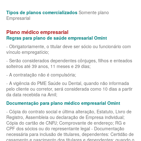
MEDIAL PLANO DE SAÚDE EMPRESARIAL
Tipos de planos comercializados
Somente plano
Empresarial
MEDICAL HEALTH PLANO DE SAÚDE EMPRESARIAL
Plano médico empresarial
MED TOUR PLANO DE SAÚDE EMPRESARIAL
Regras para plano de saúde empresarial Omint
NEXT SEISA PLANO DE SAÚDE EMPRESARIAL
- Obrigatoriamente, o titular deve ser sócio ou funcionário com
vínculo empregatício;
NOTREDAME PLANO DE SAÚDE EMPRESARIAL
- Serão considerados dependentes cônjuges, filhos e enteados
solteiros até 39 anos, 11 meses e 29 dias;
OMINT PLANO DE SAÚDE EMPRESARIAL
- A contratação não é compulsória;
ONE HEALTH PLANO DE SAÚDE EMPRESARIAL
- A vigência do PME Saúde ou Dental, quando não informada
pelo cliente ou corretor, será considerada como 10 dias a partir
PLENA PLANO DE SAÚDE EMPRESARIAL
da data recebida na Amil;
Documentação para plano médico empresarial Omint
PORTO SEGURO PLANO DE SAÚDE EMPRESARIAL
- Cópia do contrato social e última alteração, Estatuto, Livro de
SAMED PLANO DE SAÚDE EMPRESARIAL
Registro, Assembleia ou declaração de Empresa individual;
Cópia do cartão de CNPJ; Comprovante de endereço; RG e
SANTA CASA DE MAUÁ PLANO DE SAÚDE EMPRESARIAL
CPF dos sócios ou do representante legal - Documentação
necessária para inclusão de titulares, dependentes: Certidão de
PLANO DE SAÚDE INDIVIDUAL
SANTARIS PLANO DE SAÚDE EMPRESARIAL
casamento e nascimento dos titulares e dependentes; quando o