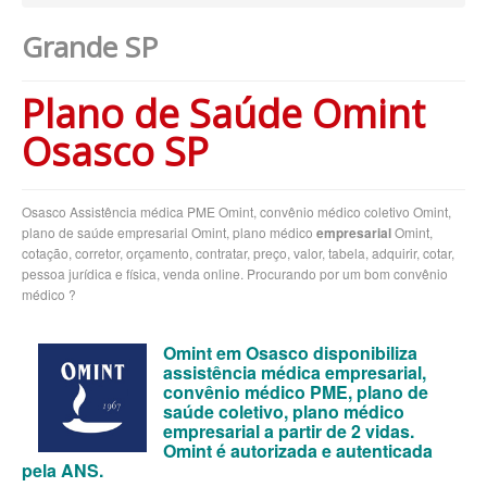
Grande SP
BIOVIDA PLANO DE SAÚDE EMPRESARIAL
BLUE MED PLANO DE SAÚDE EMPRESARIAL
Plano de Saúde Omint
BRADESCO PLANO DE SAÚDE EMPRESARIAL
Osasco SP
CAIXA PLANO DE SAÚDE EMPRESARIAL
CLASSES PLANO DE SAÚDE EMPRESARIAL
Osasco Assistência médica PME Omint, convênio médico coletivo Omint,
plano de saúde empresarial Omint, plano médico
empresarial
Omint,
CUIDAR ME PLANO DE SAÚDE EMPRESARIAL
cotação, corretor, orçamento, contratar, preço, valor, tabela, adquirir, cotar,
pessoa jurídica e física, venda online. Procurando por um bom convênio
CRUZ AZUL PLANO DE SAÚDE EMPRESARIAL
médico ?
GARANTIA GS PLANO DE SAÚDE EMPRESARIAL
Omint em Osasco disponibiliza
GOLDEN CROSS PLANO EMPRESARIAL
assistência médica empresarial,
convênio médico PME, plano de
GNDI PLANO DE SAÚDE EMPRESARIAL
saúde coletivo, plano médico
empresarial a partir de 2 vidas.
INTERCLINICAS PLANO DE SAÚDE EMPRESARIAL
Omint é autorizada e autenticada
pela ANS.
KIPP PLANO DE SAÚDE EMPRESARIAL