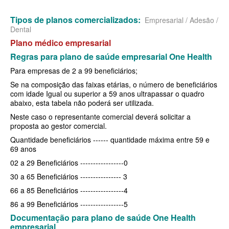
MEDIAL PLANO DE SAÚDE EMPRESARIAL
Tipos de planos comercializados:
Empresarial / Adesão /
Dental
MEDICAL HEALTH PLANO DE SAÚDE EMPRESARIAL
Plano médico empresarial
MED TOUR PLANO DE SAÚDE EMPRESARIAL
Regras para plano de saúde empresarial One Health
Para empresas de 2 a 99 beneficiários;
NEXT SEISA PLANO DE SAÚDE EMPRESARIAL
Se na composição das faixas etárias, o número de beneficiários
NOTREDAME PLANO DE SAÚDE EMPRESARIAL
com idade Igual ou superior a 59 anos ultrapassar o quadro
abaixo, esta tabela não poderá ser utilizada.
OMINT PLANO DE SAÚDE EMPRESARIAL
Neste caso o representante comercial deverá solicitar a
proposta ao gestor comercial.
ONE HEALTH PLANO DE SAÚDE EMPRESARIAL
Quantidade beneficiários ------ quantidade máxima entre 59 e
69 anos
PLENA PLANO DE SAÚDE EMPRESARIAL
02 a 29 Beneficiários -----------------0
PORTO SEGURO PLANO DE SAÚDE EMPRESARIAL
30 a 65 Beneficiários ---------------- 3
SAMED PLANO DE SAÚDE EMPRESARIAL
66 a 85 Beneficiários -----------------4
86 a 99 Beneficiários -----------------5
SANTA CASA DE MAUÁ PLANO DE SAÚDE EMPRESARIAL
Documentação para plano de saúde One Health
PLANO DE SAÚDE INDIVIDUAL
SANTARIS PLANO DE SAÚDE EMPRESARIAL
empresarial