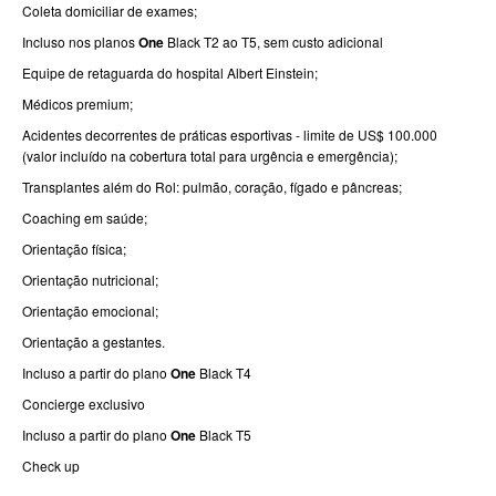
Coleta domiciliar de exames;
PLANO DE SAÚDE FAMILIAR
Incluso nos planos
One
Black T2 ao T5, sem custo adicional
BLUE MED PLANO DE SAÚDE FAMILIAR
Equipe de retaguarda do hospital Albert Einstein;
Médicos premium;
BIOVIDA PLANO DE SAÚDE FAMILIAR
Acidentes decorrentes de práticas esportivas - limite de US$ 100.000
CRUZ AZUL PLANO DE SAÚDE FAMILIAR
(valor incluído na cobertura total para urgência e emergência);
Transplantes além do Rol: pulmão, coração, fígado e pâncreas;
CUIDAR ME PLANO DE SAÚDE FAMILIAR
Coaching em saúde;
GNDI PLANO DE SAÚDE FAMILIAR
Orientação física;
GARANTIA GS PLANO DE SAÚDE FAMILIAR
Orientação nutricional;
INTERCLINICAS PLANO DE SAÚDE FAMILIAR
Orientação emocional;
Orientação a gestantes.
KIPP PLANO DE SAÚDE FAMILIAR
Incluso a partir do plano
One
Black T4
MED TOUR PLANO DE SAÚDE FAMILIAR
Concierge exclusivo
MEDICAL HEALTH PLANO DE SAÚDE FAMILIAR
Incluso a partir do plano
One
Black T5
Check up
PLENA PLANO DE SAÚDE FAMILIAR