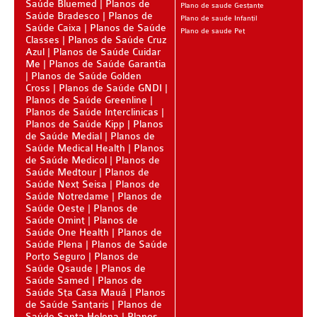
Saúde Bluemed
Planos de
Plano de saude Gestante
Saúde Bradesco
Planos de
Plano de saude Infantil
TRANSMONTANO PLANO DE SAÚDE SÊNIOR
Saúde Caixa
Planos de Saúde
Plano de saude Pet
Classes
Planos de Saúde Cruz
Azul
Planos de Saúde Cuidar
ÚNICA PLANO DE SAÚDE SÊNIOR
Me
Planos de Saúde Garantia
Planos de Saúde Golden
UNIHOSP PLANO DE SAÚDE SÊNIOR
Cross
Planos de Saúde GNDI
Planos de Saúde Greenline
OPERADORAS
Planos de Saúde Interclinicas
Planos de Saúde Kipp
Planos
PLANO DE SAÚDE ALLIANZ
de Saúde Medial
Planos de
Saúde Medical Health
Planos
PLANO DE SAÚDE AMEPLAN
de Saúde Medicol
Planos de
Saúde Medtour
Planos de
PLANO DE SAÚDE AMENO
Saúde Next Seisa
Planos de
Saúde Notredame
Planos de
Saúde Oeste
Planos de
PLANO DE SAÚDE AMIL
Saúde Omint
Planos de
Saúde One Health
Planos de
PLANO DE SAÚDE BIOSAÚDE
Saúde Plena
Planos de Saúde
Porto Seguro
Planos de
PLANO DE SAÚDE BIOVIDA
Saúde Qsaude
Planos de
Saúde Samed
Planos de
PLANO DE SAÚDE BLUEMED
Saúde Sta Casa Mauá
Planos
de Saúde Santaris
Planos de
PLANO DE SAÚDE BRADESCO
Saúde Santa Helena
Planos