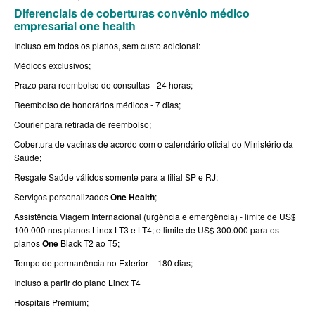
Diferenciais de coberturas convênio médico
PLENA PLANO DE SAÚDE INDIVIDUAL
empresarial one health
QSAUDE PLANO DE SAÚDE INDIVIDUAL
Incluso em todos os planos, sem custo adicional:
Médicos exclusivos;
SANTA HELENA PLANO DE SAÚDE INDIVIDUAL
Prazo para reembolso de consultas - 24 horas;
SANTARIS PLANO DE SAÚDE INDIVIDUAL
Reembolso de honorários médicos - 7 dias;
SÃO CRISTOVÃO PLANO DE SAÚDE INDIVIDUAL
Courier para retirada de reembolso;
Cobertura de vacinas de acordo com o calendário oficial do Ministério da
SÃO MIGUEL PLANO DE SAÚDE INDIVIDUAL
Saúde;
STA CASA MAUÁ PLANO DE SAÚDE INDIVIDUAL
Resgate Saúde válidos somente para a filial SP e RJ;
Serviços personalizados
One Health
;
TOTAL MEDCARE PLANO DE SAÚDE INDIVIDUAL
Assistência Viagem Internacional (urgência e emergência) - limite de US$
TRASMONTANO PLANO DE SAÚDE INDIVIDUAL
100.000 nos planos Lincx LT3 e LT4; e limite de US$ 300.000 para os
planos
One
Black T2 ao T5;
ÚNICA PLANO DE SAÚDE INDIVIDUAL
Tempo de permanência no Exterior – 180 dias;
UNIHOSP PLANO DE SAÚDE INDIVIDUAL
Incluso a partir do plano Lincx T4
Hospitais Premium;
UNIMED GUARULHOS PLANO DE SAÚDE INDIVIDUAL