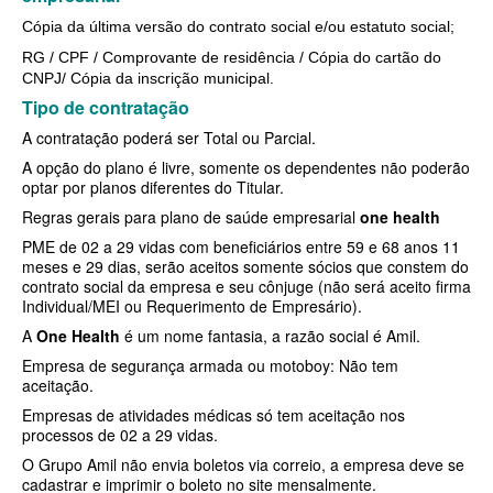
Cópia da última versão do contrato social e/ou estatuto social;
SANTA HELENA PLANO DE SAÚDE EMPRESARIAL
BIO SAÚDE PLANO DE SAÚDE INDIVIDUAL
RG / CPF / Comprovante de residência / Cópia do cartão do
SÃO CRISTOVÃO PLANO DE SAÚDE EMPRESARIAL
BIOVIDA PLANO DE SAÚDE INDIVIDUAL
CNPJ/ Cópia da inscrição municipal.
Tipo de contratação
SÃO MIGUEL PLANO DE SAÚDE EMPRESARIAL
BLUE MED PLANO DE SAÚDE INDIVIDUAL
A contratação poderá ser Total ou Parcial.
SISTEMAS PLANO DE SAÚDE EMPRESARIAL
CLASSES PLANO DE SAÚDE INDIVIDUAL
A opção do plano é livre, somente os dependentes não poderão
optar por planos diferentes do Titular.
SOMPO PLANO DE SAÚDE EMPRESARIAL
CUIDAR ME PLANO DE SAÚDE INDIVIDUAL
Regras gerais para plano de saúde empresarial
one health
SULAMERICA PLANO DE SAÚDE EMPRESARIAL
CRUZ AZUL PLANO DE SAÚDE INDIVIDUAL
PME de 02 a 29 vidas com beneficiários entre 59 e 68 anos 11
meses e 29 dias, serão aceitos somente sócios que constem do
TOTAL MEDCARE PLANO DE SAÚDE EMPRESARIAL
GARANTIA GS PLANO INDIVIDUAL
contrato social da empresa e seu cônjuge (não será aceito firma
Individual/MEI ou Requerimento de Empresário).
TRASMONTANO PLANO DE SAÚDE EMPRESARIAL
GNDI PLANO DE SAÚDE INDIVIDUAL
A
One Health
é um nome fantasia, a razão social é Amil.
UNIHOSP PLANO DE SAÚDE EMPRESARIAL
INTERCLINICAS PLANO DE SAÚDE INDIVIDUAL
Empresa de segurança armada ou motoboy: Não tem
aceitação.
UNIMED CENTRAL PLANO DE SAÚDE EMPRESARIAL
KIPP PLANO DE SAÚDE INDIVIDUAL
Empresas de atividades médicas só tem aceitação nos
processos de 02 a 29 vidas.
UNIMED GUARULHOS PLANO DE SAÚDE EMPRESARIAL
MEDICAL HEALTH PLANO DE SAÚDE INDIVIDUAL
O Grupo Amil não envia boletos via correio, a empresa deve se
ÚNICA PLANO DE SAÚDE EMPRESARIAL
MED TOUR PLANO DE SAÚDE INDIVIDUAL
cadastrar e imprimir o boleto no site mensalmente.