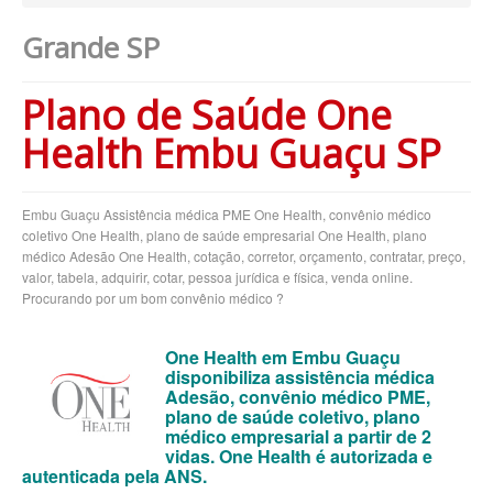
Grande SP
BIOVIDA PLANO DE SAÚDE EMPRESARIAL
BLUE MED PLANO DE SAÚDE EMPRESARIAL
Plano de Saúde One
BRADESCO PLANO DE SAÚDE EMPRESARIAL
Health Embu Guaçu SP
CAIXA PLANO DE SAÚDE EMPRESARIAL
CLASSES PLANO DE SAÚDE EMPRESARIAL
Embu Guaçu Assistência médica PME One Health, convênio médico
coletivo One Health, plano de saúde empresarial One Health, plano
CUIDAR ME PLANO DE SAÚDE EMPRESARIAL
médico Adesão One Health, cotação, corretor, orçamento, contratar, preço,
valor, tabela, adquirir, cotar, pessoa jurídica e física, venda online.
CRUZ AZUL PLANO DE SAÚDE EMPRESARIAL
Procurando por um bom convênio médico ?
GARANTIA GS PLANO DE SAÚDE EMPRESARIAL
One Health em Embu Guaçu
GOLDEN CROSS PLANO EMPRESARIAL
disponibiliza assistência médica
Adesão, convênio médico PME,
GNDI PLANO DE SAÚDE EMPRESARIAL
plano de saúde coletivo, plano
médico empresarial a partir de 2
INTERCLINICAS PLANO DE SAÚDE EMPRESARIAL
vidas. One Health é autorizada e
autenticada pela ANS.
KIPP PLANO DE SAÚDE EMPRESARIAL