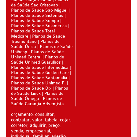
de Saúde São Cristovão
Planos de Saúde São Miguel
PLANO DE SAÚDE CAIXA
Planos de Saúde Sistemas
Planos de Saúde Sompo
PLANO DE SAÚDE CLASSES AACL
Planos de Saúde Sulamerica
Planos de Saúde Total
PLANO DE SAÚDE CUIDAR ME
Medcare
Planos de Saúde
Trasmontano
Planos de
PLANO DE SAÚDE DIX
Saúde Única
Planos de Saúde
Unihosp
Planos de Saúde
PLANO DE SAÚDE GARANTIA GS SAÚDE
Unimed Central
Planos de
Saúde Unimed Guarulhos
PLANO DE SAÚDE GARANTIA ADVENTISTA
Planos de Saúde Intermédica
Planos de Saúde Golden Care
Planos de Saúde Santamalia
PLANO DE SAÚDE GOLDEN CARE
Planos de Saúde Unimed P.
Planos de Saúde Dix
Planos
PLANO DE SAÚDE GOLDEN CROSS
de Saúde Lincx
Planos de
Saúde Ômega
Planos de
PLANO DE SAÚDE GNDI
Saúde Garantia Adventista
PLANO DE SAÚDE KIPP
orçamento, consultor,
contratar, valor, tabela, cotar,
PLANO DE SAÚDE INTERMÉDICA
corretor, adquirir, preço,
venda, empresarial,
PLANO DE SAÚDE GREENLINE
individual, familiar, adesão,