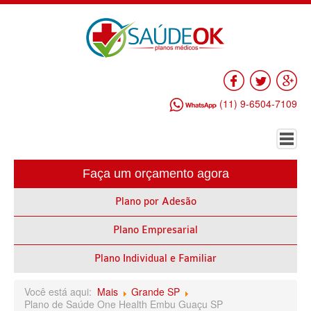
Facebook
Twitter
Go
(11) 9-6504-7109
Faça um orçamento agora
HOME
Plano por Adesão
PLANO DE SAÚDE EMPRESARIAL
Plano Empresarial
ALLIANZ PLANO DE SAÚDE EMPRESARIAL
AMEPLAN PLANO DE SAÚDE EMPRESARIAL
Plano Individual e Familiar
AMIL PLANO DE SAÚDE EMPRESARIAL
Você está aqui:
Mais
Grande SP
Plano de Saúde One Health Embu Guaçu SP
BIO SAÚDE PLANO DE SAÚDE EMPRESARIAL