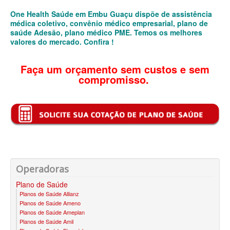
QSAUDE PLANO DE SAÚDE FAMILIAR
One Health Saúde em Embu Guaçu dispõe de assistência
médica coletivo, convênio médico empresarial, plano de
SANTA HELENA PLANO DE SAÚDE FAMILIAR
saúde Adesão, plano médico PME. Temos os melhores
valores do mercado. Confira !
SANTARIS PLANO DE SAÚDE FAMILIAR
SÃO CRISTOVÃO PLANO DE SAÚDE FAMILIAR
Faça um orçamento sem custos e sem
compromisso.
SÃO MIGUEL PLANO DE SAÚDE FAMILIAR
STA CASA MAUÁ PLANO DE SAÚDE FAMILIAR
TOTAL MEDCARE PLANO DE SAÚDE FAMILIAR
TRASMONTANO PLANO DE SAÚDE FAMILIAR
ÚNICA PLANO DE SAÚDE FAMILIAR
Operadoras
UNIHOSP PLANO DE SAÚDE FAMILIAR
Plano de Saúde
Planos de Saúde Allianz
UNIMED GUARULHOS PLANO DE SAÚDE FAMILIAR
Planos de Saúde Ameno
Planos de Saúde Ameplan
CLASSES PLANO DE SAÚDE FAMILIAR
Planos de Saúde Amil