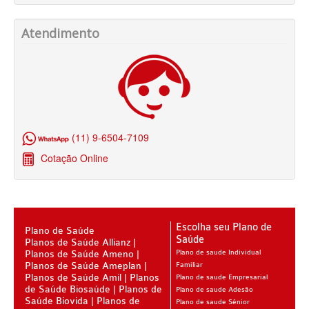
BIO SAÚDE PLANO DE SAÚDE SÊNIOR
BIOVIDA PLANO DE SAÚDE SÊNIOR
Atendimento
BLUE MED PLANO DE SAÚDE SÊNIOR
CUIDAR ME PLANO DE SAÚDE SÊNIOR
GNDI PLANO DE SAÚDE SÊNIOR
GARANTIA GS PLANO DE SAÚDE SÊNIOR
(11) 9-6504-7109
GREENLINE PLANO DE SAÚDE SÊNIOR
Cotação Online
KIPP PLANO DE SAÚDE SÊNIOR
MEDSENIORPLANO DE SAÚDE SÊNIOR
Escolha seu Plano de
Plano de Saúde
QSAÚDE PLANO DE SAÚDE SÊNIOR
Saúde
Planos de Saúde Allianz
Planos de Saúde Ameno
Plano de saude Individual
SANTA HELENA PLANO DE SAÚDE SÊNIOR
Planos de Saúde Ameplan
Familiar
Planos de Saúde Amil
Planos
Plano de saude Empresarial
SÃO CRISTOVÃO PLANO DE SAÚDE SÊNIOR
de Saúde Biosaúde
Planos de
Plano de saude Adesão
Saúde Biovida
Planos de
Plano de saude Sênior
TOTAL MEDCARE PLANO DE SAÚDE SÊNIOR