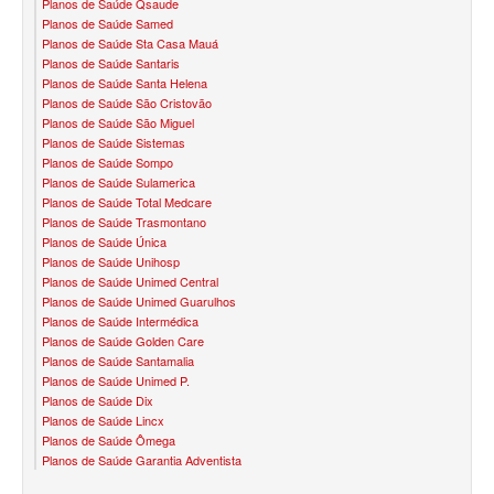
Planos de Saúde Qsaude
PLENA PLANO DE SAÚDE INFANTIL
Planos de Saúde Samed
Planos de Saúde Sta Casa Mauá
QSAUDE PLANO DE SAÚDE INFANTIL
Planos de Saúde Santaris
Planos de Saúde Santa Helena
SANTA HELENA PLANO DE SAÚDE INFANTIL
Planos de Saúde São Cristovão
Planos de Saúde São Miguel
SÃO CRISTOVÃO PLANO DE SAÚDE INFANTIL
Planos de Saúde Sistemas
Planos de Saúde Sompo
SÃO MIGUEL PLANO DE SAÚDE INFANTIL
Planos de Saúde Sulamerica
Planos de Saúde Total Medcare
STA CASA MAUÁ PLANO DE SAÚDE INFANTIL
Planos de Saúde Trasmontano
Planos de Saúde Única
TOTAL MEDCARE PLANO DE SAÚDE INFANTIL
Planos de Saúde Unihosp
Planos de Saúde Unimed Central
TRASMONTANO PLANO DE SAÚDE INFANTIL
Planos de Saúde Unimed Guarulhos
Planos de Saúde Intermédica
ÚNICA PLANO DE SAÚDE INFANTIL
Planos de Saúde Golden Care
Planos de Saúde Santamalia
UNIHOSP PLANO DE SAÚDE INFANTIL
Planos de Saúde Unimed P.
Planos de Saúde Dix
PLANO DE SAÚDE SÊNIOR
Planos de Saúde Lincx
Planos de Saúde Ômega
AMEPLAN PLANO DE SAÚDE SÊNIOR
Planos de Saúde Garantia Adventista