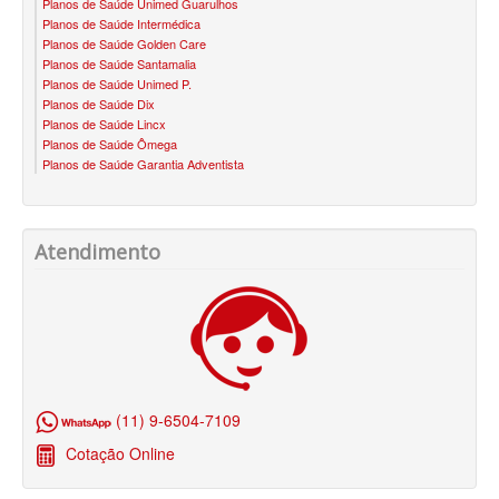
Planos de Saúde Unimed Guarulhos
PLANO DE SAÚDE INFANTIL
Planos de Saúde Intermédica
Planos de Saúde Golden Care
AMIL PLANO DE SAÚDE INFANTIL
Planos de Saúde Santamalia
Planos de Saúde Unimed P.
BIO SAÚDE PLANO DE SAÚDE INFANTIL
Planos de Saúde Dix
Planos de Saúde Lincx
BIOVIDA PLANO DE SAÚDE INFANTIL
Planos de Saúde Ômega
Planos de Saúde Garantia Adventista
BLUE MED PLANO DE SAÚDE INFANTIL
CLASSES PLANO DE SAÚDE INFANTIL
Atendimento
CUIDAR ME PLANO DE SAÚDE INFANTIL
GARANTIA GS PLANO DE SAÚDE INFANTIL
GNDI PLANO DE SAÚDE INFANTIL
KIPP PLANO DE SAÚDE INFANTIL
(11) 9-6504-7109
MEDICAL HEALTH PLANO DE SAÚDE INFANTIL
Cotação Online
MED TOUR PLANO DE SAÚDE INFANTIL