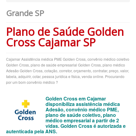
Grande SP
BIOVIDA PLANO DE SAÚDE EMPRESARIAL
BLUE MED PLANO DE SAÚDE EMPRESARIAL
Plano de Saúde Golden
BRADESCO PLANO DE SAÚDE EMPRESARIAL
Cross Cajamar SP
CAIXA PLANO DE SAÚDE EMPRESARIAL
CLASSES PLANO DE SAÚDE EMPRESARIAL
Cajamar Assistência médica PME Golden Cross, convênio médico coletivo
Golden Cross, plano de saúde empresarial Golden Cross, plano médico
CUIDAR ME PLANO DE SAÚDE EMPRESARIAL
Adesão Golden Cross, cotação, corretor, orçamento, contratar, preço, valor,
tabela, adquirir, cotar, pessoa jurídica e física, venda online. Procurando
CRUZ AZUL PLANO DE SAÚDE EMPRESARIAL
por um bom convênio médico ?
GARANTIA GS PLANO DE SAÚDE EMPRESARIAL
Golden Cross em Cajamar
GOLDEN CROSS PLANO EMPRESARIAL
disponibiliza assistência médica
Adesão, convênio médico PME,
GNDI PLANO DE SAÚDE EMPRESARIAL
plano de saúde coletivo, plano
médico empresarial a partir de 2
INTERCLINICAS PLANO DE SAÚDE EMPRESARIAL
vidas. Golden Cross é autorizada e
autenticada pela ANS.
KIPP PLANO DE SAÚDE EMPRESARIAL