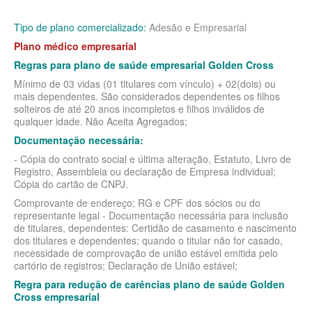
MEDIAL PLANO DE SAÚDE EMPRESARIAL
Tipo de plano comercializado:
Adesão e Empresarial
Plano médico empresarial
MEDICAL HEALTH PLANO DE SAÚDE EMPRESARIAL
Regras para plano de saúde empresarial Golden Cross
MED TOUR PLANO DE SAÚDE EMPRESARIAL
Mínimo de 03 vidas (01 titulares com vínculo) + 02(dois) ou
mais dependentes. São considerados dependentes os filhos
NEXT SEISA PLANO DE SAÚDE EMPRESARIAL
solteiros de até 20 anos incompletos e filhos inválidos de
qualquer idade.
Não Aceita Agregados;
NOTREDAME PLANO DE SAÚDE EMPRESARIAL
Documentação necessária:
OMINT PLANO DE SAÚDE EMPRESARIAL
- Cópia do contrato social e última alteração, Estatuto, Livro de
Registro, Assembleia ou declaração de Empresa individual;
ONE HEALTH PLANO DE SAÚDE EMPRESARIAL
Cópia do cartão de CNPJ.
Comprovante de endereço; RG e CPF dos sócios ou do
PLENA PLANO DE SAÚDE EMPRESARIAL
representante legal - Documentação necessária para inclusão
de titulares, dependentes: Certidão de casamento e nascimento
PORTO SEGURO PLANO DE SAÚDE EMPRESARIAL
dos titulares e dependentes; quando o titular não for casado,
necessidade de comprovação de união estável emitida pelo
SAMED PLANO DE SAÚDE EMPRESARIAL
cartório de registros; Declaração de União estável;
SANTA CASA DE MAUÁ PLANO DE SAÚDE EMPRESARIAL
Regra para redução de carências plano de saúde Golden
Cross empresarial
PLANO DE SAÚDE INDIVIDUAL
SANTARIS PLANO DE SAÚDE EMPRESARIAL