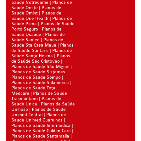
BIO SAÚDE PLANO DE SAÚDE SÊNIOR
Saúde Notredame
Planos de
Saúde Oeste
Planos de
Saúde Omint
BIOVIDA PLANO DE SAÚDE SÊNIOR
Planos de
Saúde One Health
Planos de
Saúde Plena
Planos de Saúde
BLUE MED PLANO DE SAÚDE SÊNIOR
Porto Seguro
Planos de
Saúde Qsaude
Planos de
CUIDAR ME PLANO DE SAÚDE SÊNIOR
Saúde Samed
Planos de
Saúde Sta Casa Mauá
Planos
GNDI PLANO DE SAÚDE SÊNIOR
de Saúde Santaris
Planos de
Saúde Santa Helena
Planos
GARANTIA GS PLANO DE SAÚDE SÊNIOR
de Saúde São Cristovão
Planos de Saúde São Miguel
GREENLINE PLANO DE SAÚDE SÊNIOR
Planos de Saúde Sistemas
Planos de Saúde Sompo
Planos de Saúde Sulamerica
KIPP PLANO DE SAÚDE SÊNIOR
Planos de Saúde Total
Medcare
Planos de Saúde
MEDSENIORPLANO DE SAÚDE SÊNIOR
Trasmontano
Planos de
Saúde Única
Planos de Saúde
QSAÚDE PLANO DE SAÚDE SÊNIOR
Unihosp
Planos de Saúde
Unimed Central
Planos de
SANTA HELENA PLANO DE SAÚDE SÊNIOR
Saúde Unimed Guarulhos
Planos de Saúde Intermédica
SÃO CRISTOVÃO PLANO DE SAÚDE SÊNIOR
Planos de Saúde Golden Care
Planos de Saúde Santamalia
TOTAL MEDCARE PLANO DE SAÚDE SÊNIOR