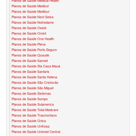
Planos de Saúde Medical Health
QSAUDE PLANO DE SAÚDE FAMILIAR
Planos de Saúde Medicol
Planos de Saúde Medtour
SANTA HELENA PLANO DE SAÚDE FAMILIAR
Planos de Saúde Next Seisa
Planos de Saúde Notredame
SANTARIS PLANO DE SAÚDE FAMILIAR
Planos de Saúde Oeste
Planos de Saúde Omint
Planos de Saúde One Health
SÃO CRISTOVÃO PLANO DE SAÚDE FAMILIAR
Planos de Saúde Plena
Planos de Saúde Porto Seguro
SÃO MIGUEL PLANO DE SAÚDE FAMILIAR
Planos de Saúde Qsaude
Planos de Saúde Samed
STA CASA MAUÁ PLANO DE SAÚDE FAMILIAR
Planos de Saúde Sta Casa Mauá
Planos de Saúde Santaris
TOTAL MEDCARE PLANO DE SAÚDE FAMILIAR
Planos de Saúde Santa Helena
Planos de Saúde São Cristovão
TRASMONTANO PLANO DE SAÚDE FAMILIAR
Planos de Saúde São Miguel
Planos de Saúde Sistemas
ÚNICA PLANO DE SAÚDE FAMILIAR
Planos de Saúde Sompo
Planos de Saúde Sulamerica
UNIHOSP PLANO DE SAÚDE FAMILIAR
Planos de Saúde Total Medcare
Planos de Saúde Trasmontano
UNIMED GUARULHOS PLANO DE SAÚDE FAMILIAR
Planos de Saúde Única
Planos de Saúde Unihosp
CLASSES PLANO DE SAÚDE FAMILIAR
Planos de Saúde Unimed Central