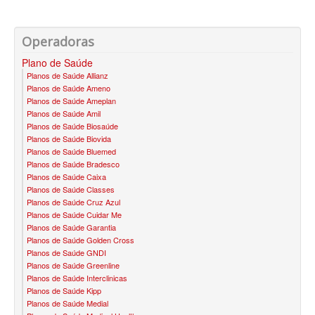
PLANO DE SAÚDE FAMILIAR
Operadoras
BLUE MED PLANO DE SAÚDE FAMILIAR
Plano de Saúde
BIOVIDA PLANO DE SAÚDE FAMILIAR
Planos de Saúde Allianz
Planos de Saúde Ameno
CRUZ AZUL PLANO DE SAÚDE FAMILIAR
Planos de Saúde Ameplan
Planos de Saúde Amil
CUIDAR ME PLANO DE SAÚDE FAMILIAR
Planos de Saúde Biosaúde
Planos de Saúde Biovida
GNDI PLANO DE SAÚDE FAMILIAR
Planos de Saúde Bluemed
Planos de Saúde Bradesco
GARANTIA GS PLANO DE SAÚDE FAMILIAR
Planos de Saúde Caixa
Planos de Saúde Classes
INTERCLINICAS PLANO DE SAÚDE FAMILIAR
Planos de Saúde Cruz Azul
Planos de Saúde Cuidar Me
KIPP PLANO DE SAÚDE FAMILIAR
Planos de Saúde Garantia
Planos de Saúde Golden Cross
MED TOUR PLANO DE SAÚDE FAMILIAR
Planos de Saúde GNDI
Planos de Saúde Greenline
MEDICAL HEALTH PLANO DE SAÚDE FAMILIAR
Planos de Saúde Interclinicas
Planos de Saúde Kipp
PLENA PLANO DE SAÚDE FAMILIAR
Planos de Saúde Medial