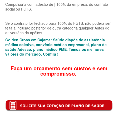
Compulsória com adesão de | 100% da empresa, do contrato
PLENA PLANO DE SAÚDE INDIVIDUAL
social ou FGTS.
QSAUDE PLANO DE SAÚDE INDIVIDUAL
Se o contrato for fechado para 100% do FGTS, não poderá ser
SANTA HELENA PLANO DE SAÚDE INDIVIDUAL
feita a inclusão posterior de outra categoria qualquer Antes do
aniversário da apólice.
SANTARIS PLANO DE SAÚDE INDIVIDUAL
Golden Cross em Cajamar Saúde dispõe de assistência
médica coletivo, convênio médico empresarial, plano de
SÃO CRISTOVÃO PLANO DE SAÚDE INDIVIDUAL
saúde Adesão, plano médico PME. Temos os melhores
valores do mercado. Confira !
SÃO MIGUEL PLANO DE SAÚDE INDIVIDUAL
STA CASA MAUÁ PLANO DE SAÚDE INDIVIDUAL
Faça um orçamento sem custos e sem
compromisso.
TOTAL MEDCARE PLANO DE SAÚDE INDIVIDUAL
TRASMONTANO PLANO DE SAÚDE INDIVIDUAL
ÚNICA PLANO DE SAÚDE INDIVIDUAL
UNIHOSP PLANO DE SAÚDE INDIVIDUAL
UNIMED GUARULHOS PLANO DE SAÚDE INDIVIDUAL