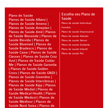
PLENA PLANO DE SAÚDE INFANTIL
QSAUDE PLANO DE SAÚDE INFANTIL
Escolha seu Plano de
Plano de Saúde
Saúde
Planos de Saúde Allianz
SANTA HELENA PLANO DE SAÚDE INFANTIL
Planos de Saúde Ameno
Plano de saude Individual
Planos de Saúde Ameplan
Familiar
SÃO CRISTOVÃO PLANO DE SAÚDE INFANTIL
Planos de Saúde Amil
Planos
Plano de saude Empresarial
de Saúde Biosaúde
Planos de
Plano de saude Adesão
SÃO MIGUEL PLANO DE SAÚDE INFANTIL
Saúde Biovida
Planos de
Plano de saude Sênior
Saúde Bluemed
Planos de
Plano de saude Gestante
STA CASA MAUÁ PLANO DE SAÚDE INFANTIL
Saúde Bradesco
Planos de
Plano de saude Infantil
Saúde Caixa
Planos de Saúde
Plano de saude Pet
TOTAL MEDCARE PLANO DE SAÚDE INFANTIL
Classes
Planos de Saúde Cruz
Azul
Planos de Saúde Cuidar
TRASMONTANO PLANO DE SAÚDE INFANTIL
Me
Planos de Saúde Garantia
Planos de Saúde Golden
Cross
Planos de Saúde GNDI
ÚNICA PLANO DE SAÚDE INFANTIL
Planos de Saúde Greenline
Planos de Saúde Interclinicas
UNIHOSP PLANO DE SAÚDE INFANTIL
Planos de Saúde Kipp
Planos
de Saúde Medial
Planos de
PLANO DE SAÚDE SÊNIOR
Saúde Medical Health
Planos
de Saúde Medicol
Planos de
AMEPLAN PLANO DE SAÚDE SÊNIOR
Saúde Medtour
Planos de
Saúde Next Seisa
Planos de