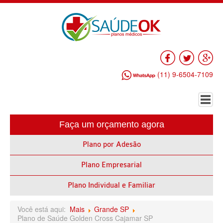
Facebook
Twitter
Go
(11) 9-6504-7109
Faça um orçamento agora
HOME
Plano por Adesão
PLANO DE SAÚDE EMPRESARIAL
Plano Empresarial
ALLIANZ PLANO DE SAÚDE EMPRESARIAL
AMEPLAN PLANO DE SAÚDE EMPRESARIAL
Plano Individual e Familiar
AMIL PLANO DE SAÚDE EMPRESARIAL
Você está aqui:
Mais
Grande SP
Plano de Saúde Golden Cross Cajamar SP
BIO SAÚDE PLANO DE SAÚDE EMPRESARIAL