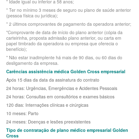
* Idade igual ou inferior a 58 anos;
SANTA HELENA PLANO DE SAÚDE EMPRESARIAL
BIO SAÚDE PLANO DE SAÚDE INDIVIDUAL
* Ter no mínimo 3 meses de seguro ou plano de saúde anterior
(pessoa física ou jurídica);
SÃO CRISTOVÃO PLANO DE SAÚDE EMPRESARIAL
BIOVIDA PLANO DE SAÚDE INDIVIDUAL
* 2 últimos comprovantes de pagamento da operadora anterior;
SÃO MIGUEL PLANO DE SAÚDE EMPRESARIAL
*Comprovante de data de início do plano anterior (cópia da
BLUE MED PLANO DE SAÚDE INDIVIDUAL
carteirinha, proposta admissão plano anterior, ou carta em
papel timbrado da operadora ou empresa que oferecia o
SISTEMAS PLANO DE SAÚDE EMPRESARIAL
CLASSES PLANO DE SAÚDE INDIVIDUAL
benefício);
SOMPO PLANO DE SAÚDE EMPRESARIAL
CUIDAR ME PLANO DE SAÚDE INDIVIDUAL
* Não estar inadimplente há mais de 90 dias, ou 60 dias do
desligamento da empresa.
SULAMERICA PLANO DE SAÚDE EMPRESARIAL
CRUZ AZUL PLANO DE SAÚDE INDIVIDUAL
Carências assistência médica Golden Cross empresarial
TOTAL MEDCARE PLANO DE SAÚDE EMPRESARIAL
GARANTIA GS PLANO INDIVIDUAL
Após 15 dias da data da assinatura do contrato
24 horas: Urgências, Emergências e Acidentes Pessoais
TRASMONTANO PLANO DE SAÚDE EMPRESARIAL
GNDI PLANO DE SAÚDE INDIVIDUAL
24 horas: Consultas em consultórios e exames básicos
UNIHOSP PLANO DE SAÚDE EMPRESARIAL
INTERCLINICAS PLANO DE SAÚDE INDIVIDUAL
120 dias: Internações clínicas e cirúrgicas
UNIMED CENTRAL PLANO DE SAÚDE EMPRESARIAL
KIPP PLANO DE SAÚDE INDIVIDUAL
10 meses: Parto
24 meses: Doenças e lesões preexistentes
UNIMED GUARULHOS PLANO DE SAÚDE EMPRESARIAL
MEDICAL HEALTH PLANO DE SAÚDE INDIVIDUAL
Tipo de contratação de plano médico empresarial Golden
ÚNICA PLANO DE SAÚDE EMPRESARIAL
Cross
MED TOUR PLANO DE SAÚDE INDIVIDUAL