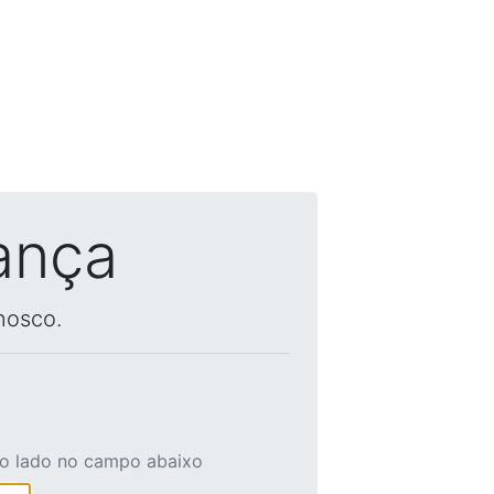
ança
nosco.
ao lado no campo abaixo