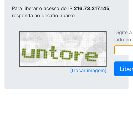
Para liberar o acesso
do IP
216.73.217.145
,
responda ao desafio abaixo.
Digite 
lado no
[trocar imagem]