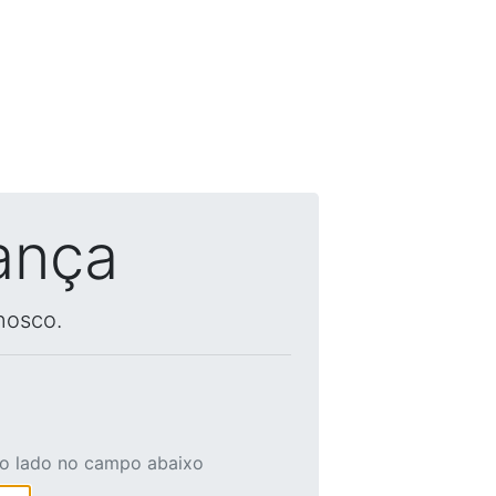
ança
nosco.
ao lado no campo abaixo