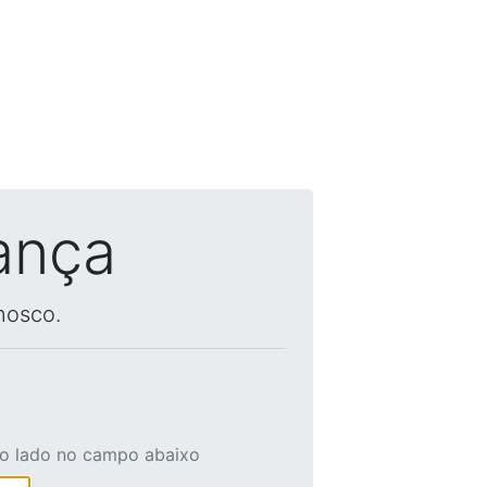
ança
nosco.
ao lado no campo abaixo