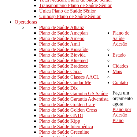
Transmontano Plano de Saúde Sênior
Única Plano de Saúde Sênior
Unihosp Plano de Saúde Sênior
Operadoras
Plano de Saúde Allianz
Plano de Saúde Ameplan
Plano de
Plano de Saúde Ameno
Saúde
Plano de Saúde Amil
Adesão
Plano de Saúde Biosaúde
Plano de Saúde Biovida
Estado
Plano de Saúde Bluemed
Plano de Saúde Bradesco
Cidades
Plano de Saúde Caixa
Mais
Plano de Saúde Classes AACL
Plano de Saúde Cuidar Me
Contato
Plano de Saúde Dix
Faça um
Plano de Saúde Garantia GS Saúde
orçamento
Plano de Saúde Garantia Adventista
agora
Plano de Saúde Golden Care
Plano por
Plano de Saúde Golden Cross
Adesão
Plano de Saúde GNDI
Plano
Plano de Saúde Kipp
Plano de Saúde Intermédica
Plano de Saúde Greenline