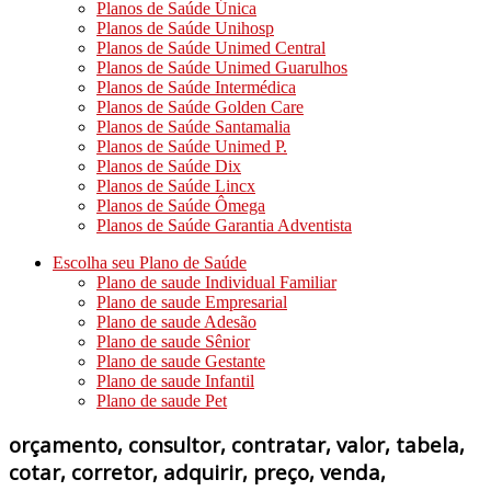
Planos de Saúde Única
Planos de Saúde Unihosp
Planos de Saúde Unimed Central
Planos de Saúde Unimed Guarulhos
Planos de Saúde Intermédica
Planos de Saúde Golden Care
Planos de Saúde Santamalia
Planos de Saúde Unimed P.
Planos de Saúde Dix
Planos de Saúde Lincx
Planos de Saúde Ômega
Planos de Saúde Garantia Adventista
Escolha seu Plano de Saúde
Plano de saude Individual Familiar
Plano de saude Empresarial
Plano de saude Adesão
Plano de saude Sênior
Plano de saude Gestante
Plano de saude Infantil
Plano de saude Pet
orçamento, consultor, contratar, valor, tabela,
cotar, corretor, adquirir, preço, venda,