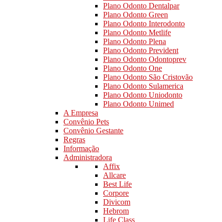
Plano Odonto Dentalpar
Plano Odonto Green
Plano Odonto Interodonto
Plano Odonto Metlife
Plano Odonto Plena
Plano Odonto Prevident
Plano Odonto Odontoprev
Plano Odonto One
Plano Odonto São Cristovão
Plano Odonto Sulamerica
Plano Odonto Uniodonto
Plano Odonto Unimed
A Empresa
Convênio Pets
Convênio Gestante
Regras
Informação
Administradora
Affix
Allcare
Best Life
Corpore
Divicom
Hebrom
Life Class