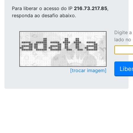
Para liberar o acesso
do IP
216.73.217.85
,
responda ao desafio abaixo.
Digite 
lado no
[trocar imagem]