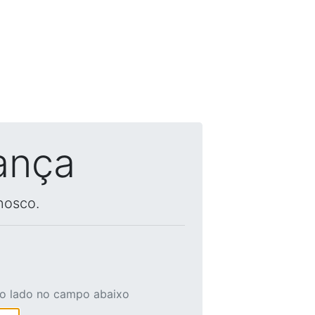
ança
nosco.
ao lado no campo abaixo