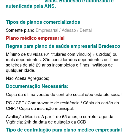
vidas. Bradesco é autorizada e
autenticada pela ANS.
MEDIAL PLANO DE SAÚDE EMPRESARIAL
MEDICAL HEALTH PLANO DE SAÚDE EMPRESARIAL
Tipos de planos comercializados
Somente plano
Empresarial / Adesão / Dental
MED TOUR PLANO DE SAÚDE EMPRESARIAL
Plano médico empresarial
NEXT SEISA PLANO DE SAÚDE EMPRESARIAL
Regras para plano de saúde empresarial Bradesco
NOTREDAME PLANO DE SAÚDE EMPRESARIAL
Mínimo de 03 vidas (01 titulares com vínculo) + 02(dois) ou
mais dependentes. São considerados dependentes os filhos
solteiros de até 29 anos incompletos e filhos inválidos de
OMINT PLANO DE SAÚDE EMPRESARIAL
qualquer idade.
ONE HEALTH PLANO DE SAÚDE EMPRESARIAL
Não Aceita Agregados;
Documentação Necessária:
PLENA PLANO DE SAÚDE EMPRESARIAL
Cópia da última versão do contrato social e/ou estatuto social;
PORTO SEGURO PLANO DE SAÚDE EMPRESARIAL
RG / CPF / Comprovante de residência / Cópia do cartão do
SAMED PLANO DE SAÚDE EMPRESARIAL
CNPJ/ Cópia da inscrição municipal.
Avaliação Médica: A partir de 65 anos, o corretor agenda. -
SANTA CASA DE MAUÁ PLANO DE SAÚDE EMPRESARIAL
Vigência: 24h da data de quitação da CCB
Tipo de contratação para plano médico empresarial
PLANO DE SAÚDE INDIVIDUAL
SANTARIS PLANO DE SAÚDE EMPRESARIAL