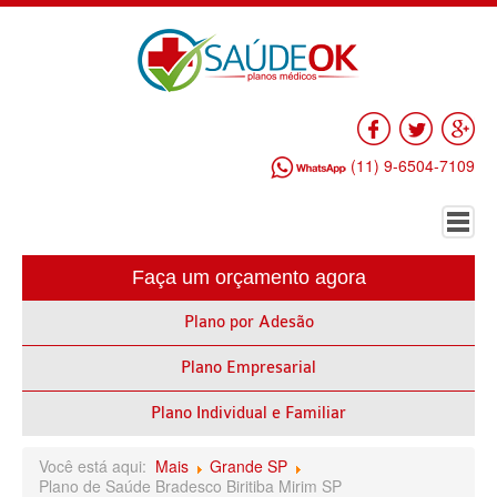
Facebook
Twitter
Go
(11) 9-6504-7109
Faça um orçamento agora
HOME
Plano por Adesão
PLANO DE SAÚDE EMPRESARIAL
Plano Empresarial
ALLIANZ PLANO DE SAÚDE EMPRESARIAL
AMEPLAN PLANO DE SAÚDE EMPRESARIAL
Plano Individual e Familiar
AMIL PLANO DE SAÚDE EMPRESARIAL
Você está aqui:
Mais
Grande SP
Plano de Saúde Bradesco Biritiba Mirim SP
BIO SAÚDE PLANO DE SAÚDE EMPRESARIAL