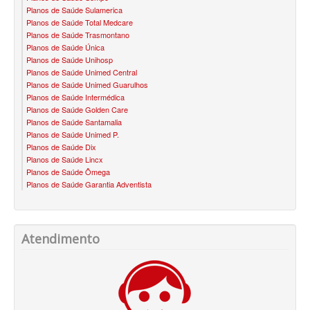
PLANO DE SAÚDE INFANTIL
Planos de Saúde Sulamerica
Planos de Saúde Total Medcare
AMIL PLANO DE SAÚDE INFANTIL
Planos de Saúde Trasmontano
Planos de Saúde Única
Planos de Saúde Unihosp
BIO SAÚDE PLANO DE SAÚDE INFANTIL
Planos de Saúde Unimed Central
Planos de Saúde Unimed Guarulhos
BIOVIDA PLANO DE SAÚDE INFANTIL
Planos de Saúde Intermédica
Planos de Saúde Golden Care
BLUE MED PLANO DE SAÚDE INFANTIL
Planos de Saúde Santamalia
Planos de Saúde Unimed P.
CLASSES PLANO DE SAÚDE INFANTIL
Planos de Saúde Dix
Planos de Saúde Lincx
CUIDAR ME PLANO DE SAÚDE INFANTIL
Planos de Saúde Ômega
Planos de Saúde Garantia Adventista
GARANTIA GS PLANO DE SAÚDE INFANTIL
GNDI PLANO DE SAÚDE INFANTIL
Atendimento
KIPP PLANO DE SAÚDE INFANTIL
MEDICAL HEALTH PLANO DE SAÚDE INFANTIL
MED TOUR PLANO DE SAÚDE INFANTIL