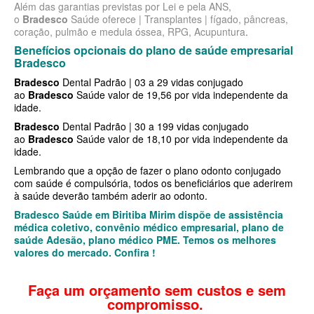
Além das garantias previstas por Lei e pela ANS,
PLENA PLANO DE SAÚDE INDIVIDUAL
o
Bradesco
Saúde oferece | Transplantes | fígado, pâncreas,
coração, pulmão e medula óssea, RPG, Acupuntura
.
QSAUDE PLANO DE SAÚDE INDIVIDUAL
Benefícios opcionais do plano de saúde empresarial
Bradesco
SANTA HELENA PLANO DE SAÚDE INDIVIDUAL
Bradesco
Dental Padrão | 03 a 29 vidas conjugado
ao
Bradesco
Saúde valor de 19,56 por vida independente da
SANTARIS PLANO DE SAÚDE INDIVIDUAL
idade.
SÃO CRISTOVÃO PLANO DE SAÚDE INDIVIDUAL
Bradesco
Dental Padrão | 30 a 199 vidas conjugado
ao
Bradesco
Saúde valor de 18,10 por vida independente da
SÃO MIGUEL PLANO DE SAÚDE INDIVIDUAL
idade.
Lembrando que a opção de fazer o plano odonto conjugado
STA CASA MAUÁ PLANO DE SAÚDE INDIVIDUAL
com saúde é compulsória, todos os beneficiários que aderirem
à saúde deverão também aderir ao odonto.
TOTAL MEDCARE PLANO DE SAÚDE INDIVIDUAL
Bradesco Saúde em Biritiba Mirim dispõe de assistência
TRASMONTANO PLANO DE SAÚDE INDIVIDUAL
médica coletivo, convênio médico empresarial, plano de
saúde Adesão, plano médico PME. Temos os melhores
ÚNICA PLANO DE SAÚDE INDIVIDUAL
valores do mercado. Confira !
UNIHOSP PLANO DE SAÚDE INDIVIDUAL
Faça um orçamento sem custos e sem
compromisso.
UNIMED GUARULHOS PLANO DE SAÚDE INDIVIDUAL