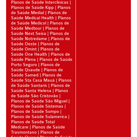
BIO SAÚDE PLANO DE SAÚDE SÊNIOR
Planos de Saúde Interclinicas
Planos de Saúde Kipp
Planos
de Saúde Medial
BIOVIDA PLANO DE SAÚDE SÊNIOR
Planos de
Saúde Medical Health
Planos
de Saúde Medicol
Planos de
BLUE MED PLANO DE SAÚDE SÊNIOR
Saúde Medtour
Planos de
Saúde Next Seisa
Planos de
CUIDAR ME PLANO DE SAÚDE SÊNIOR
Saúde Notredame
Planos de
Saúde Oeste
Planos de
GNDI PLANO DE SAÚDE SÊNIOR
Saúde Omint
Planos de
Saúde One Health
Planos de
GARANTIA GS PLANO DE SAÚDE SÊNIOR
Saúde Plena
Planos de Saúde
Porto Seguro
Planos de
GREENLINE PLANO DE SAÚDE SÊNIOR
Saúde Qsaude
Planos de
Saúde Samed
Planos de
Saúde Sta Casa Mauá
Planos
KIPP PLANO DE SAÚDE SÊNIOR
de Saúde Santaris
Planos de
Saúde Santa Helena
Planos
MEDSENIORPLANO DE SAÚDE SÊNIOR
de Saúde São Cristovão
Planos de Saúde São Miguel
QSAÚDE PLANO DE SAÚDE SÊNIOR
Planos de Saúde Sistemas
Planos de Saúde Sompo
SANTA HELENA PLANO DE SAÚDE SÊNIOR
Planos de Saúde Sulamerica
Planos de Saúde Total
SÃO CRISTOVÃO PLANO DE SAÚDE SÊNIOR
Medcare
Planos de Saúde
Trasmontano
Planos de
TOTAL MEDCARE PLANO DE SAÚDE SÊNIOR