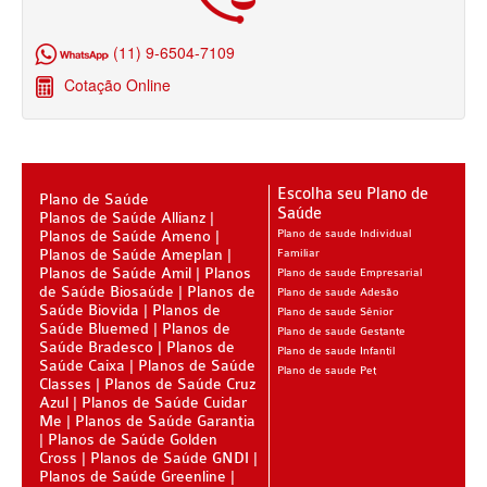
PLENA PLANO DE SAÚDE INFANTIL
QSAUDE PLANO DE SAÚDE INFANTIL
(11) 9-6504-7109
Cotação Online
SANTA HELENA PLANO DE SAÚDE INFANTIL
SÃO CRISTOVÃO PLANO DE SAÚDE INFANTIL
SÃO MIGUEL PLANO DE SAÚDE INFANTIL
Escolha seu Plano de
Plano de Saúde
STA CASA MAUÁ PLANO DE SAÚDE INFANTIL
Saúde
Planos de Saúde Allianz
Planos de Saúde Ameno
Plano de saude Individual
TOTAL MEDCARE PLANO DE SAÚDE INFANTIL
Planos de Saúde Ameplan
Familiar
Planos de Saúde Amil
Planos
Plano de saude Empresarial
TRASMONTANO PLANO DE SAÚDE INFANTIL
de Saúde Biosaúde
Planos de
Plano de saude Adesão
Saúde Biovida
Planos de
Plano de saude Sênior
Saúde Bluemed
Planos de
ÚNICA PLANO DE SAÚDE INFANTIL
Plano de saude Gestante
Saúde Bradesco
Planos de
Plano de saude Infantil
Saúde Caixa
Planos de Saúde
UNIHOSP PLANO DE SAÚDE INFANTIL
Plano de saude Pet
Classes
Planos de Saúde Cruz
Azul
Planos de Saúde Cuidar
PLANO DE SAÚDE SÊNIOR
Me
Planos de Saúde Garantia
Planos de Saúde Golden
AMEPLAN PLANO DE SAÚDE SÊNIOR
Cross
Planos de Saúde GNDI
Planos de Saúde Greenline