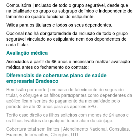
Compulsória | inclusão de todo o grupo segurável, desde que
SANTA HELENA PLANO DE SAÚDE EMPRESARIAL
BIO SAÚDE PLANO DE SAÚDE INDIVIDUAL
na totalidade do grupo ou subgrupo definido e independente do
tamanho do quadro funcional do estipulante.
SÃO CRISTOVÃO PLANO DE SAÚDE EMPRESARIAL
BIOVIDA PLANO DE SAÚDE INDIVIDUAL
Válida para os titulares e todos os seus dependentes.
SÃO MIGUEL PLANO DE SAÚDE EMPRESARIAL
BLUE MED PLANO DE SAÚDE INDIVIDUAL
Opcional não há obrigatoriedade da inclusão de todo o grupo
segurável vinculado ao estipulante nem dos dependentes de
SISTEMAS PLANO DE SAÚDE EMPRESARIAL
CLASSES PLANO DE SAÚDE INDIVIDUAL
cada titular.
Avaliação médica
SOMPO PLANO DE SAÚDE EMPRESARIAL
CUIDAR ME PLANO DE SAÚDE INDIVIDUAL
Associados a partir de 66 anos é necessário realizar avaliação
médica antes do fechamento do contrato;
SULAMERICA PLANO DE SAÚDE EMPRESARIAL
CRUZ AZUL PLANO DE SAÚDE INDIVIDUAL
Diferenciais de coberturas plano de saúde
TOTAL MEDCARE PLANO DE SAÚDE EMPRESARIAL
GARANTIA GS PLANO INDIVIDUAL
empresarial Bradesco
Remissão por morte | em caso de falecimento do segurado
TRASMONTANO PLANO DE SAÚDE EMPRESARIAL
GNDI PLANO DE SAÚDE INDIVIDUAL
titular, o cônjuge e os filhos participantes como dependentes da
apólice ficam isentos do pagamento da mensalidade pelo
UNIHOSP PLANO DE SAÚDE EMPRESARIAL
INTERCLINICAS PLANO DE SAÚDE INDIVIDUAL
período de até 02 anos para as apólices SPG.
UNIMED CENTRAL PLANO DE SAÚDE EMPRESARIAL
KIPP PLANO DE SAÚDE INDIVIDUAL
Terão esse direito os filhos solteiros com menos de 24 anos e
os filhos inválidos de qualquer idade além do cônjuge.
UNIMED GUARULHOS PLANO DE SAÚDE EMPRESARIAL
MEDICAL HEALTH PLANO DE SAÚDE INDIVIDUAL
Cobertura total sem limites | Atendimento Nacional, Consultas,
Exames, Internações, Cirurgias, UTI
ÚNICA PLANO DE SAÚDE EMPRESARIAL
MED TOUR PLANO DE SAÚDE INDIVIDUAL