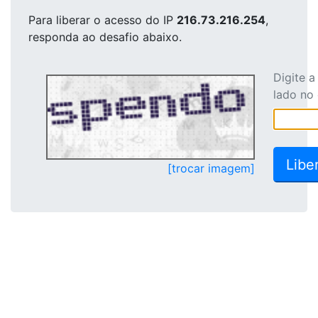
Para liberar o acesso
do IP
216.73.216.254
,
responda ao desafio abaixo.
Digite 
lado no
[trocar imagem]