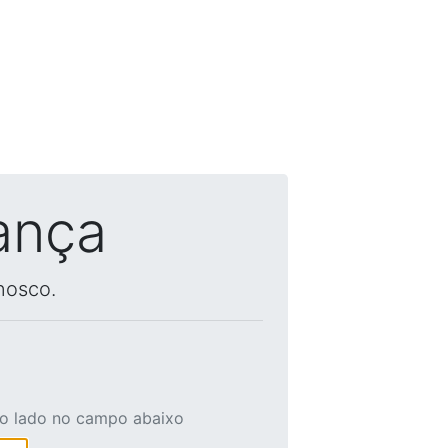
ança
nosco.
ao lado no campo abaixo