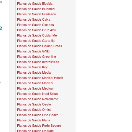
da
Planos de Saúde Biovida
CONVÊNIO EM BARUERI
PLANO DENTAL AMIL
E SAÚDE INFANTIL
KIPP PLANO DE SAÚDE SÊNIOR
Planos de Saúde Bluemed
Planos de Saúde Bradesco
CONVÊNIO EM BRAGANÇA PAULISTA
PLANO DENTAL BRADESCO
TH PLANO DE SAÚDE INFANTIL
MEDSENIORPLANO DE SAÚDE SÊNIOR
Planos de Saúde Caixa
Planos de Saúde Classes
2
CONVÊNIO EM CAIEIRAS
PLANO ODONTO CROWN
NO DE SAÚDE INFANTIL
QSAÚDE PLANO DE SAÚDE SÊNIOR
Planos de Saúde Cruz Azul
Planos de Saúde Cuidar Me
CONVÊNIO EM CAJAMAR
PLANO ODONTO DENTALPAR
DE SAÚDE INFANTIL
SANTA HELENA PLANO DE SAÚDE SÊNIOR
Planos de Saúde Garantia
Planos de Saúde Golden Cross
CONVÊNIO EM CARAPICUÍBA
PLANO ODONTO GREEN
 DE SAÚDE INFANTIL
SÃO CRISTOVÃO PLANO DE SAÚDE SÊNIOR
Planos de Saúde GNDI
Planos de Saúde Greenline
CONVÊNIO EM COTIA
PLANO ODONTO INTERODONTO
 PLANO DE SAÚDE INFANTIL
TOTAL MEDCARE PLANO DE SAÚDE SÊNIOR
Planos de Saúde Interclinicas
Planos de Saúde Kipp
CONVÊNIO EM DIADEMA
PLANO ODONTO METLIFE
AFFIX
O PLANO DE SAÚDE INFANTIL
TRANSMONTANO PLANO DE SAÚDE SÊNIOR
Planos de Saúde Medial
Planos de Saúde Medical Health
s
CONVÊNIO EM FERRAZ
PLANO ODONTO PLENA
ALLCARE
LANO DE SAÚDE INFANTIL
Planos de Saúde Medicol
ÚNICA PLANO DE SAÚDE SÊNIOR
Planos de Saúde Medtour
CONVÊNIO EM FRANCISCO MORATO
PLANO ODONTO PREVIDENT
BEST LIFE
Planos de Saúde Next Seisa
Á PLANO DE SAÚDE INFANTIL
UNIHOSP PLANO DE SAÚDE SÊNIOR
Planos de Saúde Notredame
Planos de Saúde Oeste
CONVÊNIO EM FRANCO DA ROCHA
PLANO ODONTO ODONTOPREV
CORPORE
E PLANO DE SAÚDE INFANTIL
Planos de Saúde Omint
Planos de Saúde One Health
CONVÊNIO EM GUARULHOS
PLANO ODONTO ONE
DIVICOM
 PLANO DE SAÚDE INFANTIL
Planos de Saúde Plena
Planos de Saúde Porto Seguro
CONVÊNIO EM ITAPEVI
PLANO ODONTO SÃO CRISTOVÃO
HEBROM
DE SAÚDE INFANTIL
Planos de Saúde Qsaude