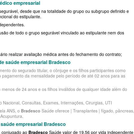
édico empresarial
SÃO MIGUEL PLANO DE SAÚDE INDIVIDUAL
 DE SAÚDE ADESÃO
RIO GRANDE DO NORTE - PLANO DE SAÚDE
UNIHOSP PLANO DE SAÚDE FAMILIAR
UNIHOSP PLAN
segurável, desde que na totalidade do grupo ou subgrupo definido e
PRESARIAL
STA CASA MAUÁ PLANO DE SAÚDE
ional do estipulante.
O DE SAÚDE ADESÃO
RIO GRANDE DO SUL - PLANO DE SAÚDE
UNIMED GUARULHOS PLANO DE SAÚDE
 dependentes.
INDIVIDUAL
MPRESARIAL
E SAÚDE ADESÃO
RONDÔNIA - PLANO DE SAÚDE
FAMILIAR
lusão de todo o grupo segurável vinculado ao estipulante nem dos
TOTAL MEDCARE PLANO DE SAÚDE
O DE SAÚDE ADESÃO
RORAIMA - PLANO DE SAÚDE
CLASSES PLANO DE SAÚDE FAMILIAR
INDIVIDUAL
DE ADESÃO
SANTA CATARINA - PLANO DE SAÚDE
ário realizar avaliação médica antes do fechamento do contrato;
TRASMONTANO PLANO DE SAÚDE
SARIAL
AÚDE ADESÃO
SÃO PAULO - PLANO DE SAÚDE
 de saúde empresarial Bradesco
ento do segurado titular, o cônjuge e os filhos participantes como
INDIVIDUAL
NO DE SAÚDE ADESÃO
SERGIPE - PLANO DE SAÚDE
do pagamento da mensalidade pelo período de até 02 anos para as
ÚNICA PLANO DE SAÚDE INDIVIDUAL
LANO DE SAÚDE
TOCANTINS - PLANO DE SAÚDE
om menos de 24 anos e os filhos inválidos de qualquer idade além do
UNIHOSP PLANO DE SAÚDE INDIVIDUAL
SARIAL
SÃO PAULO
to Nacional, Consultas, Exames, Internações, Cirurgias, UTI
UNIMED GUARULHOS PLANO DE SAÚDE
E
pela ANS, o
Bradesco
Saúde oferece | Transplantes | fígado, pâncreas
INDIVIDUAL
 Acupuntura
.
de saúde empresarial Bradesco
SARIAL
s conjugado ao
Bradesco
Saúde valor de 19,56 por vida independente