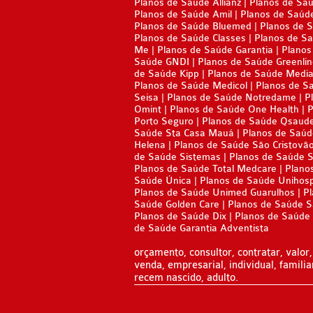
Planos de Saúde Allianz
Planos de Sa
PLANO DE SAÚDE UNIHOSP
Planos de Saúde Amil
Planos de Saúd
TOTAL MEDCARE PLANO DE SAÚ
Planos de Saúde Bluemed
Planos de 
PLANO DE SAÚDE SISTEMAS
Planos de Saúde Classes
Planos de Sa
Me
Planos de Saúde Garantia
Planos
EMPRESARIAL
PLANO DE SAÚDE SAMED
Saúde GNDI
Planos de Saúde Greenli
de Saúde Kipp
Planos de Saúde Media
TRASMONTANO PLANO DE SAÚD
PLANO DE SAÚDE UNIMED
Planos de Saúde Medicol
Planos de S
Seisa
Planos de Saúde Notredame
P
EMPRESARIAL
Omint
Planos de Saúde One Health
P
PLANO DE SAÚDE UNIMED GUARULHOS
Porto Seguro
Planos de Saúde Qsaud
UNIHOSP PLANO DE SAÚDE EMP
Saúde Sta Casa Mauá
Planos de Saúd
PLANO DE SAÚDE AMENO
Helena
Planos de Saúde São Cristovã
UNIMED CENTRAL PLANO DE SA
de Saúde Sistemas
Planos de Saúde 
Planos de Saúde Total Medcare
Plano
EMPRESARIAL
Saúde Única
Planos de Saúde Unihos
Planos de Saúde Unimed Guarulhos
Pl
Saúde Golden Care
UNIMED GUARULHOS PLANO DE
Planos de Saúde 
Planos de Saúde Dix
Planos de Saúde 
de Saúde Garantia Adventista
EMPRESARIAL
orçamento, consultor, contratar, valor, 
ÚNICA PLANO DE SAÚDE EMPRE
venda, empresarial, individual, familia
recem nascido, adulto.