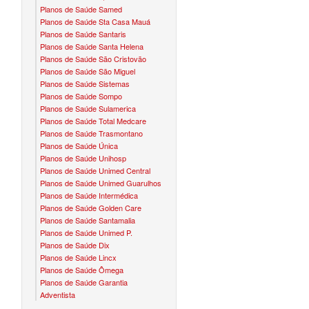
Planos de Saúde Samed
CONVÊNIO EM MAUÁ
PLANO ODONTO SULAMERICA
LIFE CLASS
O DE SAÚDE INFANTIL
Planos de Saúde Sta Casa Mauá
Planos de Saúde Santaris
CONVÊNIO EM MOGI DAS CRUZES
PLANO ODONTO UNIODONTO
NUNES & GROSSI
Planos de Saúde Santa Helena
Planos de Saúde São Cristovão
CONVÊNIO EM OSASCO
PLANO ODONTO UNIMED
OURO BRASIL
Planos de Saúde São Miguel
Planos de Saúde Sistemas
CONVÊNIO EM POÁ
VOCÊ CLUBE
Planos de Saúde Sompo
Planos de Saúde Sulamerica
CONVÊNIO EM RIBEIRÃO PIRES
HTS
Planos de Saúde Total Medcare
Planos de Saúde Trasmontano
CONVÊNIO EM SANTA ISABEL
GEIA
Planos de Saúde Única
Planos de Saúde Unihosp
CONVÊNIO EM SANTO ANDRÉ
Planos de Saúde Unimed Central
Planos de Saúde Unimed Guarulhos
CONVÊNIO EM SÃO BERNARDO
Planos de Saúde Intermédica
Planos de Saúde Golden Care
CONVÊNIO EM SÃO CAETANO
Planos de Saúde Santamalia
Planos de Saúde Unimed P.
CONVÊNIO EM SUZANO
Planos de Saúde Dix
,
Planos de Saúde Lincx
CONVÊNIO EM TABOÃO DA SERRA
Planos de Saúde Ômega
Planos de Saúde Garantia
Adventista