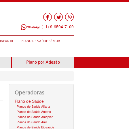
Facebook
Twitter
Google Plus
(11) 9-6504-7109
INFANTIL
PLANO DE SAÚDE SÊNIOR
E SAÚDE INFANTIL
AMEPLAN PLANO DE SAÚDE SÊNIOR
ANO DE SAÚDE INFANTIL
BIO SAÚDE PLANO DE SAÚDE SÊNIOR
Plano por Adesão
O DE SAÚDE INFANTIL
BIOVIDA PLANO DE SAÚDE SÊNIOR
NO DE SAÚDE INFANTIL
BLUE MED PLANO DE SAÚDE SÊNIOR
Operadoras
O DE SAÚDE INFANTIL
CUIDAR ME PLANO DE SAÚDE SÊNIOR
Plano de Saúde
ANO DE SAÚDE INFANTIL
GNDI PLANO DE SAÚDE SÊNIOR
Planos de Saúde Allianz
Planos de Saúde Ameno
PLANO DE SAÚDE INFANTIL
GARANTIA GS PLANO DE SAÚDE SÊNIOR
Planos de Saúde Ameplan
Planos de Saúde Amil
CONVÊNIO EM ARUJÁ
E SAÚDE INFANTIL
GREENLINE PLANO DE SAÚDE SÊNIOR
Planos de Saúde Biosaúde