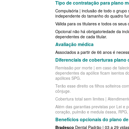
Tipo de contratação para plano m
EMPRESARIAL
PLANO DE SAÚDE GREENLINE
SANTA HELENA PLANO
Compulsória | inclusão de todo o grupo 
MED TOUR PLANO DE SAÚDE EM
independente do tamanho do quadro func
PLANO DE SAÚDE LINCX
SÃO CRISTÓVÃO PLAN
Válida para os titulares e todos os seus
NEXT SEISA PLANO DE SAÚDE E
PLANO DE SAÚDE STA CASA MAUÁ
SULAMERICA PLANO D
Opcional não há obrigatoriedade da inc
dependentes de cada titular.
NOTREDAME PLANO DE SAÚDE
PLANO DE SAÚDE MEDIAL
TOTAL MEDCARE PLAN
Avaliação médica
EMPRESARIAL
PLANO DE SAÚDE MEDICAL HEALTH
ÚNICA PLANO DE SAÚ
Associados a partir de 66 anos é necess
OMINT PLANO DE SAÚDE EMPRE
PLANO DE SAÚDE MEDICOL
UNIHOSP PLANO DE S
Diferenciais de coberturas plano
Remissão por morte | em caso de falecim
ONE HEALTH PLANO DE SAÚDE
PLANO DE SAÚDE MED TOUR
UNIMED CENTRAL PLA
dependentes da apólice ficam isentos 
apólices SPG.
EMPRESARIAL
PLANO DE SAÚDE NEXT SEISA
UNIMED GUARULHOS P
Terão esse direito os filhos solteiros c
PLENA PLANO DE SAÚDE EMPRE
ADESÃO
PLANO DE SAÚDE NOTREDAME
cônjuge.
Cobertura total sem limites | Atendimen
PORTO SEGURO PLANO DE SAÚD
PLANO DE SAÚDE OESTE AMR
Além das garantias previstas por Lei e 
EMPRESARIAL
coração, pulmão e medula óssea, RPG,
PLANO DE SAÚDE ÔMEGA
Benefícios opcionais do plano 
SAMED PLANO DE SAÚDE EMPRE
PLANO DE SAÚDE OMINT
Bradesco
Dental Padrão | 03 a 29 vida