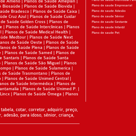
Plano de saude Individual Fami
úde Ameno
Planos de Saúde Ameplan
e Biosaúde
Planos de Saúde Biovida
Plano de saude Empresarial
DE
Saúde Bradesco
Planos de Saúde Caixa
Plano de saude Adesão
úde Cruz Azul
Planos de Saúde Cuidar
Plano de saude Sênior
 de Saúde Golden Cross
Planos de
Plano de saude Gestante
ne
Planos de Saúde Interclinicas
Planos
Plano de saude Infantil
l
Planos de Saúde Medical Health
E
Plano de saude Pet
aúde Medtour
Planos de Saúde Next
lanos de Saúde Oeste
Planos de Saúde
lanos de Saúde Plena
Planos de Saúde
e
Planos de Saúde Samed
Planos de
RESARIAL
e Santaris
Planos de Saúde Santa
o
Planos de Saúde São Miguel
Planos
ÚDE
Sompo
Planos de Saúde Sulamerica
s de Saúde Trasmontano
Planos de
p
Planos de Saúde Unimed Central
anos de Saúde Intermédica
Planos de
 SAÚDE
Santamalia
Planos de Saúde Unimed P.
Lincx
Planos de Saúde Ômega
Planos
tabela, cotar, corretor, adquirir, preço,
SARIAL
r, adesão, para idoso, sênior, criança,