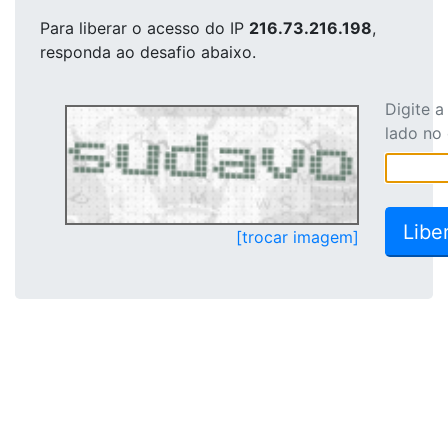
Para liberar o acesso
do IP
216.73.216.198
,
responda ao desafio abaixo.
Digite 
lado no
[trocar imagem]