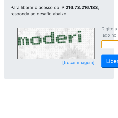
Para liberar o acesso
do IP
216.73.216.183
,
responda ao desafio abaixo.
Digite 
lado no
[trocar imagem]