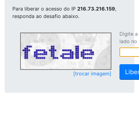
Para liberar o acesso
do IP
216.73.216.159
,
responda ao desafio abaixo.
Digite 
lado no
[trocar imagem]