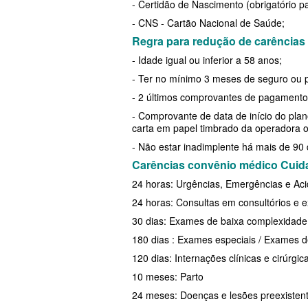
- Certidão de Nascimento (obrigatório pa
EMPRESARIAL
PLANO DE SAÚDE PLENA
- CNS - Cartão Nacional de Saúde;
SANTARIS PLANO DE SAÚDE EMP
Regra para redução de carências
PLANO DE SAÚDE PORTO SEGURO
- Idade igual ou inferior a 58 anos;
SANTA HELENA PLANO DE SAÚD
PLANO DE SAÚDE QSAÚDE
- Ter no mínimo 3 meses de seguro ou pl
EMPRESARIAL
PLANO DE SAÚDE PREVENT
- 2 últimos comprovantes de pagamento 
SÃO CRISTOVÃO PLANO DE SAÚ
- Comprovante de data de início do plano
PLANO DE SAÚDE SÃO CRISTÓVÃO
carta em papel timbrado da operadora o
EMPRESARIAL
PLANO DE SAÚDE SÃO MIGUEL
- Não estar inadimplente há mais de 90
SÃO MIGUEL PLANO DE SAÚDE
Carências convênio médico Cuid
PLANO DE SAÚDE SANTA HELENA
24 horas: Urgências, Emergências e Ac
EMPRESARIAL
PLANO DE SAÚDE SANTAMALIA
24 horas: Consultas em consultórios e 
SISTEMAS PLANO DE SAÚDE EM
PLANO DE SAÚDE SOMPO
30 dias: Exames de baixa complexidade
SOMPO PLANO DE SAÚDE EMPRE
180 dias : Exames especiais / Exames d
PLANO DE SAÚDE SULAMERICA
120 dias: Internações clínicas e cirúrgic
SULAMERICA PLANO DE SAÚDE
PLANO DE SAÚDE TRANSMONTANO
10 meses: Parto
EMPRESARIAL
24 meses: Doenças e lesões preexisten
PLANO DE SAÚDE UNIHOSP