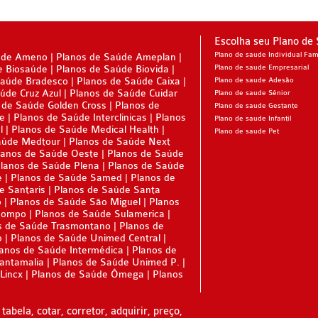
Escolha seu Plano de
Plano de saude Individual Fami
úde Ameno
Planos de Saúde Ameplan
e Biosaúde
Planos de Saúde Biovida
Plano de saude Empresarial
Saúde Bradesco
Planos de Saúde Caixa
Plano de saude Adesão
úde Cruz Azul
Planos de Saúde Cuidar
Plano de saude Sênior
 de Saúde Golden Cross
Planos de
Plano de saude Gestante
ne
Planos de Saúde Interclinicas
Planos
Plano de saude Infantil
l
Planos de Saúde Medical Health
Plano de saude Pet
aúde Medtour
Planos de Saúde Next
lanos de Saúde Oeste
Planos de Saúde
lanos de Saúde Plena
Planos de Saúde
e
Planos de Saúde Samed
Planos de
e Santaris
Planos de Saúde Santa
o
Planos de Saúde São Miguel
Planos
Sompo
Planos de Saúde Sulamerica
s de Saúde Trasmontano
Planos de
p
Planos de Saúde Unimed Central
anos de Saúde Intermédica
Planos de
Santamalia
Planos de Saúde Unimed P.
Lincx
Planos de Saúde Ômega
Planos
tabela, cotar, corretor, adquirir, preço,