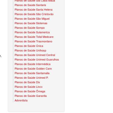
Planos de Saúde Sta Casa Mauá
Planos de Saúde Santaris
CONVÊNIO EM MOGI DAS CRUZES
PLANO ODONTO UNIODONTO
NUNES & GROSSI
Planos de Saúde Santa Helena
Planos de Saúde São Cristovão
CONVÊNIO EM OSASCO
PLANO ODONTO UNIMED
OURO BRASIL
Planos de Saúde São Miguel
Planos de Saúde Sistemas
CONVÊNIO EM POÁ
VOCÊ CLUBE
Planos de Saúde Sompo
Planos de Saúde Sulamerica
CONVÊNIO EM RIBEIRÃO PIRES
HTS
Planos de Saúde Total Medcare
Planos de Saúde Trasmontano
CONVÊNIO EM SANTA ISABEL
GEIA
Planos de Saúde Única
Planos de Saúde Unihosp
CONVÊNIO EM SANTO ANDRÉ
Planos de Saúde Unimed Central
e.
Planos de Saúde Unimed Guarulhos
CONVÊNIO EM SÃO BERNARDO
Planos de Saúde Intermédica
Planos de Saúde Golden Care
CONVÊNIO EM SÃO CAETANO
Planos de Saúde Santamalia
Planos de Saúde Unimed P.
CONVÊNIO EM SUZANO
Planos de Saúde Dix
Planos de Saúde Lincx
CONVÊNIO EM TABOÃO DA SERRA
Planos de Saúde Ômega
Planos de Saúde Garantia
Adventista