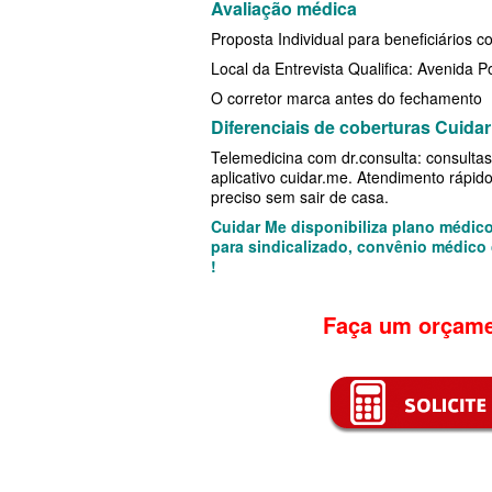
Avaliação médica
TOTAL MEDCARE PLANO DE SAÚ
PLANO DE SAÚDE SISTEMAS
Proposta Individual para beneficiários co
EMPRESARIAL
PLANO DE SAÚDE SAMED
Local da Entrevista Qualifica: Avenida 
TRASMONTANO PLANO DE SAÚD
O corretor marca antes do fechamento
PLANO DE SAÚDE UNIMED
Diferenciais de coberturas Cuida
EMPRESARIAL
PLANO DE SAÚDE UNIMED GUARULHOS
Telemedicina com dr.consulta: consultas 
UNIHOSP PLANO DE SAÚDE EMP
aplicativo cuidar.me. Atendimento rápid
PLANO DE SAÚDE AMENO
preciso sem sair de casa.
UNIMED CENTRAL PLANO DE SA
Cuidar Me disponibiliza plano médic
para sindicalizado, convênio médico
EMPRESARIAL
!
UNIMED GUARULHOS PLANO DE
Faça um orçame
EMPRESARIAL
ÚNICA PLANO DE SAÚDE EMPRE