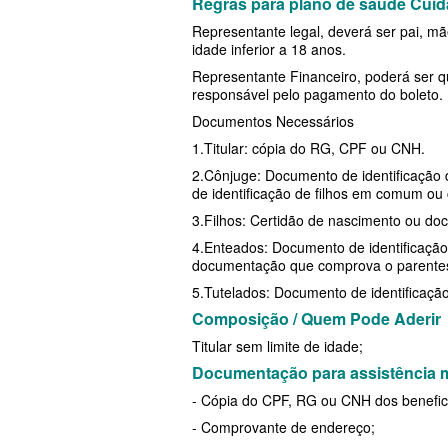
Regras para plano de saúde Cui
MED TOUR PLANO DE SAÚDE EM
PLANO DE SAÚDE LINCX
SÃO CRISTÓVÃO PLAN
Representante legal, deverá ser pai, mã
idade inferior a 18 anos.
NEXT SEISA PLANO DE SAÚDE E
PLANO DE SAÚDE STA CASA MAUÁ
SULAMERICA PLANO D
Representante Financeiro, poderá ser 
responsável pelo pagamento do boleto.
NOTREDAME PLANO DE SAÚDE
PLANO DE SAÚDE MEDIAL
TOTAL MEDCARE PLAN
Documentos Necessários
EMPRESARIAL
PLANO DE SAÚDE MEDICAL HEALTH
ÚNICA PLANO DE SAÚ
1.Titular: cópia do RG, CPF ou CNH.
OMINT PLANO DE SAÚDE EMPRE
PLANO DE SAÚDE MEDICOL
UNIHOSP PLANO DE S
2.Cônjuge: Documento de identificação 
de identificação de filhos em comum ou
ONE HEALTH PLANO DE SAÚDE
PLANO DE SAÚDE MED TOUR
UNIMED CENTRAL PLA
3.Filhos: Certidão de nascimento ou do
EMPRESARIAL
4.Enteados: Documento de identificação 
PLANO DE SAÚDE NEXT SEISA
UNIMED GUARULHOS P
documentação que comprova o parentesc
PLENA PLANO DE SAÚDE EMPRE
ADESÃO
PLANO DE SAÚDE NOTREDAME
5.Tutelados: Documento de identificação 
Composição / Quem Pode Aderir
PORTO SEGURO PLANO DE SAÚD
PLANO DE SAÚDE OESTE AMR
Titular sem limite de idade;
EMPRESARIAL
PLANO DE SAÚDE ÔMEGA
Documentação para assistência 
SAMED PLANO DE SAÚDE EMPRE
PLANO DE SAÚDE OMINT
- Cópia do CPF, RG ou CNH dos benefici
- Comprovante de endereço;
SANTA CASA DE MAUÁ PLANO D
PLANO DE SAÚDE ONE HEALTH