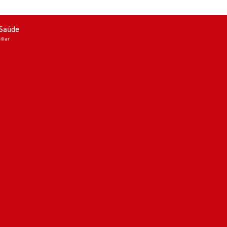
 Saúde
liar