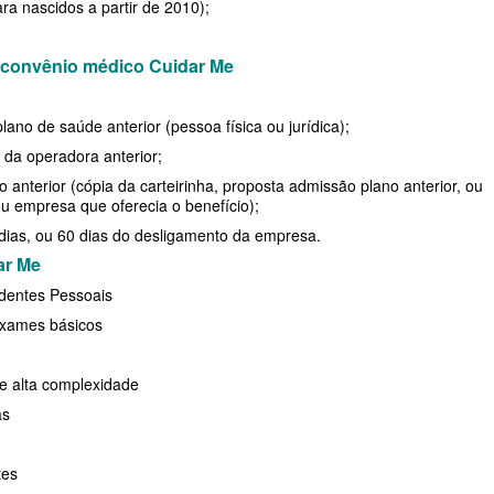
ra nascidos a partir de 2010);
RESARIAL
 convênio médico Cuidar Me
E
ano de saúde anterior (pessoa física ou jurídica);
da operadora anterior;
DE
 anterior (cópia da carteirinha, proposta admissão plano anterior, ou
u empresa que oferecia o benefício);
 dias, ou 60 dias do desligamento da empresa.
ar Me
identes Pessoais
exames básicos
PRESARIAL
SARIAL
e alta complexidade
as
tes