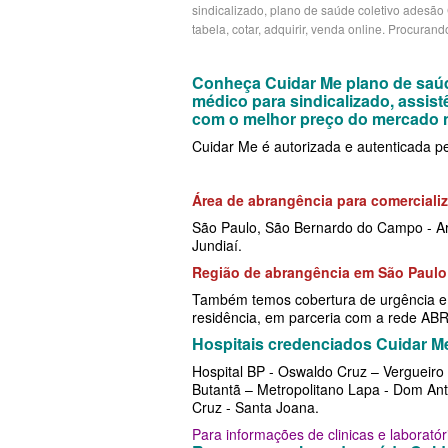
sindicalizado, plano de saúde coletivo adesão 
tabela, cotar, adquirir, venda online. Procura
PLANO DE SAÚDE CAIXA
CRUZ AZUL PLANO DE
CUIDAR ME PLANO DE SAÚDE E
PLANO DE SAÚDE CLASSES AACL
CUIDAR ME PLANO DE
CRUZ AZUL PLANO DE SAÚDE E
Conheça Cuidar Me plano de saúd
médico para sindicalizado, assis
PLANO DE SAÚDE CUIDAR ME
GARANTIA GS PLANO D
GARANTIA GS PLANO DE SAÚDE
com o melhor preço do mercado 
PLANO DE SAÚDE DIX
EMPRESARIAL
GOLDEN CROSS PLANO
Cuidar Me é autorizada e autenticada p
PLANO DE SAÚDE GARANTIA GS SAÚDE
GOLDEN CROSS PLANO EMPRESA
GNDI PLANO DE SAÚDE
Área de abrangência para comercial
PLANO DE SAÚDE GARANTIA ADVENTIST
GNDI PLANO DE SAÚDE EMPRESA
INTERCLINICAS PLANO
São Paulo, São Bernardo do Campo - Ar
Jundiaí.
PLANO DE SAÚDE GOLDEN CARE
INTERCLINICAS PLANO DE SAÚDE
MEDIAL PLANO DE SA
Região de abrangência em São Paulo
EMPRESARIAL
PLANO DE SAÚDE GOLDEN CROSS
MEDICAL HEALTH PLAN
Também temos cobertura de urgência e e
residência, em parceria com a rede A
KIPP PLANO DE SAÚDE EMPRESA
PLANO DE SAÚDE GNDI
ONE HEALTH PLANO D
Hospitais credenciados Cuidar M
MEDIAL PLANO DE SAÚDE EMPR
PLANO DE SAÚDE KIPP
PLENA PLANO DE SAÚ
Hospital BP - Oswaldo Cruz – Vergueiro -
Butantã – Metropolitano Lapa - Dom Antô
MEDICAL HEALTH PLANO DE SAÚ
PLANO DE SAÚDE INTERMÉDICA
SANTARIS PLANO DE S
Cruz - Santa Joana.
Para informações de clinicas e laborató
EMPRESARIAL
PLANO DE SAÚDE GREENLINE
SANTA HELENA PLANO