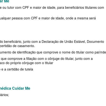
dar Me
PRESARIAL
STA CASA MAUÁ PLANO DE SAÚDE
O DE SAÚDE ADESÃO
RIO GRANDE DO SUL - PLANO DE SAÚDE
UNIMED GUARULHOS PLANO DE SAÚDE
e ou tutor com CPF e maior de idade, para beneficiários titulares com
INDIVIDUAL
MPRESARIAL
E SAÚDE ADESÃO
RONDÔNIA - PLANO DE SAÚDE
FAMILIAR
qualquer pessoa com CPF e maior de idade, onde a mesma será
TOTAL MEDCARE PLANO DE SAÚDE
O DE SAÚDE ADESÃO
RORAIMA - PLANO DE SAÚDE
CLASSES PLANO DE SAÚDE FAMILIAR
INDIVIDUAL
DE ADESÃO
SANTA CATARINA - PLANO DE SAÚDE
TRASMONTANO PLANO DE SAÚDE
SARIAL
AÚDE ADESÃO
SÃO PAULO - PLANO DE SAÚDE
do beneficiário, junto com a Declaração de União Estável, Documento
 certidão de casamento.
INDIVIDUAL
NO DE SAÚDE ADESÃO
SERGIPE - PLANO DE SAÚDE
cumento de identificação que comprove o nome do titular como pai/mã
ÚNICA PLANO DE SAÚDE INDIVIDUAL
que comprove a filiação com o cônjuge do titular, junto com a
LANO DE SAÚDE
TOCANTINS - PLANO DE SAÚDE
o do próprio cônjuge com o titular
UNIHOSP PLANO DE SAÚDE INDIVIDUAL
SARIAL
SÃO PAULO
e a certidão de tutela
UNIMED GUARULHOS PLANO DE SAÚDE
E
INDIVIDUAL
médica Cuidar Me
SARIAL
ários;
E SAÚDE