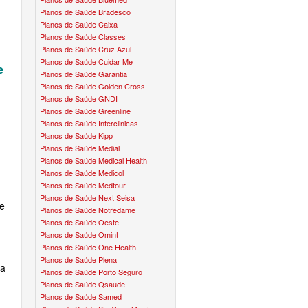
Planos de Saúde Bradesco
CONVÊNIO EM BRAGANÇA PAULISTA
PLANO DENTAL BRADESCO
TH PLANO DE SAÚDE INFANTIL
MEDSENIORPLANO DE SAÚDE SÊNIOR
Planos de Saúde Caixa
Planos de Saúde Classes
CONVÊNIO EM CAIEIRAS
PLANO ODONTO CROWN
NO DE SAÚDE INFANTIL
QSAÚDE PLANO DE SAÚDE SÊNIOR
Planos de Saúde Cruz Azul
Planos de Saúde Cuidar Me
e
CONVÊNIO EM CAJAMAR
PLANO ODONTO DENTALPAR
DE SAÚDE INFANTIL
SANTA HELENA PLANO DE SAÚDE SÊNIOR
Planos de Saúde Garantia
Planos de Saúde Golden Cross
CONVÊNIO EM CARAPICUÍBA
PLANO ODONTO GREEN
 DE SAÚDE INFANTIL
SÃO CRISTOVÃO PLANO DE SAÚDE SÊNIOR
Planos de Saúde GNDI
Planos de Saúde Greenline
CONVÊNIO EM COTIA
PLANO ODONTO INTERODONTO
 PLANO DE SAÚDE INFANTIL
TOTAL MEDCARE PLANO DE SAÚDE SÊNIOR
Planos de Saúde Interclinicas
Planos de Saúde Kipp
CONVÊNIO EM DIADEMA
PLANO ODONTO METLIFE
AFFIX
O PLANO DE SAÚDE INFANTIL
TRANSMONTANO PLANO DE SAÚDE SÊNIOR
Planos de Saúde Medial
Planos de Saúde Medical Health
CONVÊNIO EM FERRAZ
PLANO ODONTO PLENA
ALLCARE
LANO DE SAÚDE INFANTIL
Planos de Saúde Medicol
ÚNICA PLANO DE SAÚDE SÊNIOR
Planos de Saúde Medtour
CONVÊNIO EM FRANCISCO MORATO
PLANO ODONTO PREVIDENT
BEST LIFE
Planos de Saúde Next Seisa
Á PLANO DE SAÚDE INFANTIL
UNIHOSP PLANO DE SAÚDE SÊNIOR
de
Planos de Saúde Notredame
Planos de Saúde Oeste
CONVÊNIO EM FRANCO DA ROCHA
PLANO ODONTO ODONTOPREV
CORPORE
E PLANO DE SAÚDE INFANTIL
Planos de Saúde Omint
Planos de Saúde One Health
CONVÊNIO EM GUARULHOS
PLANO ODONTO ONE
DIVICOM
 PLANO DE SAÚDE INFANTIL
Planos de Saúde Plena
ta
Planos de Saúde Porto Seguro
CONVÊNIO EM ITAPEVI
PLANO ODONTO SÃO CRISTOVÃO
HEBROM
DE SAÚDE INFANTIL
Planos de Saúde Qsaude
Planos de Saúde Samed
CONVÊNIO EM MAUÁ
PLANO ODONTO SULAMERICA
LIFE CLASS
O DE SAÚDE INFANTIL