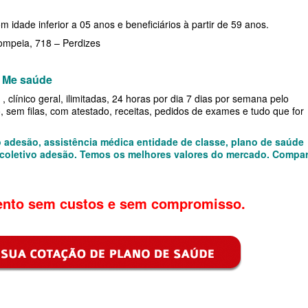
DE
m idade inferior a 05 anos e beneficiários à partir de 59 anos.
Pompeia, 718 – Perdizes
E
r Me saúde
, clínico geral, ilimitadas, 24 horas por dia 7 dias por semana pelo
RESARIAL
o, sem filas, com atestado, receitas, pedidos de exames e tudo que for
ÚDE
o adesão, assistência médica entidade de classe, plano de saúde
 coletivo adesão. Temos os melhores valores do mercado. Compa
 SAÚDE
nto sem custos e sem compromisso.
SARIAL