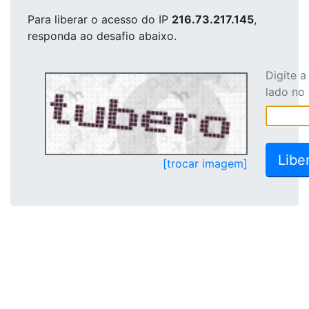
Para liberar o acesso
do IP
216.73.217.145
,
responda ao desafio abaixo.
Digite 
lado no
[trocar imagem]