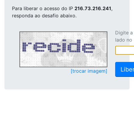
Para liberar o acesso
do IP
216.73.216.241
,
responda ao desafio abaixo.
Digite 
lado no
[trocar imagem]