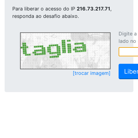
Para liberar o acesso
do IP
216.73.217.71
,
responda ao desafio abaixo.
Digite 
lado no
[trocar imagem]