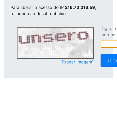
Para liberar o acesso
do IP
216.73.216.59
,
responda ao desafio abaixo.
Digite 
lado no
[trocar imagem]