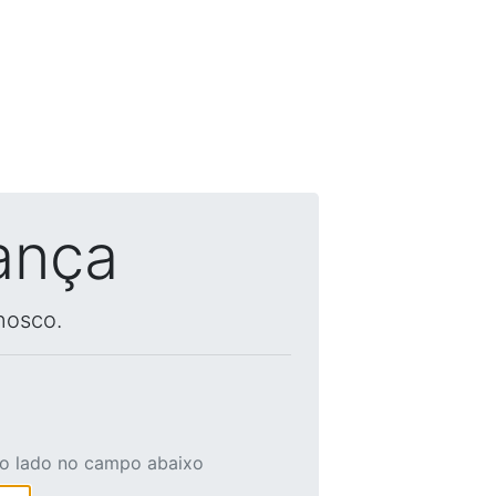
ança
nosco.
ao lado no campo abaixo