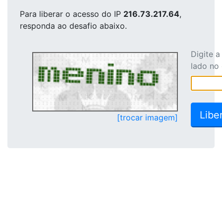
Para liberar o acesso
do IP
216.73.217.64
,
responda ao desafio abaixo.
Digite 
lado no
[trocar imagem]