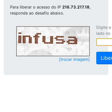
Para liberar o acesso
do IP
216.73.217.18
,
responda ao desafio abaixo.
Digite 
lado no
[trocar imagem]