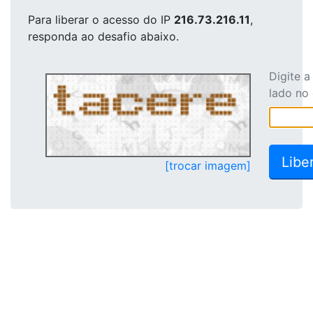
Para liberar o acesso
do IP
216.73.216.11
,
responda ao desafio abaixo.
Digite 
lado no
[trocar imagem]