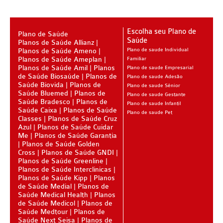
BLUE MED PLANO DE SAÚDE SÊNIOR
CUIDAR ME PLANO DE SAÚDE SÊNIOR
Escolha seu Plano de
Plano de Saúde
Saúde
Planos de Saúde Allianz
GNDI PLANO DE SAÚDE SÊNIOR
Planos de Saúde Ameno
Plano de saude Individual
Planos de Saúde Ameplan
Familiar
GARANTIA GS PLANO DE SAÚDE SÊNIOR
Planos de Saúde Amil
Planos
Plano de saude Empresarial
de Saúde Biosaúde
Planos de
Plano de saude Adesão
GREENLINE PLANO DE SAÚDE SÊNIOR
Saúde Biovida
Planos de
Plano de saude Sênior
Saúde Bluemed
Planos de
Plano de saude Gestante
Saúde Bradesco
Planos de
KIPP PLANO DE SAÚDE SÊNIOR
Plano de saude Infantil
Saúde Caixa
Planos de Saúde
Plano de saude Pet
Classes
Planos de Saúde Cruz
MEDSENIORPLANO DE SAÚDE SÊNIOR
Azul
Planos de Saúde Cuidar
Me
Planos de Saúde Garantia
QSAÚDE PLANO DE SAÚDE SÊNIOR
Planos de Saúde Golden
Cross
Planos de Saúde GNDI
SANTA HELENA PLANO DE SAÚDE SÊNIOR
Planos de Saúde Greenline
Planos de Saúde Interclinicas
SÃO CRISTOVÃO PLANO DE SAÚDE SÊNIOR
Planos de Saúde Kipp
Planos
de Saúde Medial
Planos de
Saúde Medical Health
TOTAL MEDCARE PLANO DE SAÚDE SÊNIOR
Planos
de Saúde Medicol
Planos de
Saúde Medtour
Planos de
TRANSMONTANO PLANO DE SAÚDE SÊNIOR
Saúde Next Seisa
Planos de