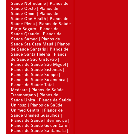
Saúde Notredame
Planos de
ÚNICA PLANO DE SAÚDE SÊNIOR
Saúde Oeste
Planos de
Saúde Omint
Planos de
UNIHOSP PLANO DE SAÚDE SÊNIOR
Saúde One Health
Planos de
Saúde Plena
Planos de Saúde
OPERADORAS
Porto Seguro
Planos de
Saúde Qsaude
Planos de
PLANO DE SAÚDE ALLIANZ
Saúde Samed
Planos de
Saúde Sta Casa Mauá
Planos
de Saúde Santaris
Planos de
PLANO DE SAÚDE AMEPLAN
Saúde Santa Helena
Planos
de Saúde São Cristovão
PLANO DE SAÚDE AMENO
Planos de Saúde São Miguel
Planos de Saúde Sistemas
PLANO DE SAÚDE AMIL
Planos de Saúde Sompo
Planos de Saúde Sulamerica
PLANO DE SAÚDE BIOSAÚDE
Planos de Saúde Total
Medcare
Planos de Saúde
PLANO DE SAÚDE BIOVIDA
Trasmontano
Planos de
Saúde Única
Planos de Saúde
PLANO DE SAÚDE BLUEMED
Unihosp
Planos de Saúde
Unimed Central
Planos de
Saúde Unimed Guarulhos
PLANO DE SAÚDE BRADESCO
Planos de Saúde Intermédica
Planos de Saúde Golden Care
PLANO DE SAÚDE CAIXA
Planos de Saúde Santamalia