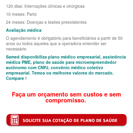
120 dias: Internações clínicas e cirúrgicas
BIOVIDA PLANO DE SAÚDE FAMILIAR
10 meses: Parto
24 meses: Doenças e lesões preexistentes
CRUZ AZUL PLANO DE SAÚDE FAMILIAR
Avaliação médica
CUIDAR ME PLANO DE SAÚDE FAMILIAR
O agendamento é obrigatório para beneficiários a partir de 50
anos ou todos aqueles que a operadora entender ser
GNDI PLANO DE SAÚDE FAMILIAR
necessário
GARANTIA GS PLANO DE SAÚDE FAMILIAR
Samed disponibiliza plano médico empresarial, assistência
médica PME, plano de saúde para microempreendedor
INTERCLINICAS PLANO DE SAÚDE FAMILIAR
autônomo com CNPJ, convênio médico coletivo
empresarial. Temos os melhores valores do mercado.
KIPP PLANO DE SAÚDE FAMILIAR
Compare !
MED TOUR PLANO DE SAÚDE FAMILIAR
Faça um orçamento sem custos e sem
compromisso.
MEDICAL HEALTH PLANO DE SAÚDE FAMILIAR
PLENA PLANO DE SAÚDE FAMILIAR
QSAUDE PLANO DE SAÚDE FAMILIAR
SANTA HELENA PLANO DE SAÚDE FAMILIAR