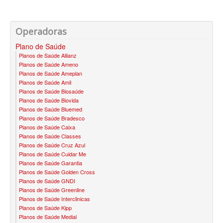
SANTARIS PLANO DE SAÚDE FAMILIAR
Operadoras
SÃO CRISTOVÃO PLANO DE SAÚDE FAMILIAR
Plano de Saúde
SÃO MIGUEL PLANO DE SAÚDE FAMILIAR
Planos de Saúde Allianz
Planos de Saúde Ameno
STA CASA MAUÁ PLANO DE SAÚDE FAMILIAR
Planos de Saúde Ameplan
Planos de Saúde Amil
TOTAL MEDCARE PLANO DE SAÚDE FAMILIAR
Planos de Saúde Biosaúde
Planos de Saúde Biovida
TRASMONTANO PLANO DE SAÚDE FAMILIAR
Planos de Saúde Bluemed
Planos de Saúde Bradesco
Planos de Saúde Caixa
ÚNICA PLANO DE SAÚDE FAMILIAR
Planos de Saúde Classes
Planos de Saúde Cruz Azul
UNIHOSP PLANO DE SAÚDE FAMILIAR
Planos de Saúde Cuidar Me
Planos de Saúde Garantia
UNIMED GUARULHOS PLANO DE SAÚDE FAMILIAR
Planos de Saúde Golden Cross
Planos de Saúde GNDI
CLASSES PLANO DE SAÚDE FAMILIAR
Planos de Saúde Greenline
Planos de Saúde Interclinicas
PLANO DE SAÚDE INFANTIL
Planos de Saúde Kipp
Planos de Saúde Medial
AMIL PLANO DE SAÚDE INFANTIL