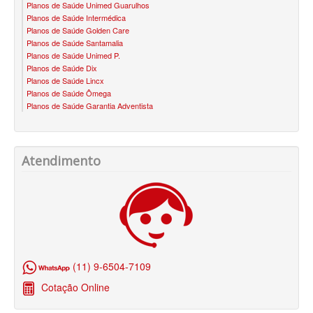
Planos de Saúde Unimed Guarulhos
Planos de Saúde Intermédica
SANTA HELENA PLANO DE SAÚDE INFANTIL
Planos de Saúde Golden Care
Planos de Saúde Santamalia
SÃO CRISTOVÃO PLANO DE SAÚDE INFANTIL
Planos de Saúde Unimed P.
Planos de Saúde Dix
SÃO MIGUEL PLANO DE SAÚDE INFANTIL
Planos de Saúde Lincx
Planos de Saúde Ômega
STA CASA MAUÁ PLANO DE SAÚDE INFANTIL
Planos de Saúde Garantia Adventista
TOTAL MEDCARE PLANO DE SAÚDE INFANTIL
TRASMONTANO PLANO DE SAÚDE INFANTIL
Atendimento
ÚNICA PLANO DE SAÚDE INFANTIL
UNIHOSP PLANO DE SAÚDE INFANTIL
PLANO DE SAÚDE SÊNIOR
AMEPLAN PLANO DE SAÚDE SÊNIOR
(11) 9-6504-7109
BIO SAÚDE PLANO DE SAÚDE SÊNIOR
Cotação Online
BIOVIDA PLANO DE SAÚDE SÊNIOR