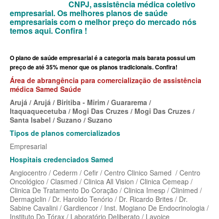
CNPJ, assistência médica coletivo
MEDICAL HEALTH PLANO DE SAÚDE EMPRESARIAL
empresarial.
Os melhores planos de saúde
empresariais com o melhor preço do mercado nós
MED TOUR PLANO DE SAÚDE EMPRESARIAL
temos aqui.
Confira !
NEXT SEISA PLANO DE SAÚDE EMPRESARIAL
O plano de saúde empresarial é a categoria mais barata possui um
NOTREDAME PLANO DE SAÚDE EMPRESARIAL
preço de até 35% menor que os planos tradicionais. Confira!
OMINT PLANO DE SAÚDE EMPRESARIAL
Área de abrangência para comercialização de assistência
médica Samed Saúde
ONE HEALTH PLANO DE SAÚDE EMPRESARIAL
Arujá / Arujá / Biritiba - Mirim / Guararema /
Itaquaquecetuba / Mogi Das Cruzes / Mogi Das Cruzes /
PLENA PLANO DE SAÚDE EMPRESARIAL
Santa Isabel / Suzano / Suzano
Tipos de planos comercializados
PORTO SEGURO PLANO DE SAÚDE EMPRESARIAL
Empresarial
SAMED PLANO DE SAÚDE EMPRESARIAL
Hospitais credenciados Samed
SANTA CASA DE MAUÁ PLANO DE SAÚDE EMPRESARIAL
Angiocentro / Cederm / Cefir / Centro Clinico Samed / Centro
Oncológico / Clasmed / Clinica All Vision / Clinica Cemeap /
PLANO DE SAÚDE INDIVIDUAL
SANTARIS PLANO DE SAÚDE EMPRESARIAL
Clinica De Tratamento Do Coração / Clinica Imesp / Clinimed /
Dermagiclin / Dr. Haroldo Tenório / Dr. Ricardo Brites / Dr.
SANTA HELENA PLANO DE SAÚDE EMPRESARIAL
BIO SAÚDE PLANO DE SAÚDE INDIVIDUAL
Sabine Cavalini / Gardiencor / Inst. Mogiano De Endocrinologia /
Instituto Do Tórax / Laboratório Deliberato / Lavoice