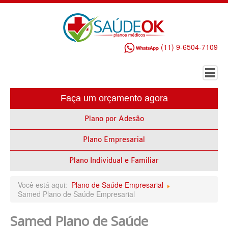
(11) 9-6504-7109
Faça um orçamento agora
HOME
Plano por Adesão
PLANO DE SAÚDE EMPRESARIAL
Plano Empresarial
ALLIANZ PLANO DE SAÚDE EMPRESARIAL
AMEPLAN PLANO DE SAÚDE EMPRESARIAL
Plano Individual e Familiar
AMIL PLANO DE SAÚDE EMPRESARIAL
Você está aqui:
Plano de Saúde Empresarial
Samed Plano de Saúde Empresarial
BIO SAÚDE PLANO DE SAÚDE EMPRESARIAL
Samed Plano de Saúde
BIOVIDA PLANO DE SAÚDE EMPRESARIAL