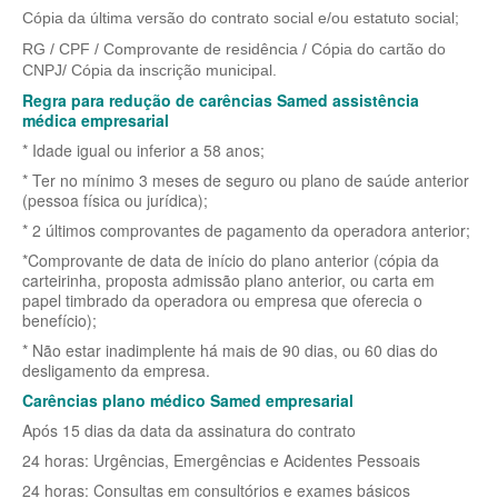
QSAUDE PLANO DE SAÚDE INDIVIDUAL
Cópia da última versão do contrato social e/ou estatuto social;
SANTA HELENA PLANO DE SAÚDE INDIVIDUAL
RG / CPF / Comprovante de residência / Cópia do cartão do
CNPJ/ Cópia da inscrição municipal.
SANTARIS PLANO DE SAÚDE INDIVIDUAL
Regra para redução de carências Samed assistência
médica empresarial
SÃO CRISTOVÃO PLANO DE SAÚDE INDIVIDUAL
* Idade igual ou inferior a 58 anos;
SÃO MIGUEL PLANO DE SAÚDE INDIVIDUAL
* Ter no mínimo 3 meses de seguro ou plano de saúde anterior
(pessoa física ou jurídica);
STA CASA MAUÁ PLANO DE SAÚDE INDIVIDUAL
* 2 últimos comprovantes de pagamento da operadora anterior;
TOTAL MEDCARE PLANO DE SAÚDE INDIVIDUAL
*Comprovante de data de início do plano anterior (cópia da
carteirinha, proposta admissão plano anterior, ou carta em
TRASMONTANO PLANO DE SAÚDE INDIVIDUAL
papel timbrado da operadora ou empresa que oferecia o
benefício);
ÚNICA PLANO DE SAÚDE INDIVIDUAL
* Não estar inadimplente há mais de 90 dias, ou 60 dias do
desligamento da empresa.
UNIHOSP PLANO DE SAÚDE INDIVIDUAL
Carências plano médico Samed empresarial
UNIMED GUARULHOS PLANO DE SAÚDE INDIVIDUAL
Após 15 dias da data da assinatura do contrato
PLANO DE SAÚDE FAMILIAR
24 horas: Urgências, Emergências e Acidentes Pessoais
24 horas: Consultas em consultórios e exames básicos
BLUE MED PLANO DE SAÚDE FAMILIAR