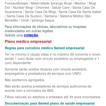
SÃO CRISTOVÃO PLANO DE SAÚDE EMPRESARIAL
BIOVIDA PLANO DE SAÚDE INDIVIDUAL
Fonoaudiologia / Maternidade Ipiranga Arujá / Medcor / Mogi
Dor / Nuclear Mogi / Ortomed / Salute Care / Santa Casa De
SÃO MIGUEL PLANO DE SAÚDE EMPRESARIAL
BLUE MED PLANO DE SAÚDE INDIVIDUAL
Guararema / Santa Casa De Mogi / Santa Casa De Santa Isabel
/ Santa Casa De Suzano / Santana / Sistema Médico São
SISTEMAS PLANO DE SAÚDE EMPRESARIAL
CLASSES PLANO DE SAÚDE INDIVIDUAL
Benedito / Umdi / Ipiranga Itaqua.
Para informações de clinicas, laboratórios ou hospitais
SOMPO PLANO DE SAÚDE EMPRESARIAL
CUIDAR ME PLANO DE SAÚDE INDIVIDUAL
credenciados em outras regiões
cotação
Solicite uma
SULAMERICA PLANO DE SAÚDE EMPRESARIAL
CRUZ AZUL PLANO DE SAÚDE INDIVIDUAL
Plano médico empresarial
TOTAL MEDCARE PLANO DE SAÚDE EMPRESARIAL
GARANTIA GS PLANO INDIVIDUAL
Regras para convênio médico Samed empresarial
Ter no mínimo 2 (duas) vidas e no máximo 99 (noventa e nove),
TRASMONTANO PLANO DE SAÚDE EMPRESARIAL
GNDI PLANO DE SAÚDE INDIVIDUAL
sendo 1 (um) titular com vínculo societário ou empregatício e 1
(um) dependente.
UNIHOSP PLANO DE SAÚDE EMPRESARIAL
INTERCLINICAS PLANO DE SAÚDE INDIVIDUAL
Somente serão aceitos titulares com vínculo societário,
UNIMED CENTRAL PLANO DE SAÚDE EMPRESARIAL
KIPP PLANO DE SAÚDE INDIVIDUAL
empregatício e prestadores de serviços com CNPJ.
Não aceitamos agregados
UNIMED GUARULHOS PLANO DE SAÚDE EMPRESARIAL
MEDICAL HEALTH PLANO DE SAÚDE INDIVIDUAL
Não serão aceitos prestadores de serviços autônomos de
ÚNICA PLANO DE SAÚDE EMPRESARIAL
MED TOUR PLANO DE SAÚDE INDIVIDUAL
acordo com a normativa da ANS
Filhos naturais ou adotivos e enteados até 39 anos incompletos
PLENA PLANO DE SAÚDE INDIVIDUAL
Documentação para Samed plano de saúde empresarial