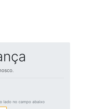
ança
nosco.
ao lado no campo abaixo