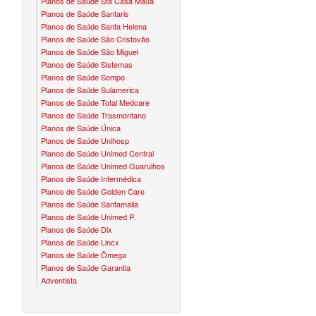
Planos de Saúde Sta Casa Mauá
Planos de Saúde Santaris
CONVÊNIO EM MOGI DAS CRUZES
PLANO ODONTO UNIODONTO
NUNES & GROSSI
Planos de Saúde Santa Helena
Planos de Saúde São Cristovão
CONVÊNIO EM OSASCO
PLANO ODONTO UNIMED
OURO BRASIL
Planos de Saúde São Miguel
Planos de Saúde Sistemas
CONVÊNIO EM POÁ
VOCÊ CLUBE
Planos de Saúde Sompo
Planos de Saúde Sulamerica
CONVÊNIO EM RIBEIRÃO PIRES
HTS
Planos de Saúde Total Medcare
Planos de Saúde Trasmontano
CONVÊNIO EM SANTA ISABEL
GEIA
Planos de Saúde Única
Planos de Saúde Unihosp
CONVÊNIO EM SANTO ANDRÉ
Planos de Saúde Unimed Central
Planos de Saúde Unimed Guarulhos
CONVÊNIO EM SÃO BERNARDO
Planos de Saúde Intermédica
Planos de Saúde Golden Care
CONVÊNIO EM SÃO CAETANO
Planos de Saúde Santamalia
Planos de Saúde Unimed P.
CONVÊNIO EM SUZANO
Planos de Saúde Dix
Planos de Saúde Lincx
CONVÊNIO EM TABOÃO DA SERRA
Planos de Saúde Ômega
Planos de Saúde Garantia
Adventista