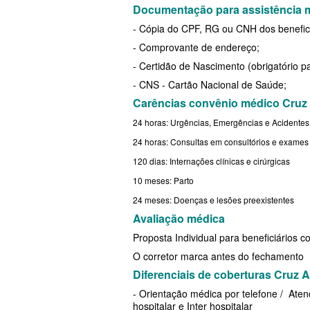
Documentação para assistência mé
MED TOUR PLANO DE SAÚDE EM
PLANO DE SAÚDE LINCX
SÃO CRISTÓVÃO PLAN
- Cópia do CPF, RG ou CNH dos benefici
NEXT SEISA PLANO DE SAÚDE E
PLANO DE SAÚDE STA CASA MAUÁ
SULAMERICA PLANO D
- Comprovante de endereço;
- Certidão de Nascimento (obrigatório pa
NOTREDAME PLANO DE SAÚDE
PLANO DE SAÚDE MEDIAL
TOTAL MEDCARE PLAN
- CNS - Cartão Nacional de Saúde;
EMPRESARIAL
PLANO DE SAÚDE MEDICAL HEALTH
ÚNICA PLANO DE SAÚ
Carências convênio médico Cruz
OMINT PLANO DE SAÚDE EMPRE
PLANO DE SAÚDE MEDICOL
UNIHOSP PLANO DE S
24 horas: Urgências, Emergências e Acidentes
24 horas: Consultas em consultórios e exames
ONE HEALTH PLANO DE SAÚDE
PLANO DE SAÚDE MED TOUR
UNIMED CENTRAL PLA
120 dias: Internações clínicas e cirúrgicas
EMPRESARIAL
PLANO DE SAÚDE NEXT SEISA
UNIMED GUARULHOS P
10 meses: Parto
PLENA PLANO DE SAÚDE EMPRE
ADESÃO
PLANO DE SAÚDE NOTREDAME
24 meses: Doenças e lesões preexistentes
Avaliação médica
PORTO SEGURO PLANO DE SAÚD
PLANO DE SAÚDE OESTE AMR
Proposta Individual para beneficiários co
EMPRESARIAL
PLANO DE SAÚDE ÔMEGA
O corretor marca antes do fechamento
SAMED PLANO DE SAÚDE EMPRE
Diferenciais de coberturas Cruz 
PLANO DE SAÚDE OMINT
- Orientação médica por telefone / Ate
SANTA CASA DE MAUÁ PLANO D
PLANO DE SAÚDE ONE HEALTH
hospitalar e Inter hospitalar