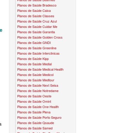
Planos de Saúde Bradesco
CONVÊNIO EM BRAGANÇA PAULISTA
PLANO DENTAL BRADESCO
TH PLANO DE SAÚDE INFANTIL
MEDSENIORPLANO DE SAÚDE SÊNIOR
Planos de Saúde Caixa
Planos de Saúde Classes
CONVÊNIO EM CAIEIRAS
PLANO ODONTO CROWN
NO DE SAÚDE INFANTIL
QSAÚDE PLANO DE SAÚDE SÊNIOR
Planos de Saúde Cruz Azul
Planos de Saúde Cuidar Me
e
CONVÊNIO EM CAJAMAR
PLANO ODONTO DENTALPAR
DE SAÚDE INFANTIL
SANTA HELENA PLANO DE SAÚDE SÊNIOR
Planos de Saúde Garantia
Planos de Saúde Golden Cross
CONVÊNIO EM CARAPICUÍBA
PLANO ODONTO GREEN
 DE SAÚDE INFANTIL
SÃO CRISTOVÃO PLANO DE SAÚDE SÊNIOR
Planos de Saúde GNDI
Planos de Saúde Greenline
CONVÊNIO EM COTIA
PLANO ODONTO INTERODONTO
 PLANO DE SAÚDE INFANTIL
TOTAL MEDCARE PLANO DE SAÚDE SÊNIOR
Planos de Saúde Interclinicas
Planos de Saúde Kipp
CONVÊNIO EM DIADEMA
PLANO ODONTO METLIFE
AFFIX
O PLANO DE SAÚDE INFANTIL
TRANSMONTANO PLANO DE SAÚDE SÊNIOR
Planos de Saúde Medial
Planos de Saúde Medical Health
CONVÊNIO EM FERRAZ
PLANO ODONTO PLENA
ALLCARE
LANO DE SAÚDE INFANTIL
Planos de Saúde Medicol
ÚNICA PLANO DE SAÚDE SÊNIOR
Planos de Saúde Medtour
CONVÊNIO EM FRANCISCO MORATO
PLANO ODONTO PREVIDENT
BEST LIFE
Planos de Saúde Next Seisa
Á PLANO DE SAÚDE INFANTIL
UNIHOSP PLANO DE SAÚDE SÊNIOR
Planos de Saúde Notredame
Planos de Saúde Oeste
CONVÊNIO EM FRANCO DA ROCHA
PLANO ODONTO ODONTOPREV
CORPORE
E PLANO DE SAÚDE INFANTIL
Planos de Saúde Omint
Planos de Saúde One Health
CONVÊNIO EM GUARULHOS
PLANO ODONTO ONE
DIVICOM
 PLANO DE SAÚDE INFANTIL
Planos de Saúde Plena
Planos de Saúde Porto Seguro
CONVÊNIO EM ITAPEVI
PLANO ODONTO SÃO CRISTOVÃO
HEBROM
DE SAÚDE INFANTIL
Planos de Saúde Qsaude
a
Planos de Saúde Samed
CONVÊNIO EM MAUÁ
PLANO ODONTO SULAMERICA
LIFE CLASS
O DE SAÚDE INFANTIL