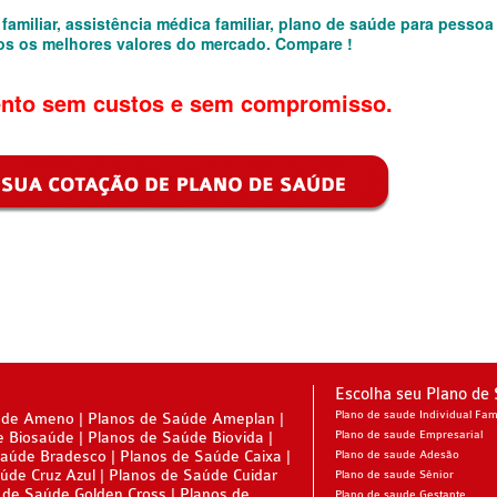
familiar, assistência médica familiar, plano de saúde para pessoa
mos os melhores valores do mercado. Compare !
RESARIAL
nto sem custos e sem compromisso.
E
DE
PRESARIAL
SARIAL
Escolha seu Plano de
Plano de saude Individual Fami
úde Ameno
Planos de Saúde Ameplan
e Biosaúde
Planos de Saúde Biovida
Plano de saude Empresarial
Saúde Bradesco
Planos de Saúde Caixa
Plano de saude Adesão
úde Cruz Azul
Planos de Saúde Cuidar
Plano de saude Sênior
 de Saúde Golden Cross
Planos de
Plano de saude Gestante