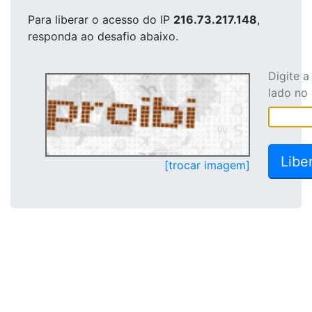
Para liberar o acesso
do IP
216.73.217.148
,
responda ao desafio abaixo.
Digite 
lado no
[trocar imagem]