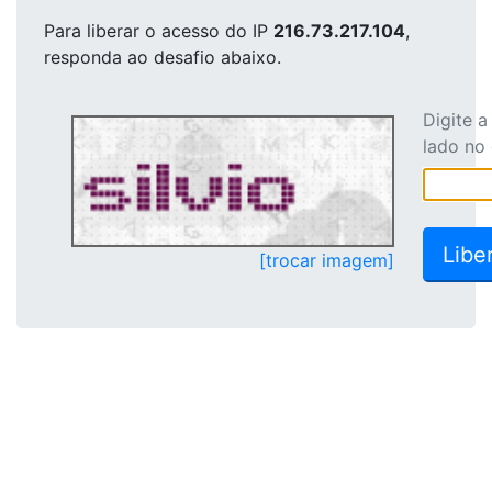
Para liberar o acesso
do IP
216.73.217.104
,
responda ao desafio abaixo.
Digite 
lado no
[trocar imagem]