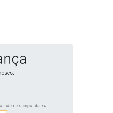
ança
nosco.
ao lado no campo abaixo