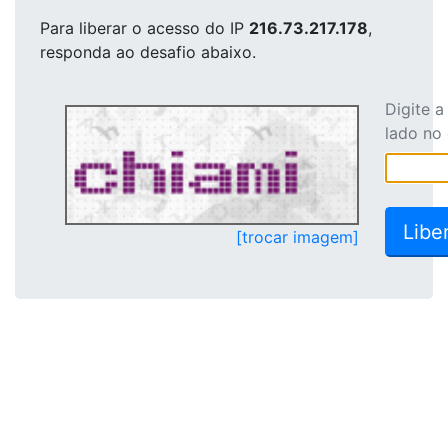
Para liberar o acesso
do IP
216.73.217.178
,
responda ao desafio abaixo.
Digite 
lado no
[trocar imagem]