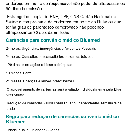
endereço em nome do responsável não podendo ultrapassar os
90 dias da emissão.
BIOVIDA PLANO DE SAÚDE FAMILIAR
Estrangeiros: cópia do RNE, CPF, CNS-Cartão Nacional de
Saúde e comprovante de endereço em nome do titular ou que
CRUZ AZUL PLANO DE SAÚDE FAMILIAR
tenha grau de parentesco comprovado não podendo
ultrapassar os 90 dias da emissão.
CUIDAR ME PLANO DE SAÚDE FAMILIAR
Carências para convênio médico Bluemed
GNDI PLANO DE SAÚDE FAMILIAR
24 horas: Urgências, Emergências e Acidentes Pessoais
GARANTIA GS PLANO DE SAÚDE FAMILIAR
24 horas: Consultas em consultórios e exames básicos
120 dias: Internações clínicas e cirúrgicas
INTERCLINICAS PLANO DE SAÚDE FAMILIAR
10 meses: Parto
KIPP PLANO DE SAÚDE FAMILIAR
24 meses: Doenças e lesões preexistentes
MED TOUR PLANO DE SAÚDE FAMILIAR
O aproveitamento de carências será avaliado individualmente pela Blue
Med Saúde.
MEDICAL HEALTH PLANO DE SAÚDE FAMILIAR
Redução de carências validas para titular ou dependentes sem limite de
idade
PLENA PLANO DE SAÚDE FAMILIAR
Regra para redução de carências convênio médico
QSAUDE PLANO DE SAÚDE FAMILIAR
Bluemed
- Idade igual ou inferior a 58 anos;
SANTA HELENA PLANO DE SAÚDE FAMILIAR