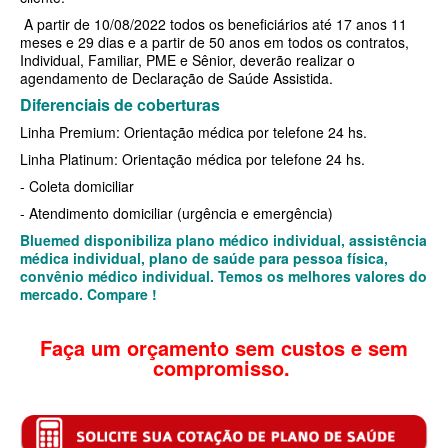
A partir de 10/08/2022 todos os beneficiários até 17 anos 11
BIO SAÚDE PLANO DE SAÚDE INFANTIL
meses e 29 dias e a partir de 50 anos em todos os contratos,
Individual, Familiar, PME e Sênior, deverão realizar o
BIOVIDA PLANO DE SAÚDE INFANTIL
agendamento de Declaração de Saúde Assistida.
Diferenciais de coberturas
BLUE MED PLANO DE SAÚDE INFANTIL
Linha Premium: Orientação médica por telefone 24 hs.
CLASSES PLANO DE SAÚDE INFANTIL
Linha Platinum: Orientação médica por telefone 24 hs.
CUIDAR ME PLANO DE SAÚDE INFANTIL
- Coleta domiciliar
- Atendimento domiciliar (urgência e emergência)
GARANTIA GS PLANO DE SAÚDE INFANTIL
Bluemed disponibiliza plano médico individual, assistência
GNDI PLANO DE SAÚDE INFANTIL
médica individual, plano de saúde para pessoa física,
convênio médico individual. Temos os melhores valores do
KIPP PLANO DE SAÚDE INFANTIL
mercado. Compare !
MEDICAL HEALTH PLANO DE SAÚDE INFANTIL
Faça um orçamento sem custos e sem
compromisso.
MED TOUR PLANO DE SAÚDE INFANTIL
PLENA PLANO DE SAÚDE INFANTIL
QSAUDE PLANO DE SAÚDE INFANTIL