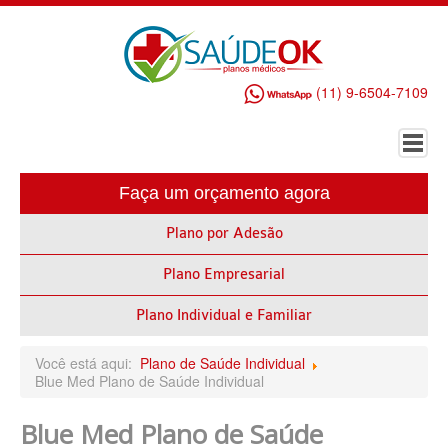
(11) 9-6504-7109
Faça um orçamento agora
HOME
Plano por Adesão
PLANO DE SAÚDE EMPRESARIAL
Plano Empresarial
ALLIANZ PLANO DE SAÚDE EMPRESARIAL
AMEPLAN PLANO DE SAÚDE EMPRESARIAL
Plano Individual e Familiar
AMIL PLANO DE SAÚDE EMPRESARIAL
Você está aqui:
Plano de Saúde Individual
Blue Med Plano de Saúde Individual
BIO SAÚDE PLANO DE SAÚDE EMPRESARIAL
Blue Med Plano de Saúde
BIOVIDA PLANO DE SAÚDE EMPRESARIAL