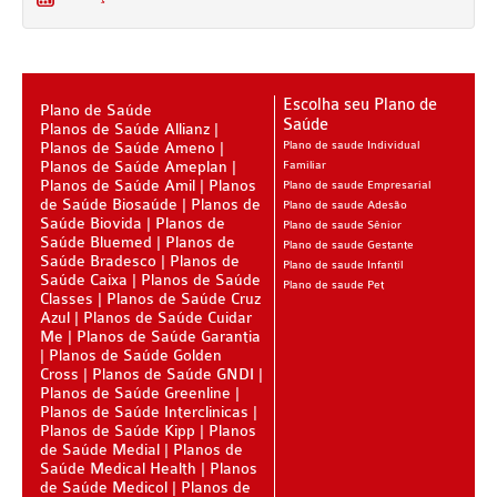
PLANO DE SAÚDE CLASSES AACL
PLANO DE SAÚDE CUIDAR ME
PLANO DE SAÚDE DIX
Escolha seu Plano de
Plano de Saúde
Saúde
Planos de Saúde Allianz
PLANO DE SAÚDE GARANTIA GS SAÚDE
Planos de Saúde Ameno
Plano de saude Individual
Planos de Saúde Ameplan
Familiar
PLANO DE SAÚDE GARANTIA ADVENTISTA
Planos de Saúde Amil
Planos
Plano de saude Empresarial
de Saúde Biosaúde
Planos de
Plano de saude Adesão
PLANO DE SAÚDE GOLDEN CARE
Saúde Biovida
Planos de
Plano de saude Sênior
Saúde Bluemed
Planos de
Plano de saude Gestante
Saúde Bradesco
PLANO DE SAÚDE GOLDEN CROSS
Planos de
Plano de saude Infantil
Saúde Caixa
Planos de Saúde
Plano de saude Pet
Classes
Planos de Saúde Cruz
PLANO DE SAÚDE GNDI
Azul
Planos de Saúde Cuidar
Me
Planos de Saúde Garantia
PLANO DE SAÚDE KIPP
Planos de Saúde Golden
Cross
Planos de Saúde GNDI
PLANO DE SAÚDE INTERMÉDICA
Planos de Saúde Greenline
Planos de Saúde Interclinicas
PLANO DE SAÚDE GREENLINE
Planos de Saúde Kipp
Planos
de Saúde Medial
Planos de
PLANO DE SAÚDE LINCX
Saúde Medical Health
Planos
de Saúde Medicol
Planos de