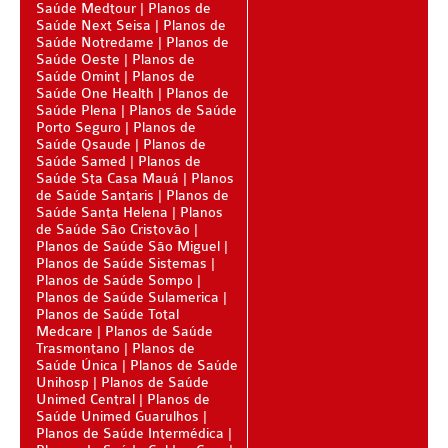
Saúde Medtour
Planos de
PLANO DE SAÚDE STA CASA MAUÁ
Saúde Next Seisa
Planos de
Saúde Notredame
Planos de
PLANO DE SAÚDE MEDIAL
Saúde Oeste
Planos de
Saúde Omint
Planos de
PLANO DE SAÚDE MEDICAL HEALTH
Saúde One Health
Planos de
Saúde Plena
Planos de Saúde
PLANO DE SAÚDE MEDICOL
Porto Seguro
Planos de
Saúde Qsaude
Planos de
PLANO DE SAÚDE MED TOUR
Saúde Samed
Planos de
Saúde Sta Casa Mauá
Planos
PLANO DE SAÚDE NEXT SEISA
de Saúde Santaris
Planos de
Saúde Santa Helena
Planos
de Saúde São Cristovão
PLANO DE SAÚDE ADESÃO
PLANO DE SAÚDE NOTREDAME
Planos de Saúde São Miguel
Planos de Saúde Sistemas
PLANO DE SAÚDE OESTE AMR
AMEPLAN PLANO DE SAÚDE ADESÃO
Planos de Saúde Sompo
Planos de Saúde Sulamerica
PLANO DE SAÚDE ÔMEGA
AMIL PLANO DE SAÚDE ADESÃO
Planos de Saúde Total
Medcare
Planos de Saúde
PLANO DE SAÚDE OMINT
AMIL FÁCIL PLANO DE SAÚDE ADESÃO
Trasmontano
Planos de
Saúde Única
Planos de Saúde
PLANO DE SAÚDE ONE HEALTH
BIO SAÚDE PLANO DE SAÚDE ADESÃO
Unihosp
Planos de Saúde
Unimed Central
Planos de
Saúde Unimed Guarulhos
PLANO DE SAÚDE PLENA
BIOVIDA PLANO DE SAÚDE ADESÃO
Planos de Saúde Intermédica