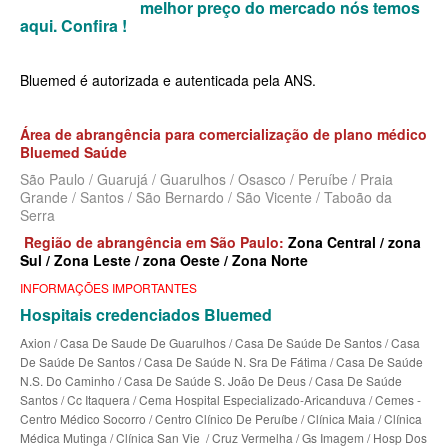
melhor preço do mercado nós temos
MEDICAL HEALTH PLANO DE SAÚDE EMPRESARIAL
aqui.
Confira !
MED TOUR PLANO DE SAÚDE EMPRESARIAL
Bluemed é autorizada e autenticada pela ANS.
NEXT SEISA PLANO DE SAÚDE EMPRESARIAL
NOTREDAME PLANO DE SAÚDE EMPRESARIAL
Área de abrangência para comercialização de plano médico
Bluemed Saúde
OMINT PLANO DE SAÚDE EMPRESARIAL
São Paulo / Guarujá / Guarulhos / Osasco / Peruíbe / Praia
Grande / Santos / São Bernardo / São Vicente / Taboão da
ONE HEALTH PLANO DE SAÚDE EMPRESARIAL
Serra
PLENA PLANO DE SAÚDE EMPRESARIAL
Região de abrangência em São Paulo:
Zona Central / zona
Sul / Zona Leste / zona Oeste / Zona Norte
PORTO SEGURO PLANO DE SAÚDE EMPRESARIAL
INFORMAÇÕES IMPORTANTES
SAMED PLANO DE SAÚDE EMPRESARIAL
Hospitais credenciados Bluemed
Axion / Casa De Saude De Guarulhos / Casa De Saúde De Santos / Casa
SANTA CASA DE MAUÁ PLANO DE SAÚDE EMPRESARIAL
De Saúde De Santos / Casa De Saúde N. Sra De Fátima / Casa De Saúde
N.S. Do Caminho / Casa De Saúde S. João De Deus / Casa De Saúde
PLANO DE SAÚDE INDIVIDUAL
SANTARIS PLANO DE SAÚDE EMPRESARIAL
Santos / Cc Itaquera / Cema Hospital Especializado-Aricanduva / Cemes -
Centro Médico Socorro / Centro Clínico De Peruíbe / Clínica Maia / Clínica
SANTA HELENA PLANO DE SAÚDE EMPRESARIAL
BIO SAÚDE PLANO DE SAÚDE INDIVIDUAL
Médica Mutinga / Clínica San Vie / Cruz Vermelha / Gs Imagem / Hosp Dos