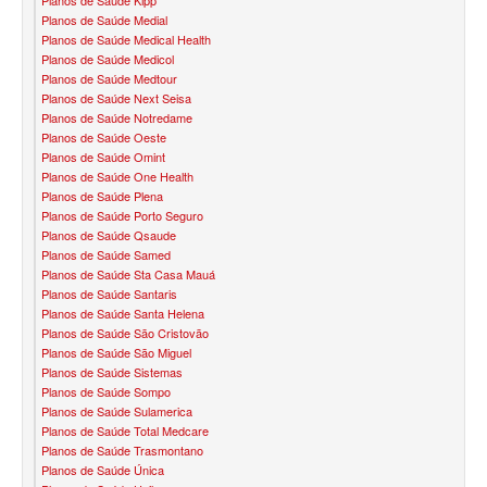
Planos de Saúde Medial
BLUE MED PLANO DE SAÚDE SÊNIOR
Planos de Saúde Medical Health
Planos de Saúde Medicol
CUIDAR ME PLANO DE SAÚDE SÊNIOR
Planos de Saúde Medtour
Planos de Saúde Next Seisa
GNDI PLANO DE SAÚDE SÊNIOR
Planos de Saúde Notredame
Planos de Saúde Oeste
GARANTIA GS PLANO DE SAÚDE SÊNIOR
Planos de Saúde Omint
Planos de Saúde One Health
GREENLINE PLANO DE SAÚDE SÊNIOR
Planos de Saúde Plena
Planos de Saúde Porto Seguro
KIPP PLANO DE SAÚDE SÊNIOR
Planos de Saúde Qsaude
Planos de Saúde Samed
MEDSENIORPLANO DE SAÚDE SÊNIOR
Planos de Saúde Sta Casa Mauá
Planos de Saúde Santaris
QSAÚDE PLANO DE SAÚDE SÊNIOR
Planos de Saúde Santa Helena
Planos de Saúde São Cristovão
SANTA HELENA PLANO DE SAÚDE SÊNIOR
Planos de Saúde São Miguel
Planos de Saúde Sistemas
SÃO CRISTOVÃO PLANO DE SAÚDE SÊNIOR
Planos de Saúde Sompo
Planos de Saúde Sulamerica
TOTAL MEDCARE PLANO DE SAÚDE SÊNIOR
Planos de Saúde Total Medcare
Planos de Saúde Trasmontano
TRANSMONTANO PLANO DE SAÚDE SÊNIOR
Planos de Saúde Única