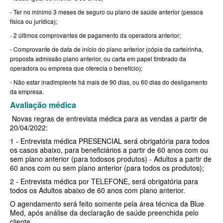
- Ter no mínimo 3 meses de seguro ou plano de saúde anterior (pessoa
SANTARIS PLANO DE SAÚDE FAMILIAR
física ou jurídica);
- 2 últimos comprovantes de pagamento da operadora anterior;
SÃO CRISTOVÃO PLANO DE SAÚDE FAMILIAR
- Comprovante de data de início do plano anterior (cópia da carteirinha,
SÃO MIGUEL PLANO DE SAÚDE FAMILIAR
proposta admissão plano anterior, ou carta em papel timbrado da
operadora ou empresa que oferecia o benefício);
STA CASA MAUÁ PLANO DE SAÚDE FAMILIAR
- Não estar inadimplente há mais de 90 dias, ou 60 dias do desligamento
TOTAL MEDCARE PLANO DE SAÚDE FAMILIAR
da empresa.
Avaliação médica
TRASMONTANO PLANO DE SAÚDE FAMILIAR
Novas regras de entrevista médica para as vendas a partir de
20/04/2022:
ÚNICA PLANO DE SAÚDE FAMILIAR
1 - Entrevista médica PRESENCIAL será obrigatória para todos
UNIHOSP PLANO DE SAÚDE FAMILIAR
os casos abaixo, para beneficiários a partir de 60 anos com ou
sem plano anterior (para todosos produtos) - Adultos a partir de
UNIMED GUARULHOS PLANO DE SAÚDE FAMILIAR
60 anos com ou sem plano anterior (para todos os produtos);
2 - Entrevista médica por TELEFONE, será obrigatória para
CLASSES PLANO DE SAÚDE FAMILIAR
todos os Adultos abaixo de 60 anos com plano anterior.
PLANO DE SAÚDE INFANTIL
O agendamento será feito somente pela área técnica da Blue
Med, após análise da declaração de saúde preenchida pelo
AMIL PLANO DE SAÚDE INFANTIL
cliente.