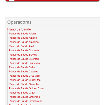
SANTA HELENA PLANO DE SAÚDE INFANTIL
SÃO CRISTOVÃO PLANO DE SAÚDE INFANTIL
Operadoras
SÃO MIGUEL PLANO DE SAÚDE INFANTIL
Plano de Saúde
STA CASA MAUÁ PLANO DE SAÚDE INFANTIL
Planos de Saúde Allianz
Planos de Saúde Ameno
TOTAL MEDCARE PLANO DE SAÚDE INFANTIL
Planos de Saúde Ameplan
Planos de Saúde Amil
TRASMONTANO PLANO DE SAÚDE INFANTIL
Planos de Saúde Biosaúde
Planos de Saúde Biovida
ÚNICA PLANO DE SAÚDE INFANTIL
Planos de Saúde Bluemed
Planos de Saúde Bradesco
UNIHOSP PLANO DE SAÚDE INFANTIL
Planos de Saúde Caixa
Planos de Saúde Classes
PLANO DE SAÚDE SÊNIOR
Planos de Saúde Cruz Azul
Planos de Saúde Cuidar Me
Planos de Saúde Garantia
AMEPLAN PLANO DE SAÚDE SÊNIOR
Planos de Saúde Golden Cross
Planos de Saúde GNDI
BIO SAÚDE PLANO DE SAÚDE SÊNIOR
Planos de Saúde Greenline
Planos de Saúde Interclinicas
BIOVIDA PLANO DE SAÚDE SÊNIOR
Planos de Saúde Kipp