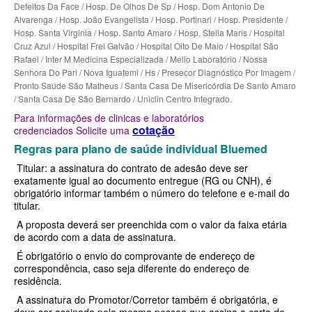
SÃO CRISTOVÃO PLANO DE SAÚDE EMPRESARIAL
Defeitos Da Face / Hosp. De Olhos De Sp / Hosp. Dom Antonio De
BIOVIDA PLANO DE SAÚDE INDIVIDUAL
Alvarenga / Hosp. João Evangelista / Hosp. Portinari / Hosp. Presidente /
SÃO MIGUEL PLANO DE SAÚDE EMPRESARIAL
BLUE MED PLANO DE SAÚDE INDIVIDUAL
Hosp. Santa Virginia / Hosp. Santo Amaro / Hosp. Stella Maris / Hospital
Cruz Azul / Hospital Frei Galvão / Hospital Oito De Maio / Hospital São
SISTEMAS PLANO DE SAÚDE EMPRESARIAL
CLASSES PLANO DE SAÚDE INDIVIDUAL
Rafael / Inter M Medicina Especializada / Mello Laboratório / Nossa
Senhora Do Pari / Nova Iguatemi / Hs / Presecor Diagnóstico Por Imagem /
SOMPO PLANO DE SAÚDE EMPRESARIAL
CUIDAR ME PLANO DE SAÚDE INDIVIDUAL
Pronto Saúde São Matheus / Santa Casa De Misericórdia De Santo Amaro
/ Santa Casa De São Bernardo / Uniclin Centro Integrado.
SULAMERICA PLANO DE SAÚDE EMPRESARIAL
CRUZ AZUL PLANO DE SAÚDE INDIVIDUAL
Para informações de clinicas e laboratórios
cotação
credenciados Solicite uma
TOTAL MEDCARE PLANO DE SAÚDE EMPRESARIAL
GARANTIA GS PLANO INDIVIDUAL
Regras para plano de saúde individual Bluemed
TRASMONTANO PLANO DE SAÚDE EMPRESARIAL
GNDI PLANO DE SAÚDE INDIVIDUAL
Titular: a assinatura do contrato de adesão deve ser
exatamente igual ao documento entregue (RG ou CNH), é
UNIHOSP PLANO DE SAÚDE EMPRESARIAL
INTERCLINICAS PLANO DE SAÚDE INDIVIDUAL
obrigatório informar também o número do telefone e e-mail do
titular.
UNIMED CENTRAL PLANO DE SAÚDE EMPRESARIAL
KIPP PLANO DE SAÚDE INDIVIDUAL
A proposta deverá ser preenchida com o valor da faixa etária
de acordo com a data de assinatura.
UNIMED GUARULHOS PLANO DE SAÚDE EMPRESARIAL
MEDICAL HEALTH PLANO DE SAÚDE INDIVIDUAL
É obrigatório o envio do comprovante de endereço de
ÚNICA PLANO DE SAÚDE EMPRESARIAL
MED TOUR PLANO DE SAÚDE INDIVIDUAL
correspondência, caso seja diferente do endereço de
residência.
PLENA PLANO DE SAÚDE INDIVIDUAL
A assinatura do Promotor/Corretor também é obrigatória, e