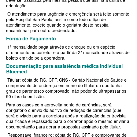
deve ser assinada pela mesma pessoa que assina a carta de
QSAUDE PLANO DE SAÚDE INDIVIDUAL
orientação.
SANTA HELENA PLANO DE SAÚDE INDIVIDUAL
O atendimento para urgência e emergência será feito somente
pelo Hospital San Paolo, assim como todo o tipo de
SANTARIS PLANO DE SAÚDE INDIVIDUAL
atendimento, exceto quando o geriatra deste hospital
encaminhar para outro credenciado.
SÃO CRISTOVÃO PLANO DE SAÚDE INDIVIDUAL
Forma de Pagamento
1ª mensalidade paga através de cheque ou em espécie
SÃO MIGUEL PLANO DE SAÚDE INDIVIDUAL
diretamente ao corretor e a partir da 2ª mensalidade através de
boleto emitido pela operadora.
STA CASA MAUÁ PLANO DE SAÚDE INDIVIDUAL
Documentação para assistência médica individual
TOTAL MEDCARE PLANO DE SAÚDE INDIVIDUAL
Bluemed
Titular: cópia do RG, CPF, CNS - Cartão Nacional de Saúde e
TRASMONTANO PLANO DE SAÚDE INDIVIDUAL
comprovante de endereço em nome do titular ou que tenha
grau de parentesco comprovado, não podendo ultrapassar os
ÚNICA PLANO DE SAÚDE INDIVIDUAL
90 dias da emissão.
UNIHOSP PLANO DE SAÚDE INDIVIDUAL
Para os casos com aproveitamento de carências, será
obrigatório o envio do aditivo de redução de carências (que
UNIMED GUARULHOS PLANO DE SAÚDE INDIVIDUAL
será enviado para a corretora após a realização da entrevista
qualificada e repassado para o corretor após o mesmo enviar a
PLANO DE SAÚDE FAMILIAR
documentação para gerar a proposta) assinado pelo titular.
Responsável financeiro: cópia do RG, CPF e comprovante de
BLUE MED PLANO DE SAÚDE FAMILIAR