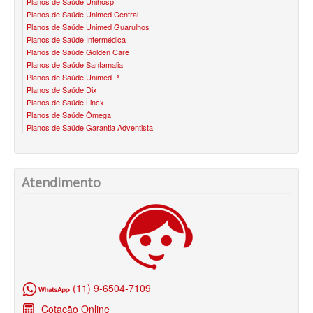
Planos de Saúde Unihosp
ÚNICA PLANO DE SAÚDE SÊNIOR
Planos de Saúde Unimed Central
Planos de Saúde Unimed Guarulhos
UNIHOSP PLANO DE SAÚDE SÊNIOR
Planos de Saúde Intermédica
Planos de Saúde Golden Care
OPERADORAS
Planos de Saúde Santamalia
Planos de Saúde Unimed P.
Planos de Saúde Dix
PLANO DE SAÚDE ALLIANZ
Planos de Saúde Lincx
Planos de Saúde Ômega
PLANO DE SAÚDE AMEPLAN
Planos de Saúde Garantia Adventista
PLANO DE SAÚDE AMENO
PLANO DE SAÚDE AMIL
Atendimento
PLANO DE SAÚDE BIOSAÚDE
PLANO DE SAÚDE BIOVIDA
PLANO DE SAÚDE BLUEMED
PLANO DE SAÚDE BRADESCO
(11) 9-6504-7109
PLANO DE SAÚDE CAIXA
Cotação Online