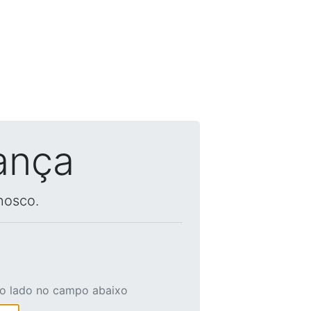
ança
nosco.
ao lado no campo abaixo