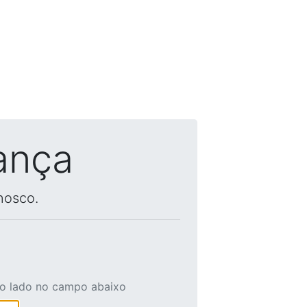
ança
nosco.
ao lado no campo abaixo