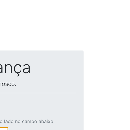
ança
nosco.
ao lado no campo abaixo