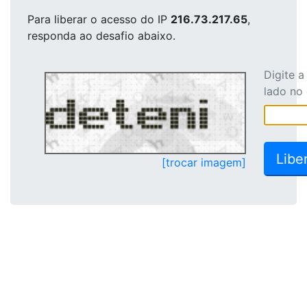
Para liberar o acesso
do IP
216.73.217.65
,
responda ao desafio abaixo.
Digite 
lado no
[trocar imagem]