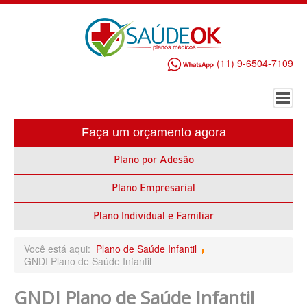
(11) 9-6504-7109
Faça um orçamento agora
HOME
Plano por Adesão
PLANO DE SAÚDE EMPRESARIAL
Plano Empresarial
ALLIANZ PLANO DE SAÚDE EMPRESARIAL
AMEPLAN PLANO DE SAÚDE EMPRESARIAL
Plano Individual e Familiar
AMIL PLANO DE SAÚDE EMPRESARIAL
Você está aqui:
Plano de Saúde Infantil
GNDI Plano de Saúde Infantil
BIO SAÚDE PLANO DE SAÚDE EMPRESARIAL
GNDI Plano de Saúde Infantil
BIOVIDA PLANO DE SAÚDE EMPRESARIAL