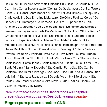
SÃO CRISTOVÃO PLANO DE SAÚDE EMPRESARIAL
BIOVIDA PLANO DE SAÚDE INDIVIDUAL
Da Saúde / C. Médico Adventista Unidade Sul / Casa De Saúde N.S. Do
Caminho / Cema Especializado / Central De Guaianazes / Central Towers
SÃO MIGUEL PLANO DE SAÚDE EMPRESARIAL
BLUE MED PLANO DE SAÚDE INDIVIDUAL
(Saha) / Cl Infantil Santa Isabella / Cruz Azul / Das Clinicas / Fmusp / Day
Clinic Audio In / Day Ermelino Matarazzo / De Olhos Paulista Cerpo / Do
SISTEMAS PLANO DE SAÚDE EMPRESARIAL
CLASSES PLANO DE SAÚDE INDIVIDUAL
Câncer / A.C Camargo / Do Coração / Do Rim E Hipertensão / Dom
Antonio De Alvarenga / Dos Defeitos Da Face / Edmundo Vasconcelos /
SOMPO PLANO DE SAÚDE EMPRESARIAL
CUIDAR ME PLANO DE SAÚDE INDIVIDUAL
Femme / Fundação Faculdade De Medicina / Global Fisio Clínica De Fis /
Graacc / Ibcc / Igesp / Imuvi / Incor São Paulo / Infantil Sabará / Inglês /
SULAMERICA PLANO DE SAÚDE EMPRESARIAL
CRUZ AZUL PLANO DE SAÚDE INDIVIDUAL
Itamaraty / Lapa Ass. Médica / Master Clin / Maternidade Do Brás /
Metropolitano Lapa / Metropolitano Butantã / Montemagno / Nipo Brasileiro
TOTAL MEDCARE PLANO DE SAÚDE EMPRESARIAL
GARANTIA GS PLANO INDIVIDUAL
/ Nove De Julho / Nucleo / Oswaldo Cruz / Paranaguá / Plena Saúde /
Previna / Pompéia / Portinari / Presidente / Pró Matre Paulista / Ruben
TRASMONTANO PLANO DE SAÚDE EMPRESARIAL
GNDI PLANO DE SAÚDE INDIVIDUAL
Berta / Samaritano / San Paolo / Santa Clara / Santa Cruz / Santa Isabel /
Santa Isabel / Santa Joana / Santa Marcelina / Santa Paula / Santa Rita /
UNIHOSP PLANO DE SAÚDE EMPRESARIAL
INTERCLINICAS PLANO DE SAÚDE INDIVIDUAL
Santa Virgínia / Santo Expedito / São Camilo Pompéia / São Camilo
Santana / São Camilo Ipiranga / São José / São Luiz Anália Franco / São
UNIMED CENTRAL PLANO DE SAÚDE EMPRESARIAL
KIPP PLANO DE SAÚDE INDIVIDUAL
Luiz Itaim / São Luiz Jabaquara / São Luiz Morumbi / São Miguel / São
Paulo / São Rafael / Sepaco / Serra Mayor / Sírio Libanês / Spdm / Sta.
UNIMED GUARULHOS PLANO DE SAÚDE EMPRESARIAL
MEDICAL HEALTH PLANO DE SAÚDE INDIVIDUAL
Catarina / Vidas / Villa Lobos.
ÚNICA PLANO DE SAÚDE EMPRESARIAL
MED TOUR PLANO DE SAÚDE INDIVIDUAL
Para informações de clinicas, laboratórios ou hospitais
credenciados em outras regiões Solicite uma
cotação
PLENA PLANO DE SAÚDE INDIVIDUAL
Regras para plano de saúde GNDI