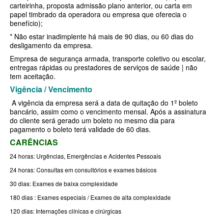
carteirinha, proposta admissão plano anterior, ou carta em
papel timbrado da operadora ou empresa que oferecia o
BIOVIDA PLANO DE SAÚDE FAMILIAR
benefício);
* Não estar inadimplente há mais de 90 dias, ou 60 dias do
CRUZ AZUL PLANO DE SAÚDE FAMILIAR
desligamento da empresa.
CUIDAR ME PLANO DE SAÚDE FAMILIAR
Empresa de segurança armada, transporte coletivo ou escolar,
entregas rápidas ou prestadores de serviços de saúde | não
GNDI PLANO DE SAÚDE FAMILIAR
tem aceitação.
Vigência / Vencimento
GARANTIA GS PLANO DE SAÚDE FAMILIAR
A vigência da empresa será a data de quitação do 1º boleto
INTERCLINICAS PLANO DE SAÚDE FAMILIAR
bancário, assim como o vencimento mensal. Após a assinatura
do cliente será gerado um boleto no mesmo dia para
KIPP PLANO DE SAÚDE FAMILIAR
pagamento o boleto terá validade de 60 dias.
CARÊNCIAS
MED TOUR PLANO DE SAÚDE FAMILIAR
24 horas: Urgências, Emergências e Acidentes Pessoais
MEDICAL HEALTH PLANO DE SAÚDE FAMILIAR
24 horas: Consultas em consultórios e exames básicos
PLENA PLANO DE SAÚDE FAMILIAR
30 dias: Exames de baixa complexidade
180 dias : Exames especiais / Exames de alta complexidade
QSAUDE PLANO DE SAÚDE FAMILIAR
120 dias: Internações clínicas e cirúrgicas
SANTA HELENA PLANO DE SAÚDE FAMILIAR