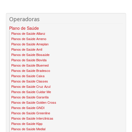
SANTA HELENA PLANO DE SAÚDE INFANTIL
Operadoras
SÃO CRISTOVÃO PLANO DE SAÚDE INFANTIL
Plano de Saúde
SÃO MIGUEL PLANO DE SAÚDE INFANTIL
Planos de Saúde Allianz
Planos de Saúde Ameno
STA CASA MAUÁ PLANO DE SAÚDE INFANTIL
Planos de Saúde Ameplan
Planos de Saúde Amil
TOTAL MEDCARE PLANO DE SAÚDE INFANTIL
Planos de Saúde Biosaúde
Planos de Saúde Biovida
TRASMONTANO PLANO DE SAÚDE INFANTIL
Planos de Saúde Bluemed
Planos de Saúde Bradesco
ÚNICA PLANO DE SAÚDE INFANTIL
Planos de Saúde Caixa
Planos de Saúde Classes
UNIHOSP PLANO DE SAÚDE INFANTIL
Planos de Saúde Cruz Azul
Planos de Saúde Cuidar Me
PLANO DE SAÚDE SÊNIOR
Planos de Saúde Garantia
Planos de Saúde Golden Cross
AMEPLAN PLANO DE SAÚDE SÊNIOR
Planos de Saúde GNDI
Planos de Saúde Greenline
BIO SAÚDE PLANO DE SAÚDE SÊNIOR
Planos de Saúde Interclinicas
Planos de Saúde Kipp
BIOVIDA PLANO DE SAÚDE SÊNIOR
Planos de Saúde Medial