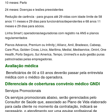
10 meses: Parto
SANTARIS PLANO DE SAÚDE FAMILIAR
24 meses: Doenças e lesões preexistentes
Redução de carência - para grupos até 29 vidas com idade limite de 58
SÃO CRISTOVÃO PLANO DE SAÚDE FAMILIAR
anos 11 meses e 29 dias para funcionários/dependentes e 68 anos 11
meses e 29 dias para sócios.
SÃO MIGUEL PLANO DE SAÚDE FAMILIAR
Linha Smart | operadoras/seguradoras com registro na ANS e planos
STA CASA MAUÁ PLANO DE SAÚDE FAMILIAR
regulamentados
Planos Advance, Premium ou Infinity | Allianz, Amil, Bradesco, Cabesp,
TOTAL MEDCARE PLANO DE SAÚDE FAMILIAR
Care Plus, Golden Cross, Lincx, Maritima, Medial, Mediservice, Omint, One
Health, Porto Seguro, Sul America, Tempo, Unimed's e auto-gestão puras
TRASMONTANO PLANO DE SAÚDE FAMILIAR
patrocinadas pelas empregadoras.
ÚNICA PLANO DE SAÚDE FAMILIAR
Avaliação médica
Beneficiários de 00 a 03 anos deverão passar pela entrevista
UNIHOSP PLANO DE SAÚDE FAMILIAR
médica com o médico da operadora.
UNIMED GUARULHOS PLANO DE SAÚDE FAMILIAR
Diferenciais de coberturas convênio médico GNDI
Serviços Promocionais
CLASSES PLANO DE SAÚDE FAMILIAR
Os serviços promocionais abaixo, serão gerenciados pelo
PLANO DE SAÚDE INFANTIL
Consultor de Saúde que, associado ao Plano de Vida elaborado
para cada cliente no momento da contratação, indicará se
AMIL PLANO DE SAÚDE INFANTIL
necessário, o atendimento por uma equipe profissional de