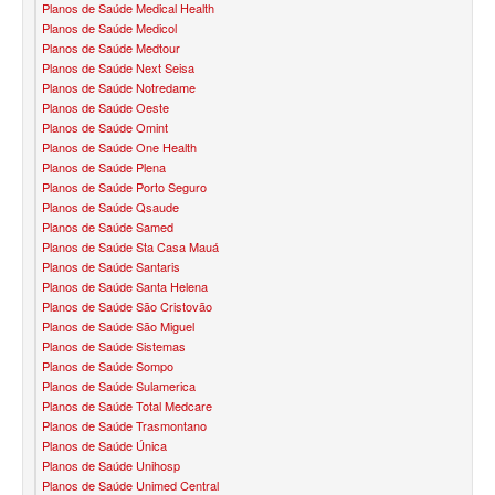
Planos de Saúde Medical Health
BLUE MED PLANO DE SAÚDE SÊNIOR
Planos de Saúde Medicol
Planos de Saúde Medtour
CUIDAR ME PLANO DE SAÚDE SÊNIOR
Planos de Saúde Next Seisa
Planos de Saúde Notredame
GNDI PLANO DE SAÚDE SÊNIOR
Planos de Saúde Oeste
Planos de Saúde Omint
GARANTIA GS PLANO DE SAÚDE SÊNIOR
Planos de Saúde One Health
Planos de Saúde Plena
Planos de Saúde Porto Seguro
GREENLINE PLANO DE SAÚDE SÊNIOR
Planos de Saúde Qsaude
Planos de Saúde Samed
KIPP PLANO DE SAÚDE SÊNIOR
Planos de Saúde Sta Casa Mauá
Planos de Saúde Santaris
MEDSENIORPLANO DE SAÚDE SÊNIOR
Planos de Saúde Santa Helena
Planos de Saúde São Cristovão
QSAÚDE PLANO DE SAÚDE SÊNIOR
Planos de Saúde São Miguel
Planos de Saúde Sistemas
SANTA HELENA PLANO DE SAÚDE SÊNIOR
Planos de Saúde Sompo
Planos de Saúde Sulamerica
SÃO CRISTOVÃO PLANO DE SAÚDE SÊNIOR
Planos de Saúde Total Medcare
Planos de Saúde Trasmontano
TOTAL MEDCARE PLANO DE SAÚDE SÊNIOR
Planos de Saúde Única
Planos de Saúde Unihosp
TRANSMONTANO PLANO DE SAÚDE SÊNIOR
Planos de Saúde Unimed Central