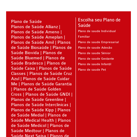
PLANO DE SAÚDE CLASSES AACL
PLANO DE SAÚDE CUIDAR ME
Escolha seu Plano de
Plano de Saúde
Saúde
Planos de Saúde Allianz
PLANO DE SAÚDE DIX
Planos de Saúde Ameno
Plano de saude Individual
Planos de Saúde Ameplan
Familiar
PLANO DE SAÚDE GARANTIA GS SAÚDE
Planos de Saúde Amil
Planos
Plano de saude Empresarial
de Saúde Biosaúde
Planos de
Plano de saude Adesão
PLANO DE SAÚDE GARANTIA ADVENTISTA
Saúde Biovida
Planos de
Plano de saude Sênior
Saúde Bluemed
Planos de
Plano de saude Gestante
PLANO DE SAÚDE GOLDEN CARE
Saúde Bradesco
Planos de
Plano de saude Infantil
Saúde Caixa
Planos de Saúde
Plano de saude Pet
PLANO DE SAÚDE GOLDEN CROSS
Classes
Planos de Saúde Cruz
Azul
Planos de Saúde Cuidar
PLANO DE SAÚDE GNDI
Me
Planos de Saúde Garantia
Planos de Saúde Golden
Cross
Planos de Saúde GNDI
PLANO DE SAÚDE KIPP
Planos de Saúde Greenline
Planos de Saúde Interclinicas
PLANO DE SAÚDE INTERMÉDICA
Planos de Saúde Kipp
Planos
de Saúde Medial
Planos de
PLANO DE SAÚDE GREENLINE
Saúde Medical Health
Planos
de Saúde Medicol
Planos de
PLANO DE SAÚDE LINCX
Saúde Medtour
Planos de
Saúde Next Seisa
Planos de