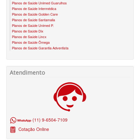
Planos de Saúde Unimed Guarulhos
ÚNICA PLANO DE SAÚDE SÊNIOR
Planos de Saúde Intermédica
Planos de Saúde Golden Care
UNIHOSP PLANO DE SAÚDE SÊNIOR
Planos de Saúde Santamalia
Planos de Saúde Unimed P.
OPERADORAS
Planos de Saúde Dix
Planos de Saúde Lincx
PLANO DE SAÚDE ALLIANZ
Planos de Saúde Ômega
Planos de Saúde Garantia Adventista
PLANO DE SAÚDE AMEPLAN
PLANO DE SAÚDE AMENO
Atendimento
PLANO DE SAÚDE AMIL
PLANO DE SAÚDE BIOSAÚDE
PLANO DE SAÚDE BIOVIDA
PLANO DE SAÚDE BLUEMED
(11) 9-6504-7109
PLANO DE SAÚDE BRADESCO
Cotação Online
PLANO DE SAÚDE CAIXA