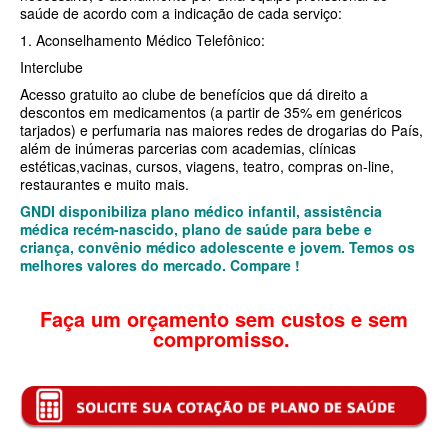
saúde de acordo com a indicação de cada serviço:
BIO SAÚDE PLANO DE SAÚDE INFANTIL
1. Aconselhamento Médico Telefônico:
Interclube
BIOVIDA PLANO DE SAÚDE INFANTIL
Acesso gratuito ao clube de benefícios que dá direito a
BLUE MED PLANO DE SAÚDE INFANTIL
descontos em medicamentos (a partir de 35% em genéricos
tarjados) e perfumaria nas maiores redes de drogarias do País,
CLASSES PLANO DE SAÚDE INFANTIL
além de inúmeras parcerias com academias, clínicas
estéticas,vacinas, cursos, viagens, teatro, compras on-line,
CUIDAR ME PLANO DE SAÚDE INFANTIL
restaurantes e muito mais.
GNDI disponibiliza plano médico infantil, assistência
GARANTIA GS PLANO DE SAÚDE INFANTIL
médica recém-nascido, plano de saúde para bebe e
criança, convênio médico adolescente e jovem. Temos os
GNDI PLANO DE SAÚDE INFANTIL
melhores valores do mercado. Compare !
KIPP PLANO DE SAÚDE INFANTIL
Faça um orçamento sem custos e sem
MEDICAL HEALTH PLANO DE SAÚDE INFANTIL
compromisso.
MED TOUR PLANO DE SAÚDE INFANTIL
PLENA PLANO DE SAÚDE INFANTIL
QSAUDE PLANO DE SAÚDE INFANTIL