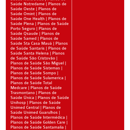
PLANO DE SAÚDE STA CASA MAUÁ
Saúde Notredame
Planos de
Saúde Oeste
Planos de
PLANO DE SAÚDE MEDIAL
Saúde Omint
Planos de
Saúde One Health
Planos de
Saúde Plena
Planos de Saúde
PLANO DE SAÚDE MEDICAL HEALTH
Porto Seguro
Planos de
Saúde Qsaude
Planos de
PLANO DE SAÚDE MEDICOL
Saúde Samed
Planos de
Saúde Sta Casa Mauá
Planos
PLANO DE SAÚDE MED TOUR
de Saúde Santaris
Planos de
Saúde Santa Helena
Planos
PLANO DE SAÚDE NEXT SEISA
de Saúde São Cristovão
Planos de Saúde São Miguel
PLANO DE SAÚDE ADESÃO
PLANO DE SAÚDE NOTREDAME
Planos de Saúde Sistemas
Planos de Saúde Sompo
Planos de Saúde Sulamerica
PLANO DE SAÚDE OESTE AMR
AMEPLAN PLANO DE SAÚDE ADESÃO
Planos de Saúde Total
Medcare
Planos de Saúde
PLANO DE SAÚDE ÔMEGA
AMIL PLANO DE SAÚDE ADESÃO
Trasmontano
Planos de
Saúde Única
Planos de Saúde
PLANO DE SAÚDE OMINT
AMIL FÁCIL PLANO DE SAÚDE ADESÃO
Unihosp
Planos de Saúde
Unimed Central
Planos de
PLANO DE SAÚDE ONE HEALTH
BIO SAÚDE PLANO DE SAÚDE ADESÃO
Saúde Unimed Guarulhos
Planos de Saúde Intermédica
PLANO DE SAÚDE PLENA
BIOVIDA PLANO DE SAÚDE ADESÃO
Planos de Saúde Golden Care
Planos de Saúde Santamalia