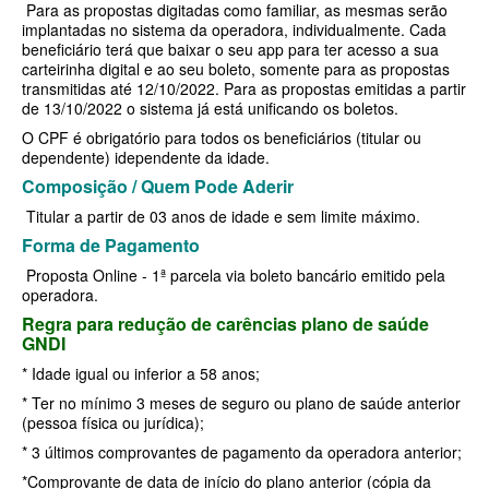
QSAUDE PLANO DE SAÚDE INDIVIDUAL
Para as propostas digitadas como familiar, as mesmas serão
implantadas no sistema da operadora, individualmente. Cada
SANTA HELENA PLANO DE SAÚDE INDIVIDUAL
beneficiário terá que baixar o seu app para ter acesso a sua
carteirinha digital e ao seu boleto, somente para as propostas
SANTARIS PLANO DE SAÚDE INDIVIDUAL
transmitidas até 12/10/2022. Para as propostas emitidas a partir
de 13/10/2022 o sistema já está unificando os boletos.
SÃO CRISTOVÃO PLANO DE SAÚDE INDIVIDUAL
O CPF é obrigatório para todos os beneficiários (titular ou
dependente) idependente da idade.
SÃO MIGUEL PLANO DE SAÚDE INDIVIDUAL
Composição / Quem Pode Aderir
STA CASA MAUÁ PLANO DE SAÚDE INDIVIDUAL
Titular a partir de 03 anos de idade e sem limite máximo.
Forma de Pagamento
TOTAL MEDCARE PLANO DE SAÚDE INDIVIDUAL
Proposta Online - 1ª parcela via boleto bancário emitido pela
TRASMONTANO PLANO DE SAÚDE INDIVIDUAL
operadora.
Regra para redução de carências plano de saúde
ÚNICA PLANO DE SAÚDE INDIVIDUAL
GNDI
UNIHOSP PLANO DE SAÚDE INDIVIDUAL
* Idade igual ou inferior a 58 anos;
* Ter no mínimo 3 meses de seguro ou plano de saúde anterior
UNIMED GUARULHOS PLANO DE SAÚDE INDIVIDUAL
(pessoa física ou jurídica);
PLANO DE SAÚDE FAMILIAR
* 3 últimos comprovantes de pagamento da operadora anterior;
*Comprovante de data de início do plano anterior (cópia da
BLUE MED PLANO DE SAÚDE FAMILIAR