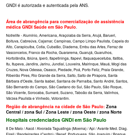
MEDICAL HEALTH PLANO DE SAÚDE EMPRESARIAL
GNDI é autorizada e autenticada pela ANS.
MED TOUR PLANO DE SAÚDE EMPRESARIAL
Área de abrangência para comercialização de assistência
NEXT SEISA PLANO DE SAÚDE EMPRESARIAL
médica GNDI Saúde em São Paulo
.
Notrelife - Alumínio, Americana, Araçoiaba da Serra, Arujá, Barueri,
NOTREDAME PLANO DE SAÚDE EMPRESARIAL
Boituva, Cabreúva, Cajamar, Campinas, Campo Limpo Paulista, Capela do
Alto, Carapicuíba, Cotia, Cubatão, Diadema, Embu das Artes, Ferraz de
OMINT PLANO DE SAÚDE EMPRESARIAL
Vasconcelos, Franco da Rocha, Guararema, Guarujá, Guarulhos,
Hortolândia, Ibiúna, Iperó, Itapetininga,
Itapevi, Itaquaquecetuba, Itatiba,
ONE HEALTH PLANO DE SAÚDE EMPRESARIAL
Itu, Itupeva, Jandira, Jarinu, Jundiaí, Louveira, Mairinque, Mauá, Mogi das
Cruzes, Nova Odessa, Osasco, Piedade, Poá, Porto
Feliz, Praia Grande,
PLENA PLANO DE SAÚDE EMPRESARIAL
Ribeirão Pires, Rio Grande da Serra, Salto, Salto de Pirapora, Santa
Bárbara d'Oeste, Santa Isabel, Santana de Parnaíba, Santo André, Santos,
PORTO SEGURO PLANO DE SAÚDE EMPRESARIAL
São Bernardo do Campo, São Caetano do Sul, São Paulo, São Roque,
São Vicente, Sorocaba, Sumaré, Suzano, Taboão da Serra, Valinhos,
SAMED PLANO DE SAÚDE EMPRESARIAL
Várzea Paulista e Vinhedo, Votorantim.
SANTA CASA DE MAUÁ PLANO DE SAÚDE EMPRESARIAL
Região de abrangência na cidade de São Paulo:
Zona
Central / zona Sul / Zona Leste / zona Oeste / zona Norte
PLANO DE SAÚDE INDIVIDUAL
SANTARIS PLANO DE SAÚDE EMPRESARIAL
Hospitais credenciados GNDI em São Paulo
SANTA HELENA PLANO DE SAÚDE EMPRESARIAL
BIO SAÚDE PLANO DE SAÚDE INDIVIDUAL
8 De Maio / Aacd / Alvorada Taguatinga (Moema) / Api / Avante Med. Diag.
Eireli / Bandeirantes (Centro) / Benef. Portuguesa São Joaquim / Bosque