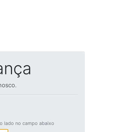
ança
nosco.
ao lado no campo abaixo