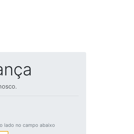
ança
nosco.
ao lado no campo abaixo