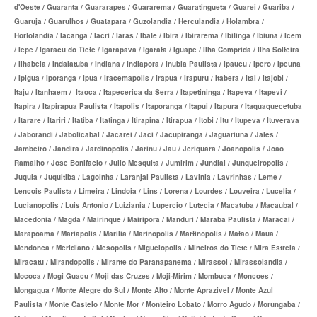
QSAUDE PLANO DE SAÚDE INDIVIDUAL
d'Oeste / Guaranta / Guararapes / Guararema / Guaratingueta / Guarei / Guariba /
Guaruja / Guarulhos / Guatapara / Guzolandia / Herculandia / Holambra /
SANTA HELENA PLANO DE SAÚDE INDIVIDUAL
Hortolandia / Iacanga / Iacri / Iaras / Ibate / Ibira / Ibirarema / Ibitinga / Ibiuna / Icem
/ Iepe / Igaracu do Tiete / Igarapava / Igarata / Iguape / Ilha Comprida / Ilha Solteira
SANTARIS PLANO DE SAÚDE INDIVIDUAL
/ Ilhabela / Indaiatuba / Indiana / Indiapora / Inubia Paulista / Ipaucu / Ipero / Ipeuna
/ Ipigua / Iporanga / Ipua / Iracemapolis / Irapua / Irapuru / Itabera / Itai / Itajobi /
SÃO CRISTOVÃO PLANO DE SAÚDE INDIVIDUAL
Itaju / Itanhaem / Itaoca / Itapecerica da Serra / Itapetininga / Itapeva / Itapevi /
Itapira / Itapirapua Paulista / Itapolis / Itaporanga / Itapui / Itapura / Itaquaquecetuba
SÃO MIGUEL PLANO DE SAÚDE INDIVIDUAL
/ Itarare / Itariri / Itatiba / Itatinga / Itirapina / Itirapua / Itobi / Itu / Itupeva / Ituverava
STA CASA MAUÁ PLANO DE SAÚDE INDIVIDUAL
/ Jaborandi / Jaboticabal / Jacarei / Jaci / Jacupiranga / Jaguariuna / Jales /
Jambeiro / Jandira / Jardinopolis / Jarinu / Jau / Jeriquara / Joanopolis / Joao
TOTAL MEDCARE PLANO DE SAÚDE INDIVIDUAL
Ramalho / Jose Bonifacio / Julio Mesquita / Jumirim / Jundiai / Junqueiropolis /
Juquia / Juquitiba / Lagoinha / Laranjal Paulista / Lavinia / Lavrinhas / Leme /
TRASMONTANO PLANO DE SAÚDE INDIVIDUAL
Lencois Paulista / Limeira / Lindoia / Lins / Lorena / Lourdes / Louveira / Lucelia /
Lucianopolis / Luis Antonio / Luiziania / Lupercio / Lutecia / Macatuba / Macaubal /
ÚNICA PLANO DE SAÚDE INDIVIDUAL
Macedonia / Magda / Mairinque / Mairipora / Manduri / Maraba Paulista / Maracai /
Marapoama / Mariapolis / Marilia / Marinopolis / Martinopolis / Matao / Maua /
UNIHOSP PLANO DE SAÚDE INDIVIDUAL
Mendonca / Meridiano / Mesopolis / Miguelopolis / Mineiros do Tiete / Mira Estrela /
Miracatu / Mirandopolis / Mirante do Paranapanema / Mirassol / Mirassolandia /
UNIMED GUARULHOS PLANO DE SAÚDE INDIVIDUAL
Mococa / Mogi Guacu / Moji das Cruzes / Moji-Mirim / Mombuca / Moncoes /
PLANO DE SAÚDE FAMILIAR
Mongagua / Monte Alegre do Sul / Monte Alto / Monte Aprazivel / Monte Azul
Paulista / Monte Castelo / Monte Mor / Monteiro Lobato / Morro Agudo / Morungaba /
BLUE MED PLANO DE SAÚDE FAMILIAR