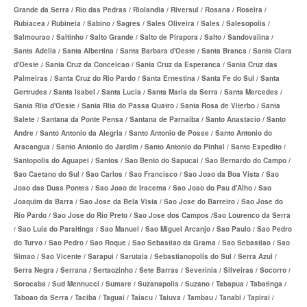
Grande da Serra / Rio das Pedras / Riolandia / Riversul / Rosana / Roseira /
SANTARIS PLANO DE SAÚDE FAMILIAR
Rubiacea / Rubineia / Sabino / Sagres / Sales Oliveira / Sales / Salesopolis /
Salmourao / Saltinho / Salto Grande / Salto de Pirapora / Salto / Sandovalina /
SÃO CRISTOVÃO PLANO DE SAÚDE FAMILIAR
Santa Adelia / Santa Albertina / Santa Barbara d'Oeste / Santa Branca / Santa Clara
d'Oeste / Santa Cruz da Conceicao / Santa Cruz da Esperanca / Santa Cruz das
SÃO MIGUEL PLANO DE SAÚDE FAMILIAR
Palmeiras / Santa Cruz do Rio Pardo / Santa Ernestina / Santa Fe do Sul / Santa
Gertrudes / Santa Isabel / Santa Lucia / Santa Maria da Serra / Santa Mercedes /
STA CASA MAUÁ PLANO DE SAÚDE FAMILIAR
Santa Rita d'Oeste / Santa Rita do Passa Quatro / Santa Rosa de Viterbo / Santa
Salete / Santana da Ponte Pensa / Santana de Parnaiba / Santo Anastacio / Santo
TOTAL MEDCARE PLANO DE SAÚDE FAMILIAR
Andre / Santo Antonio da Alegria / Santo Antonio de Posse / Santo Antonio do
Aracangua / Santo Antonio do Jardim / Santo Antonio do Pinhal / Santo Expedito /
TRASMONTANO PLANO DE SAÚDE FAMILIAR
Santopolis do Aguapei / Santos / Sao Bento do Sapucai / Sao Bernardo do Campo /
Sao Caetano do Sul / Sao Carlos / Sao Francisco / Sao Joao da Boa Vista / Sao
ÚNICA PLANO DE SAÚDE FAMILIAR
Joao das Duas Pontes / Sao Joao de Iracema / Sao Joao do Pau d'Alho / Sao
UNIHOSP PLANO DE SAÚDE FAMILIAR
Joaquim da Barra / Sao Jose da Bela Vista / Sao Jose do Barreiro / Sao Jose do
Rio Pardo / Sao Jose do Rio Preto / Sao Jose dos Campos /Sao Lourenco da Serra
UNIMED GUARULHOS PLANO DE SAÚDE FAMILIAR
/ Sao Luis do Paraitinga / Sao Manuel / Sao Miguel Arcanjo / Sao Paulo / Sao Pedro
do Turvo / Sao Pedro / Sao Roque / Sao Sebastiao da Grama / Sao Sebastiao / Sao
CLASSES PLANO DE SAÚDE FAMILIAR
Simao / Sao Vicente / Sarapui / Sarutaia / Sebastianopolis do Sul / Serra Azul /
Serra Negra / Serrana / Sertaozinho / Sete Barras / Severinia / Silveiras / Socorro /
PLANO DE SAÚDE INFANTIL
Sorocaba / Sud Mennucci / Sumare / Suzanapolis / Suzano / Tabapua / Tabatinga /
Taboao da Serra / Taciba / Taguai / Taiacu / Taiuva / Tambau / Tanabi / Tapirai /
AMIL PLANO DE SAÚDE INFANTIL