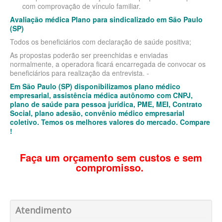
PLANO DE SAÚDE PORTO SEGURO
BLUE MED PLANO DE SAÚDE ADESÃO
com comprovação de vínculo familiar.
Avaliação médica Plano para sindicalizado em São Paulo
PLANO DE SAÚDE QSAÚDE
BRADESCO PLANO DE SAÚDE ADESÃO
(SP)
PLANO DE SAÚDE PREVENT
CLASSES PLANO DE SAÚDE ADESÃO
Todos os beneficiários com declaração de saúde positiva;
As propostas poderão ser preenchidas e enviadas
PLANO DE SAÚDE SÃO CRISTÓVÃO
CRUZ AZUL PLANO DE SAÚDE ADESÃO
normalmente, a operadora ficará encarregada de convocar os
beneficiários para realização da entrevista. -
PLANO DE SAÚDE SÃO MIGUEL
CUIDAR ME PLANO DE SAÚDE ADESÃO
Em São Paulo (SP) disponibilizamos plano médico
empresarial, assistência médica autônomo com CNPJ,
PLANO DE SAÚDE SANTA HELENA
GARANTIA GS PLANO DE SAÚDE ADESÃO
plano de saúde para pessoa jurídica, PME, MEI, Contrato
Social, plano adesão, convênio médico empresarial
PLANO DE SAÚDE SANTAMALIA
GOLDEN CROSS PLANO DE SAÚDE ADESÃO
coletivo. Temos os melhores valores do mercado. Compare
!
PLANO DE SAÚDE SOMPO
GNDI PLANO DE SAÚDE ADESÃO
PLANO DE SAÚDE SULAMERICA
INTERCLINICAS PLANO DE SAÚDE ADESÃO
Faça um orçamento sem custos e sem
compromisso.
PLANO DE SAÚDE TRANSMONTANO
MEDIAL PLANO DE SAÚDE ADESÃO
PLANO DE SAÚDE UNIHOSP
MEDICAL HEALTH PLANO DE SAÚDE ADESÃO
PLANO DE SAÚDE SISTEMAS
ONE HEALTH PLANO DE SAÚDE ADESÃO
Atendimento
PLANO DE SAÚDE SAMED