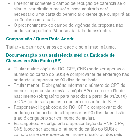
Preencher somente o campo de redução de carência se o
PLANO DE SAÚDE STA CASA MAUÁ
cliente tiver direito a redução, caso contrário será
necessário uma carta do beneficiário ciente que cumprirá as
PLANO DE SAÚDE MEDIAL
carências contratuais.
O preenchimento do campo de vigência da proposta não
PLANO DE SAÚDE MEDICAL HEALTH
pode ser superior a 24 horas da data de assinatura
PLANO DE SAÚDE MEDICOL
Composição / Quem Pode Aderir
Titular - a partir de 0 anos de idade e sem limite máximo.
PLANO DE SAÚDE MED TOUR
Documentação para assistência médica Entidade de
PLANO DE SAÚDE NEXT SEISA
Classes em São Paulo (SP)
Titular maior: cópia do RG, CPF, CNS (pode ser apenas o
PLANO DE SAÚDE ADESÃO
PLANO DE SAÚDE NOTREDAME
número do cartão do SUS) e comprovante de endereço não
podendo ultrapassar os 90 dias da emissão
PLANO DE SAÚDE OESTE AMR
AMEPLAN PLANO DE SAÚDE ADESÃO
Titular menor: É obrigatório informar o número do CPF do
menor na proposta e enviar a cópia RG ou da certidão de
PLANO DE SAÚDE ÔMEGA
AMIL PLANO DE SAÚDE ADESÃO
nascimento (obrigatório para nascidos a partir de 01/2010)
e CNS (pode ser apenas o número do cartão do SUS).
PLANO DE SAÚDE OMINT
AMIL FÁCIL PLANO DE SAÚDE ADESÃO
Responsável legal: cópia do RG, CPF e comprovante de
endereço não podendo ultrapassar os 90 dias da emissão
PLANO DE SAÚDE ONE HEALTH
BIO SAÚDE PLANO DE SAÚDE ADESÃO
(não é obrigatório ser em nome do titular).
Estrangeiros: É obrigatória a apresentação do RNE, CPF,
PLANO DE SAÚDE PLENA
BIOVIDA PLANO DE SAÚDE ADESÃO
CNS (pode ser apenas o número do cartão do SUS) e
comprovante de endereço em nome próprio ou dos pais