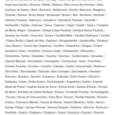
SÃO CRISTOVÃO PLANO DE SAÚDE EMPRESARIAL
BIOVIDA PLANO DE SAÚDE INDIVIDUAL
Esperanca do Sul / Bocaina / Bofete / Boituva / Bom Jesus dos Perdoes / Bom
Sucesso de Itarare / Bora / Boraceia / Borborema / Borebi / Botucatu / Braganca
SÃO MIGUEL PLANO DE SAÚDE EMPRESARIAL
BLUE MED PLANO DE SAÚDE INDIVIDUAL
Paulista / Brauna / Brejo Alegre / Brodosqui / Brotas / Buri / Buritama / Buritizal /
Cabralia Paulista / Cabreuva / Cacapava / Cachoeira Paulista / Caconde /
SISTEMAS PLANO DE SAÚDE EMPRESARIAL
CLASSES PLANO DE SAÚDE INDIVIDUAL
Cafelandia / Caiabu / Caieiras / Caiua / Cajamar / Cajati / Cajobi / Cajuru / Campina
SOMPO PLANO DE SAÚDE EMPRESARIAL
do Monte Alegre / Campinas / Campo Limpo Paulista / Campos Novos Paulista /
CUIDAR ME PLANO DE SAÚDE INDIVIDUAL
Campos do Jordao / Cananeia / Canas / Candido Mota / Candido Rodrigues / Canitar
SULAMERICA PLANO DE SAÚDE EMPRESARIAL
CRUZ AZUL PLANO DE SAÚDE INDIVIDUAL
/ Capao Bonito / Capela do Alto / Capivari / Caraguatatuba / Carapicuiba / Cardoso /
Casa Branca / Cassia dos Coqueiros / Castilho / Catanduva / Catigua / Cedral /
TOTAL MEDCARE PLANO DE SAÚDE EMPRESARIAL
GARANTIA GS PLANO INDIVIDUAL
Cerqueira Cesar / Cerquilho / Cesario Lange / Charqueada / Chavantes /
Clementina / Colina / Colombia / Conchal / Conchas / Cordeiropolis / Coroados /
TRASMONTANO PLANO DE SAÚDE EMPRESARIAL
GNDI PLANO DE SAÚDE INDIVIDUAL
Coronel Macedo / Corumbatai / Cosmopolis / Cosmorama / Cotia / Cravinhos /
Cristais Paulista / Cruzalia / Cruzeiro / Cubatao / Cunha / Descalvado / Diadema /
UNIHOSP PLANO DE SAÚDE EMPRESARIAL
INTERCLINICAS PLANO DE SAÚDE INDIVIDUAL
Dirce Reis / Divinolandia / Dobrada / Dois Corregos / Dolcinopolis / Dourado /
Dracena / Duartina / Dumont / Echapora / Eldorado / Elias Fausto / Elisiario /
UNIMED CENTRAL PLANO DE SAÚDE EMPRESARIAL
KIPP PLANO DE SAÚDE INDIVIDUAL
Embauba / Embu / Embu-Guacu / Emilianopolis / Engenheiro Coelho / Espirito
Santo do Pinhal / Espirito Santo do Turvo / Estiva Gerbi / Estrela d'Oeste / Estrela
UNIMED GUARULHOS PLANO DE SAÚDE EMPRESARIAL
MEDICAL HEALTH PLANO DE SAÚDE INDIVIDUAL
do Norte / Euclides da Cunha Paulista / Fartura / Fernando Prestes / Fernandopolis
ÚNICA PLANO DE SAÚDE EMPRESARIAL
MED TOUR PLANO DE SAÚDE INDIVIDUAL
/ Fernao / Ferraz de Vasconcelos / Flora Rica / Floreal / Florida Paulista / Florinia /
Franca / Francisco Morato / Franco da Rocha / Gabriel Monteiro / Galia / Garca /
PLENA PLANO DE SAÚDE INDIVIDUAL
Gastao Vidigal / Gaviao Peixoto / General Salgado / Getulina / Glicerio / Guaicara /
Guaimbe / Guaira / Guapiacu / Guapiara / Guara / Guaracai / Guaraci / Guarani