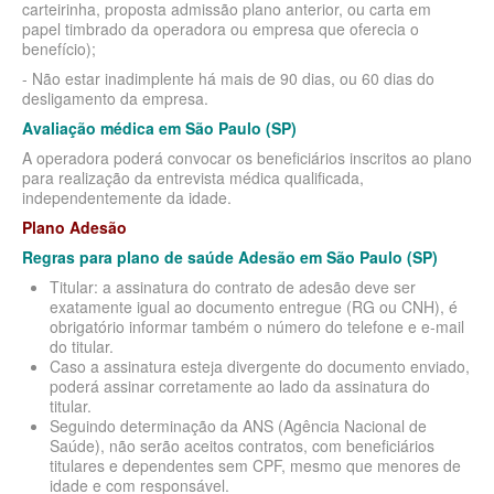
carteirinha, proposta admissão plano anterior, ou carta em
PLANO DE SAÚDE CLASSES AACL
papel timbrado da operadora ou empresa que oferecia o
benefício);
PLANO DE SAÚDE CUIDAR ME
- Não estar inadimplente há mais de 90 dias, ou 60 dias do
desligamento da empresa.
PLANO DE SAÚDE DIX
Avaliação médica em São Paulo (SP)
PLANO DE SAÚDE GARANTIA GS SAÚDE
A operadora poderá convocar os beneficiários inscritos ao plano
para realização da entrevista médica qualificada,
PLANO DE SAÚDE GARANTIA ADVENTISTA
independentemente da idade.
PLANO DE SAÚDE GOLDEN CARE
Plano Adesão
Regras para plano de saúde Adesão em São Paulo (SP)
PLANO DE SAÚDE GOLDEN CROSS
Titular: a assinatura do contrato de adesão deve ser
PLANO DE SAÚDE GNDI
exatamente igual ao documento entregue (RG ou CNH), é
obrigatório informar também o número do telefone e e-mail
PLANO DE SAÚDE KIPP
do titular.
Caso a assinatura esteja divergente do documento enviado,
PLANO DE SAÚDE INTERMÉDICA
poderá assinar corretamente ao lado da assinatura do
titular.
PLANO DE SAÚDE GREENLINE
Seguindo determinação da ANS (Agência Nacional de
Saúde), não serão aceitos contratos, com beneficiários
titulares e dependentes sem CPF, mesmo que menores de
PLANO DE SAÚDE LINCX
idade e com responsável.