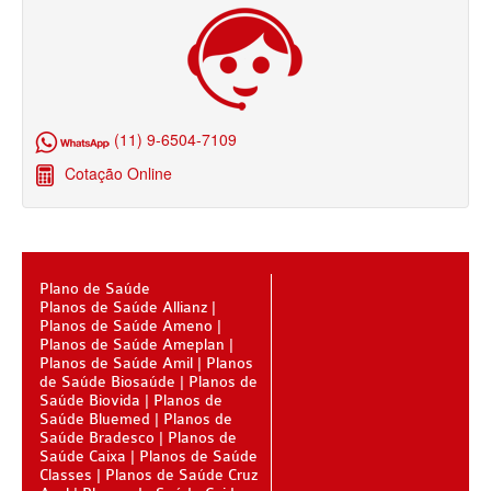
PLENA PLANO DE SAÚDE ADESÃO
PLANO DE SAÚDE UNIMED
SANTARIS PLANO DE SAÚDE ADESÃO
PLANO DE SAÚDE UNIMED GUARULHOS
SANTA HELENA PLANO DE SAÚDE ADESÃO
PLANO DE SAÚDE AMENO
SÃO CRISTÓVÃO PLANO DE SAÚDE ADESÃO
(11) 9-6504-7109
SULAMERICA PLANO DE SAÚDE ADESÃO
Cotação Online
TOTAL MEDCARE PLANO DE SAÚDE ADESÃO
ÚNICA PLANO DE SAÚDE ADESÃO
UNIHOSP PLANO DE SAÚDE ADESÃO
Plano de Saúde
Planos de Saúde Allianz
Planos de Saúde Ameno
UNIMED CENTRAL PLANO DE SAÚDE ADESÃO
Planos de Saúde Ameplan
Planos de Saúde Amil
Planos
UNIMED GUARULHOS PLANO DE SAÚDE ADESÃO
de Saúde Biosaúde
Planos de
Saúde Biovida
Planos de
ESTADO
Saúde Bluemed
Planos de
Saúde Bradesco
Planos de
ACRE - PLANO DE SAÚDE
Saúde Caixa
Planos de Saúde
Classes
Planos de Saúde Cruz
ALAGOAS - PLANO DE SAÚDE