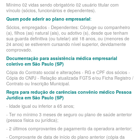
Mínimo 02 vidas sendo obrigatório 02 usuário titular com
ÚNICA PLANO DE SAÚDE SÊNIOR
vínculo (sócios, funcionários e dependentes).
UNIHOSP PLANO DE SAÚDE SÊNIOR
Quem pode aderir ao plano empresarial
:
Sócios, empregados - Dependentes: Cônjuge ou companheiro
OPERADORAS
(a), filhos (as) natural (ais), ou adotivo (s), desde que tenham
sua guarda definitiva (ou tutelar) até 18 anos, ou (menores de
PLANO DE SAÚDE ALLIANZ
24 anos) se estiverem cursando nível superior, devidamente
comprovado.
PLANO DE SAÚDE AMEPLAN
Documentação para assistência médica empresarial
coletivo em São Paulo (SP)
PLANO DE SAÚDE AMENO
Cópia do Contrato social e alterações - RG e CPF dos sócios -
PLANO DE SAÚDE AMIL
Cópia do CNPJ - Relação atualizada FGTS e/ou Ficha Registro /
Contrato ou Inscrição Municipal.
PLANO DE SAÚDE BIOSAÚDE
Regra para redução de carências convênio médico Pessoa
Jurídica em São Paulo (SP)
PLANO DE SAÚDE BIOVIDA
- Idade igual ou inferior a 65 anos;
PLANO DE SAÚDE BLUEMED
- Ter no mínimo 3 meses de seguro ou plano de saúde anterior
(pessoa física ou jurídica);
PLANO DE SAÚDE BRADESCO
- 2 últimos comprovantes de pagamento da operadora anterior;
PLANO DE SAÚDE CAIXA
- Comprovante de data de início do plano anterior (cópia da