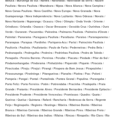
Motuca / Murutinga do Sul / Nantes / Narandiba / Natividade da Serra / Nazare
Paulista / Neves Paulista / Nhandeara / Nipoa / Nova Alianca / Nova Campina /
BIOVIDA PLANO DE SAÚDE FAMILIAR
Nova Canaa Paulista / Nova Castilho / Nova Europa / Nova Granada / Nova
Guataporanga / Nova Independencia / Nova Luzitania / Nova Odessa / Novais /
CRUZ AZUL PLANO DE SAÚDE FAMILIAR
Novo Horizonte / Nuporanga / Ocaucu / Oleo / Olimpia / Onda Verde / Oriente /
Orindiuva / Orlandia / Osasco / Oscar Bressane / Osvaldo Cruz / Ourinhos / Ouro
CUIDAR ME PLANO DE SAÚDE FAMILIAR
Verde / Ouroeste / Pacaembu / Palestina / Palmares Paulista / Palmeira d'Oeste /
Palmital / Panorama / Paraguacu Paulista / Paraibuna / Paraiso / Paranapanema /
GNDI PLANO DE SAÚDE FAMILIAR
Paranapua / Parapua / Pardinho / Pariquera-Acu / Parisi / Patrocinio Paulista /
Pauliceia / Paulinia / Paulistania / Paulo de Faria / Pederneiras / Pedra Bela /
GARANTIA GS PLANO DE SAÚDE FAMILIAR
Pedranopolis / Pedregulho / Pedreira / Pedrinhas Paulista / Pedro de Toledo /
INTERCLINICAS PLANO DE SAÚDE FAMILIAR
Penapolis / Pereira Barreto / Pereiras / Peruibe / Piacatu / Piedade / Pilar do Sul /
Pindamonhangaba / Pindorama / Pinhalzinho / Piquerobi / Piquete / Piracaia /
KIPP PLANO DE SAÚDE FAMILIAR
Piracicaba / Piraju / Pirajui / Pirangi / Pirapora do Bom Jesus / Pirapozinho /
Pirassununga / Piratininga / Pitangueiras / Planalto / Platina / Poa / Poloni /
MED TOUR PLANO DE SAÚDE FAMILIAR
Pompeia / Pongai / Pontal / Pontalinda / Pontes Gestal / Populina / Porangaba /
Porto Feliz / Porto Ferreira / Potim / Potirendaba / Pracinha / Pradopolis / Praia
MEDICAL HEALTH PLANO DE SAÚDE FAMILIAR
Grande / Pratania / Presidente Alves / Presidente Bernardes / Presidente Epitacio /
Presidente Prudente / Presidente Venceslau / Promissao / Quadra / Quata /
PLENA PLANO DE SAÚDE FAMILIAR
Queiroz / Queluz / Quintana / Rafard / Rancharia / Redencao da Serra / Regente
Feijo / Reginopolis / Registro / Restinga / Ribeira / Ribeirao Bonito / Ribeirao
QSAUDE PLANO DE SAÚDE FAMILIAR
Branco / Ribeirao Corrente / Ribeirao Grande / Ribeirao Pires / Ribeirao Preto /
Ribeirao do Sul / Ribeirao dos Indios / Rifaina / Rincao / Rinopolis / Rio Claro / Rio
SANTA HELENA PLANO DE SAÚDE FAMILIAR