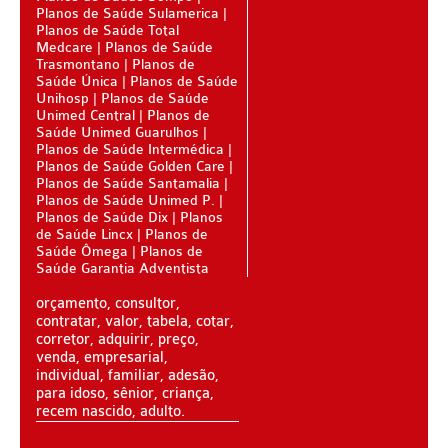
Planos de Saúde Sulamerica
Planos de Saúde Total
PARAÍBA - PLANO DE SAÚDE
Medcare
Planos de Saúde
Trasmontano
Planos de
PARANÁ - PLANO DE SAÚDE
Saúde Única
Planos de Saúde
Unihosp
Planos de Saúde
PERNAMBUCO - PLANO DE SAÚDE
Unimed Central
Planos de
Saúde Unimed Guarulhos
PIAUÍ - PLANO DE SAÚDE
Planos de Saúde Intermédica
Planos de Saúde Golden Care
RIO DE JANEIRO - PLANO DE SAÚDE
Planos de Saúde Santamalia
Planos de Saúde Unimed P.
RIO GRANDE DO NORTE - PLANO DE SAÚDE
Planos de Saúde Dix
Planos
de Saúde Lincx
Planos de
Saúde Ômega
Planos de
RIO GRANDE DO SUL - PLANO DE SAÚDE
Saúde Garantia Adventista
RONDÔNIA - PLANO DE SAÚDE
orçamento, consultor,
contratar, valor, tabela, cotar,
RORAIMA - PLANO DE SAÚDE
corretor, adquirir, preço,
venda, empresarial,
SANTA CATARINA - PLANO DE SAÚDE
individual, familiar, adesão,
para idoso, sênior, criança,
SÃO PAULO - PLANO DE SAÚDE
recem nascido, adulto.
SERGIPE - PLANO DE SAÚDE