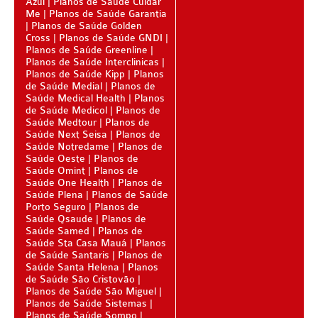
Azul
Planos de Saúde Cuidar
Me
Planos de Saúde Garantia
AMAPÁ - PLANO DE SAÚDE
Planos de Saúde Golden
Cross
Planos de Saúde GNDI
Planos de Saúde Greenline
AMAZONAS - PLANO DE SAÚDE
Planos de Saúde Interclinicas
Planos de Saúde Kipp
Planos
BAHIA - PLANO DE SAÚDE
de Saúde Medial
Planos de
Saúde Medical Health
Planos
CEARÁ - PLANO DE SAÚDE
de Saúde Medicol
Planos de
Saúde Medtour
Planos de
DISTRITO FEDERAL - PLANO DE SAÚDE
Saúde Next Seisa
Planos de
Saúde Notredame
Planos de
ESPÍRITO SANTO - PLANO DE SAÚDE
Saúde Oeste
Planos de
Saúde Omint
Planos de
Saúde One Health
Planos de
GOIÁS - PLANO DE SAÚDE
Saúde Plena
Planos de Saúde
Porto Seguro
Planos de
MARANHÃO - PLANO DE SAÚDE
Saúde Qsaude
Planos de
Saúde Samed
Planos de
MATO GROSSO - PLANO DE SAÚDE
Saúde Sta Casa Mauá
Planos
de Saúde Santaris
Planos de
MATO GROSSO DO SUL - PLANO DE SAÚDE
Saúde Santa Helena
Planos
de Saúde São Cristovão
MINAS GERAIS - PLANO DE SAÚDE
Planos de Saúde São Miguel
Planos de Saúde Sistemas
PARÁ - PLANO DE SAÚDE
Planos de Saúde Sompo