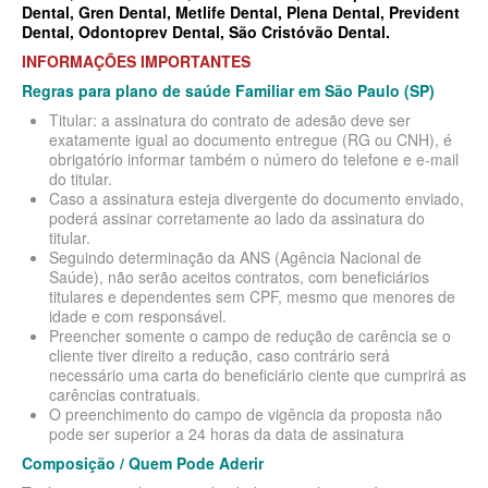
Dental
,
Gren Dental,
Metlife Dental
,
Plena Dental
,
Prevident
SANTA HELENA PLANO DE SAÚDE INFANTIL
Dental
,
Odontoprev Dental
,
São Cristóvão Dental.
INFORMAÇÕES IMPORTANTES
SÃO CRISTOVÃO PLANO DE SAÚDE INFANTIL
Regras para plano de saúde Familiar em São Paulo (SP)
SÃO MIGUEL PLANO DE SAÚDE INFANTIL
Titular: a assinatura do contrato de adesão deve ser
exatamente igual ao documento entregue (RG ou CNH), é
STA CASA MAUÁ PLANO DE SAÚDE INFANTIL
obrigatório informar também o número do telefone e e-mail
do titular.
TOTAL MEDCARE PLANO DE SAÚDE INFANTIL
Caso a assinatura esteja divergente do documento enviado,
poderá assinar corretamente ao lado da assinatura do
TRASMONTANO PLANO DE SAÚDE INFANTIL
titular.
Seguindo determinação da ANS (Agência Nacional de
ÚNICA PLANO DE SAÚDE INFANTIL
Saúde), não serão aceitos contratos, com beneficiários
titulares e dependentes sem CPF, mesmo que menores de
UNIHOSP PLANO DE SAÚDE INFANTIL
idade e com responsável.
Preencher somente o campo de redução de carência se o
PLANO DE SAÚDE SÊNIOR
cliente tiver direito a redução, caso contrário será
necessário uma carta do beneficiário ciente que cumprirá as
AMEPLAN PLANO DE SAÚDE SÊNIOR
carências contratuais.
O preenchimento do campo de vigência da proposta não
BIO SAÚDE PLANO DE SAÚDE SÊNIOR
pode ser superior a 24 horas da data de assinatura
Composição / Quem Pode Aderir
BIOVIDA PLANO DE SAÚDE SÊNIOR