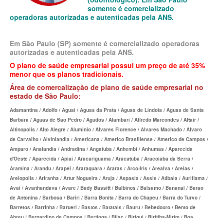
MEDICAL HEALTH PLANO DE SAÚDE EMPRESARIAL
somente é comercializado
operadoras autorizadas e autenticadas pela ANS.
MED TOUR PLANO DE SAÚDE EMPRESARIAL
NEXT SEISA PLANO DE SAÚDE EMPRESARIAL
Em São Paulo (SP) somente é comercializado operadoras
autorizadas e autenticadas pela ANS.
NOTREDAME PLANO DE SAÚDE EMPRESARIAL
O plano de saúde empresarial possui um preço de até 35%
menor que os planos tradicionais.
OMINT PLANO DE SAÚDE EMPRESARIAL
Área
de comercalização de plano de saúde empresarial no
estado de São Paulo:
ONE HEALTH PLANO DE SAÚDE EMPRESARIAL
Adamantina / Adolfo / Aguai / Aguas da Prata / Aguas de Lindoia / Aguas de Santa
PLENA PLANO DE SAÚDE EMPRESARIAL
Barbara / Aguas de Sao Pedro / Agudos / Alambari / Alfredo Marcondes / Altair /
Altinopolis / Alto Alegre / Aluminio / Alvares Florence / Alvares Machado / Alvaro
PORTO SEGURO PLANO DE SAÚDE EMPRESARIAL
de Carvalho / Alvinlandia / Americana / Americo Brasiliense / Americo de Campos /
Amparo / Analandia / Andradina / Angatuba / Anhembi / Anhumas / Aparecida
SAMED PLANO DE SAÚDE EMPRESARIAL
d'Oeste / Aparecida / Apiai / Aracariguama / Aracatuba / Aracoiaba da Serra /
SANTA CASA DE MAUÁ PLANO DE SAÚDE EMPRESARIAL
Aramina / Arandu / Arapei / Araraquara / Araras / Arco-Iris / Arealva / Areias /
Areiopolis / Ariranha / Artur Nogueira / Aruja / Aspasia / Assis / Atibaia / Auriflama /
PLANO DE SAÚDE INDIVIDUAL
SANTARIS PLANO DE SAÚDE EMPRESARIAL
Avai / Avanhandava / Avare / Bady Bassitt / Balbinos / Balsamo / Bananal / Barao
de Antonina / Barbosa / Bariri / Barra Bonita / Barra do Chapeu / Barra do Turvo /
SANTA HELENA PLANO DE SAÚDE EMPRESARIAL
BIO SAÚDE PLANO DE SAÚDE INDIVIDUAL
Barretos / Barrinha / Barueri / Bastos / Batatais / Bauru / Bebedouro / Bento de
Abreu / Bernardino de Campos / Bertioga / Bilac / Birigui / Biritiba-Mirim / Boa