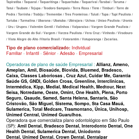
Tapiratiba / Taquaral / Taquaritinga / Taquarituba / Taquarivai /Tarabai / Taruma /
Tatui / Taubate / Tejupa / Teodoro Sampaio / Terra Roxa / Tiete / Timburi / Torre de
BIO SAÚDE PLANO DE SAÚDE INFANTIL
Pedra / Torrinha / Trabiju / Tremembe / Tres Fronteiras / Tuiuti / Tupa / Tupi Paulista /
BIOVIDA PLANO DE SAÚDE INFANTIL
Turiuba / Turmalina / Ubarana / Ubatuba / Ubirajara / Uchoa / Uniao Paulista / Urania
/ Uru / Urupes / Valentim Gentil / Valinhos / Valparaiso / Vargem Grande Paulista /
BLUE MED PLANO DE SAÚDE INFANTIL
Vargem Grande do Sul / Vargem / Varzea Paulista / Vera Cruz / Vinhedo / Viradouro
/ Vista Alegre do Alto /Vitoria Brasil / Votorantim / Votuporanga / Zacarias.
CLASSES PLANO DE SAÚDE INFANTIL
Tipo de plano comercializado:
Individual
Familiar
-
Infantil
-
Sênior
-
Adesão
-
Empresarial
CUIDAR ME PLANO DE SAÚDE INFANTIL
Operadoras de plano de saúde Empresarial :
Allianz, Ameno,
GARANTIA GS PLANO DE SAÚDE INFANTIL
Ameplan, Amil, Biosaúde, Biovida, Bluemed, Bradesco,
Caixa, Classes Laboriosas , Cruz Azul, Cuidar Me, Garantia
GNDI PLANO DE SAÚDE INFANTIL
Saúde GS, GNDI, Golden Cross, Greenline, Interclinicas,
Intermédica, Kipp, Medial, Medical Health, Medtour, Next
KIPP PLANO DE SAÚDE INFANTIL
Seisa, Notredame, Oeste, Omint, One Health, Plena, Porto
Seguro, Qsaude, Samed, Santa Helena, Santaris, São
MEDICAL HEALTH PLANO DE SAÚDE INFANTIL
Cristovão, São Miguel, Sistema, Sompo, Sta Casa Mauá,
Sulamerica, Total Medcare, Trasmontano, Única, Unihosp,
MED TOUR PLANO DE SAÚDE INFANTIL
Unimed Central, Unimed Guarulhos.
Operadora que comercializa plano odontológico em São Paulo
PLENA PLANO DE SAÚDE INFANTIL
(SP):
Amil Dental
,
Bradesco Dental
,
Interodonto Dental
,
One
Health Dental
,
Sulamerica Dental
,
Uniodonto
QSAUDE PLANO DE SAÚDE INFANTIL
Dental
,
Unimed Dental
,
Crown Dental,
Dentalpar