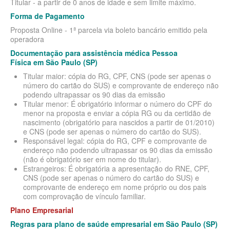
Titular - a partir de 0 anos de idade e sem limite máximo.
BLUE MED PLANO DE SAÚDE SÊNIOR
Forma de Pagamento
Proposta Online - 1ª parcela via boleto bancário emitido pela
CUIDAR ME PLANO DE SAÚDE SÊNIOR
operadora
GNDI PLANO DE SAÚDE SÊNIOR
Documentação para assistência médica Pessoa
Física em São Paulo (SP)
GARANTIA GS PLANO DE SAÚDE SÊNIOR
Titular maior: cópia do RG, CPF, CNS (pode ser apenas o
número do cartão do SUS) e comprovante de endereço não
GREENLINE PLANO DE SAÚDE SÊNIOR
podendo ultrapassar os 90 dias da emissão
Titular menor: É obrigatório informar o número do CPF do
KIPP PLANO DE SAÚDE SÊNIOR
menor na proposta e enviar a cópia RG ou da certidão de
nascimento (obrigatório para nascidos a partir de 01/2010)
MEDSENIORPLANO DE SAÚDE SÊNIOR
e CNS (pode ser apenas o número do cartão do SUS).
Responsável legal: cópia do RG, CPF e comprovante de
QSAÚDE PLANO DE SAÚDE SÊNIOR
endereço não podendo ultrapassar os 90 dias da emissão
(não é obrigatório ser em nome do titular).
SANTA HELENA PLANO DE SAÚDE SÊNIOR
Estrangeiros: É obrigatória a apresentação do RNE, CPF,
CNS (pode ser apenas o número do cartão do SUS) e
SÃO CRISTOVÃO PLANO DE SAÚDE SÊNIOR
comprovante de endereço em nome próprio ou dos pais
com comprovação de vínculo familiar.
TOTAL MEDCARE PLANO DE SAÚDE SÊNIOR
Plano Empresarial
TRANSMONTANO PLANO DE SAÚDE SÊNIOR
Regras para plano de saúde empresarial em São Paulo (SP)