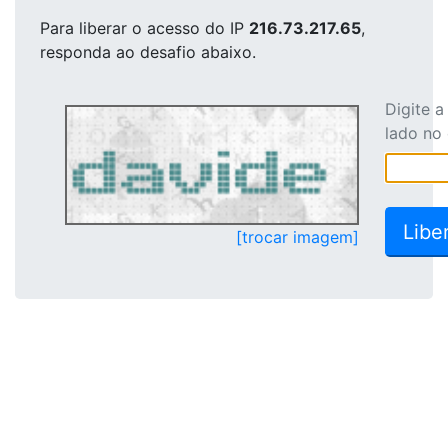
Para liberar o acesso
do IP
216.73.217.65
,
responda ao desafio abaixo.
Digite 
lado no
[trocar imagem]