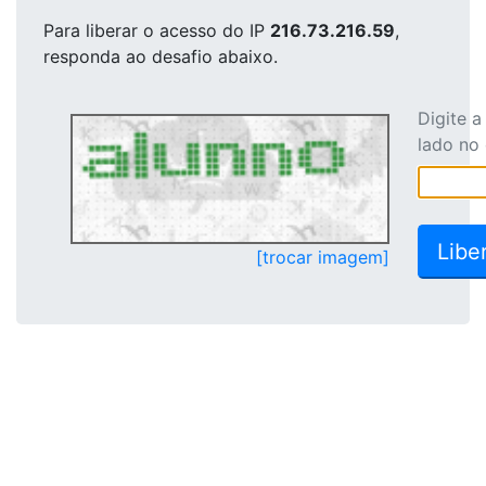
Para liberar o acesso
do IP
216.73.216.59
,
responda ao desafio abaixo.
Digite 
lado no
[trocar imagem]