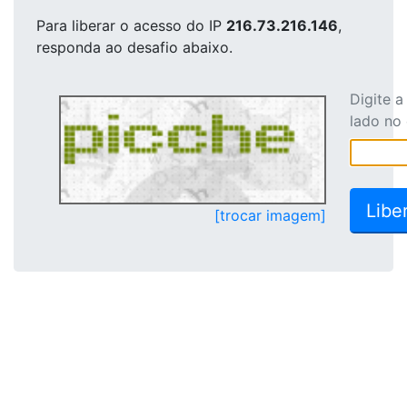
Para liberar o acesso
do IP
216.73.216.146
,
responda ao desafio abaixo.
Digite 
lado no
[trocar imagem]