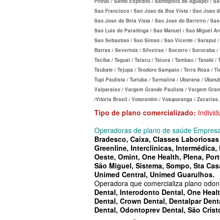
Pinhal / Santo Expedito / Santopolis do Aguapei / S
TOTAL MEDCARE PLANO DE SAÚ
PLANO DE SAÚDE SISTEMAS
Sao Francisco / Sao Joao da Boa Vista / Sao Joao d
EMPRESARIAL
Sao Jose da Bela Vista / Sao Jose do Barreiro / Sa
PLANO DE SAÚDE SAMED
Sao Luis do Paraitinga / Sao Manuel / Sao Miguel A
TRASMONTANO PLANO DE SAÚD
Sao Sebastiao / Sao Simao / Sao Vicente / Sarapui / 
PLANO DE SAÚDE UNIMED
Barras / Severinia / Silveiras / Socorro / Sorocaba 
EMPRESARIAL
Taciba / Taguai / Taiacu / Taiuva / Tambau / Tanabi / T
PLANO DE SAÚDE UNIMED GUARULHOS
Taubate / Tejupa / Teodoro Sampaio / Terra Roxa / Tiet
UNIHOSP PLANO DE SAÚDE EMP
Tupi Paulista / Turiuba / Turmalina / Ubarana / Ubatub
PLANO DE SAÚDE AMENO
Valparaiso / Vargem Grande Paulista / Vargem Grande
UNIMED CENTRAL PLANO DE SA
/Vitoria Brasil / Votorantim / Votuporanga / Zacarias.
EMPRESARIAL
Tipo de plano comercializado:
Individ
UNIMED GUARULHOS PLANO DE
Operadoras de plano de saúde Empresar
Bradesco, Caixa, Classes Laboriosas 
EMPRESARIAL
Greenline, Interclinicas, Intermédica
Oeste, Omint, One Health, Plena, Por
São Miguel, Sistema, Sompo, Sta Cas
ÚNICA PLANO DE SAÚDE EMPRE
Unimed Central, Unimed Guarulhos.
Operadora que comercializa plano odon
Dental
,
Interodonto Dental
,
One Healt
Dental
,
Crown Dental,
Dentalpar Dent
Dental
,
Odontoprev Dental
,
São Crist