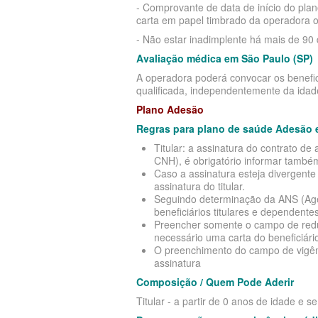
- Comprovante de data de início do plano
carta em papel timbrado da operadora o
- Não estar inadimplente há mais de 90
Avaliação médica em São Paulo (SP)
A operadora poderá convocar os benefici
qualificada, independentemente da idad
Plano Adesão
Regras para plano de saúde Adesão 
Titular: a assinatura do contrato 
CNH), é obrigatório informar também 
Caso a assinatura esteja divergent
assinatura do titular.
Seguindo determinação da ANS (Agên
beneficiários titulares e dependen
Preencher somente o campo de reduçã
necessário uma carta do beneficiário
O preenchimento do campo de vigênc
assinatura
Composição / Quem Pode Aderir
Titular - a partir de 0 anos de idade e s