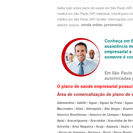
Saiba tudo sobre plano de saúde em São Paulo (SP) 
PLANO DE SAÚDE CAIXA
CRUZ AZUL PLANO DE
CUIDAR ME PLANO DE SAÚDE E
medica em São Paulo (SP) individual, infantil para cr
médico em São Paulo (SP) familiar. Informações comp
PLANO DE SAÚDE CLASSES AACL
CUIDAR ME PLANO DE
CRUZ AZUL PLANO DE SAÚDE E
venda online, presencial.
adquirir, preços,
PLANO DE SAÚDE CUIDAR ME
GARANTIA GS PLANO D
GARANTIA GS PLANO DE SAÚDE
Conheça em Sã
PLANO DE SAÚDE DIX
EMPRESARIAL
GOLDEN CROSS PLANO
assistência m
empresarial a
PLANO DE SAÚDE GARANTIA GS SAÚDE
GOLDEN CROSS PLANO EMPRESA
GNDI PLANO DE SAÚDE
somente é com
PLANO DE SAÚDE GARANTIA ADVENTIST
GNDI PLANO DE SAÚDE EMPRESA
INTERCLINICAS PLANO
Em São Paulo 
PLANO DE SAÚDE GOLDEN CARE
INTERCLINICAS PLANO DE SAÚDE
MEDIAL PLANO DE SA
autenticadas 
EMPRESARIAL
PLANO DE SAÚDE GOLDEN CROSS
MEDICAL HEALTH PLAN
O plano de saúde empresarial possui
Área
de comercalização de plano de 
KIPP PLANO DE SAÚDE EMPRESA
PLANO DE SAÚDE GNDI
ONE HEALTH PLANO D
Adamantina / Adolfo / Aguai / Aguas da Prata / Agua
MEDIAL PLANO DE SAÚDE EMPR
PLANO DE SAÚDE KIPP
PLENA PLANO DE SAÚ
Marcondes / Altair / Altinopolis / Alto Alegre / Alum
Americo Brasiliense / Americo de Campos / Amparo /
MEDICAL HEALTH PLANO DE SAÚ
PLANO DE SAÚDE INTERMÉDICA
SANTARIS PLANO DE S
Apiai / Aracariguama / Aracatuba / Aracoiaba da Serra
Ariranha / Artur Nogueira / Aruja / Aspasia / Assis /
EMPRESARIAL
PLANO DE SAÚDE GREENLINE
SANTA HELENA PLANO
/ Barao de Antonina / Barbosa / Bariri / Barra Bonita 