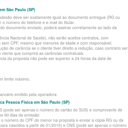
 em São Paulo (SP)
de adesão deve ser exatamente igual ao documento entregue (RG ou
o número do telefone e e-mail do titular.
e do documento enviado, poderá assinar corretamente ao lado da
cia Nacional de Saúde), não serão aceitos contratos, com
tes sem CPF, mesmo que menores de idade e com responsável.
o de carência se o cliente tiver direito a redução, caso contrário se
 ciente que cumprirá as carências contratuais.
ia da proposta não pode ser superior a 24 horas da data de
em limite máximo.
bancário emitido pela operadora
ca Pessoa Física em São Paulo (SP)
NS (pode ser apenas o número do cartão do SUS) e comprovante de
os 90 dias da emissão
mar o número do CPF do menor na proposta e enviar a cópia RG ou da
o para nascidos a partir de 01/2010) e CNS (pode ser apenas o número