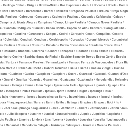
ertioga / Bilac / Birigui / Biritiba-Mirim / Boa Esperanca do Sul / Bocaina / Bofete / Boitu
PRESARIAL
STA CASA MAUÁ PLANO DE SAÚDE
O DE SAÚDE ADESÃO
RIO GRANDE DO SUL - PLANO DE SAÚDE
UNIMED GUARULHOS PLANO DE SAÚDE
Bora / Boraceia / Borborema / Borebi / Botucatu / Braganca Paulista / Brauna / Brejo Alegre
INDIVIDUAL
bralia Paulista / Cabreuva / Cacapava / Cachoeira Paulista / Caconde / Cafelandia / Caiabu /
MPRESARIAL
E SAÚDE ADESÃO
RONDÔNIA - PLANO DE SAÚDE
FAMILIAR
ru / Campina do Monte Alegre / Campinas / Campo Limpo Paulista / Campos Novos Paulista /
TOTAL MEDCARE PLANO DE SAÚDE
O DE SAÚDE ADESÃO
RORAIMA - PLANO DE SAÚDE
CLASSES PLANO DE SAÚDE FAMILIAR
/ Candido Rodrigues / Canitar / Capao Bonito / Capela do Alto / Capivari / Caraguatatuba /
ueiros / Castilho / Catanduva / Catigua / Cedral / Cerqueira Cesar / Cerquilho / Cesario
INDIVIDUAL
DE ADESÃO
SANTA CATARINA - PLANO DE SAÚDE
a / Colombia / Conchal / Conchas / Cordeiropolis / Coroados / Coronel Macedo / Corumbatai
s Paulista / Cruzalia / Cruzeiro / Cubatao / Cunha / Descalvado / Diadema / Dirce Reis /
TRASMONTANO PLANO DE SAÚDE
SARIAL
AÚDE ADESÃO
SÃO PAULO - PLANO DE SAÚDE
 / Dourado / Dracena / Duartina / Dumont / Echapora / Eldorado / Elias Fausto / Elisiario /
heiro Coelho / Espirito Santo do Pinhal / Espirito Santo do Turvo / Estiva Gerbi / Estrela
INDIVIDUAL
NO DE SAÚDE ADESÃO
SERGIPE - PLANO DE SAÚDE
sta / Fartura / Fernando Prestes / Fernandopolis / Fernao / Ferraz de Vasconcelos / Flora Ri
ncisco Morato / Franco da Rocha / Gabriel Monteiro / Galia / Garca / Gastao Vidigal / Gaviao
ÚNICA PLANO DE SAÚDE INDIVIDUAL
LANO DE SAÚDE
TOCANTINS - PLANO DE SAÚDE
aicara / Guaimbe / Guaira / Guapiacu / Guapiara / Guara / Guaracai / Guaraci / Guarani d'Oe
UNIHOSP PLANO DE SAÚDE INDIVIDUAL
 / Guarei / Guariba / Guaruja / Guarulhos / Guatapara / Guzolandia / Herculandia / Holambra
SARIAL
SÃO PAULO
birarema / Ibitinga / Ibiuna / Icem / Iepe / Igaracu do Tiete / Igarapava / Igarata / Iguape / Ilha
UNIMED GUARULHOS PLANO DE SAÚDE
E
na / Indiapora / Inubia Paulista / Ipaucu / Ipero / Ipeuna / Ipigua / Iporanga / Ipua /
 / Itaju / Itanhaem / Itaoca / Itapecerica da Serra / Itapetininga / Itapeva / Itapevi / Itapira /
INDIVIDUAL
ra / Itaquaquecetuba / Itarare / Itariri / Itatiba / Itatinga / Itirapina / Itirapua / Itobi / Itu /
i / Jaci / Jacupiranga / Jaguariuna / Jales / Jambeiro / Jandira / Jardinopolis / Jarinu / Jau 
SARIAL
o / Julio Mesquita / Jumirim / Jundiai / Junqueiropolis / Juquia / Juquitiba / Lagoinha /
is Paulista / Limeira / Lindoia / Lins / Lorena / Lourdes / Louveira / Lucelia / Lucianopolis /
E SAÚDE
uba / Macaubal / Macedonia / Magda / Mairinque / Mairipora / Manduri / Maraba Paulista /