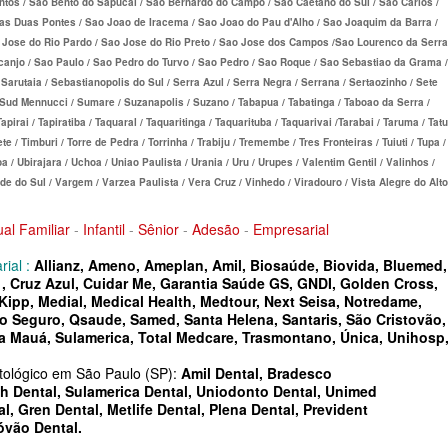
antos / Sao Bento do Sapucai / Sao Bernardo do Campo / Sao Caetano do Sul / Sao Carlos /
DE
as Duas Pontes / Sao Joao de Iracema / Sao Joao do Pau d'Alho / Sao Joaquim da Barra /
o Jose do Rio Pardo / Sao Jose do Rio Preto / Sao Jose dos Campos /Sao Lourenco da Serra
rcanjo / Sao Paulo / Sao Pedro do Turvo / Sao Pedro / Sao Roque / Sao Sebastiao da Grama /
E
Sarutaia / Sebastianopolis do Sul / Serra Azul / Serra Negra / Serrana / Sertaozinho / Sete
/ Sud Mennucci / Sumare / Suzanapolis / Suzano / Tabapua / Tabatinga / Taboao da Serra /
apirai / Tapiratiba / Taquaral / Taquaritinga / Taquarituba / Taquarivai /Tarabai / Taruma / Tatui
e / Timburi / Torre de Pedra / Torrinha / Trabiju / Tremembe / Tres Fronteiras / Tuiuti / Tupa /
RESARIAL
a / Ubirajara / Uchoa / Uniao Paulista / Urania / Uru / Urupes / Valentim Gentil / Valinhos /
 do Sul / Vargem / Varzea Paulista / Vera Cruz / Vinhedo / Viradouro / Vista Alegre do Alto
ÚDE
ual Familiar
-
Infantil
-
Sênior
-
Adesão
-
Empresarial
 SAÚDE
ial :
Allianz, Ameno, Ameplan, Amil, Biosaúde, Biovida, Bluemed,
, Cruz Azul, Cuidar Me, Garantia Saúde GS, GNDI, Golden Cross,
, Kipp, Medial, Medical Health, Medtour, Next Seisa, Notredame,
to Seguro, Qsaude, Samed, Santa Helena, Santaris, São Cristovão,
a Mauá, Sulamerica, Total Medcare, Trasmontano, Única, Unihosp
SARIAL
tológico em São Paulo (SP):
Amil Dental
,
Bradesco
h Dental
,
Sulamerica Dental
,
Uniodonto Dental
,
Unimed
al
,
Gren Dental,
Metlife Dental
,
Plena Dental
,
Prevident
óvão Dental.