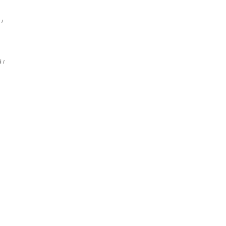
 /
 /
,