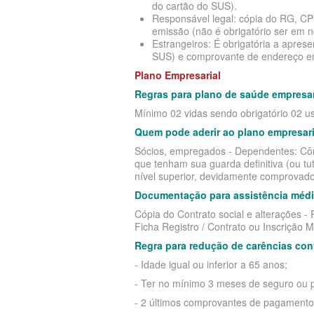
do cartão do SUS).
Responsável legal: cópia do RG, C
emissão (não é obrigatório ser em no
Estrangeiros: É obrigatória a apre
SUS) e comprovante de endereço em
Plano Empresarial
Regras para plano de saúde empresar
Mínimo 02 vidas sendo obrigatório 02 usu
Quem pode aderir ao plano empresari
Sócios, empregados - Dependentes: Cônju
que tenham sua guarda definitiva (ou tu
nível superior, devidamente comprovado
Documentação para assistência médic
Cópia do Contrato social e alterações 
Ficha Registro / Contrato ou Inscrição M
Regra para redução de carências con
- Idade igual ou inferior a 65 anos;
- Ter no mínimo 3 meses de seguro ou pl
- 2 últimos comprovantes de pagamento 