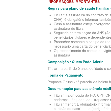
INFORMAÇÕES IMPORTANTES
Regras para plano de saúde Familiar
Titular: a assinatura do contrato 
CNH), é obrigatório informar também 
Caso a assinatura esteja divergent
assinatura do titular.
Seguindo determinação da ANS (Agên
beneficiários titulares e dependen
Preencher somente o campo de reduçã
necessário uma carta do beneficiário
O preenchimento do campo de vigênc
assinatura
Composição / Quem Pode Aderir
Titular - a partir de 0 anos de idade e s
Forma de Pagamento
Proposta Online - 1ª parcela via boleto 
Documentação para assistência médi
Titular maior: cópia do RG, CPF, C
endereço não podendo ultrapassar 
Titular menor: É obrigatório infor
certidão de nascimento (obrigatóri