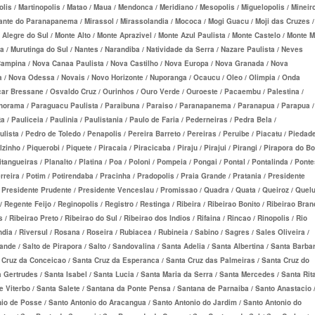
olis / Martinopolis / Matao / Maua / Mendonca / Meridiano / Mesopolis / Miguelopolis / Mineir
Mirante do Paranapanema / Mirassol / Mirassolandia / Mococa / Mogi Guacu / Moji das Cruzes /
legre do Sul / Monte Alto / Monte Aprazivel / Monte Azul Paulista / Monte Castelo / Monte 
RESARIAL
 / Murutinga do Sul / Nantes / Narandiba / Natividade da Serra / Nazare Paulista / Neves
E
 Campina / Nova Canaa Paulista / Nova Castilho / Nova Europa / Nova Granada / Nova
 / Nova Odessa / Novais / Novo Horizonte / Nuporanga / Ocaucu / Oleo / Olimpia / Onda
scar Bressane / Osvaldo Cruz / Ourinhos / Ouro Verde / Ouroeste / Pacaembu / Palestina /
Panorama / Paraguacu Paulista / Paraibuna / Paraiso / Paranapanema / Paranapua / Parapua /
DE
a / Pauliceia / Paulinia / Paulistania / Paulo de Faria / Pederneiras / Pedra Bela /
ista / Pedro de Toledo / Penapolis / Pereira Barreto / Pereiras / Peruibe / Piacatu / Piedade
nho / Piquerobi / Piquete / Piracaia / Piracicaba / Piraju / Pirajui / Pirangi / Pirapora do B
tangueiras / Planalto / Platina / Poa / Poloni / Pompeia / Pongai / Pontal / Pontalinda / Pont
erreira / Potim / Potirendaba / Pracinha / Pradopolis / Praia Grande / Pratania / Presidente
/ Presidente Prudente / Presidente Venceslau / Promissao / Quadra / Quata / Queiroz / Quel
 Regente Feijo / Reginopolis / Registro / Restinga / Ribeira / Ribeirao Bonito / Ribeirao Bra
PRESARIAL
 / Ribeirao Preto / Ribeirao do Sul / Ribeirao dos Indios / Rifaina / Rincao / Rinopolis / Rio
dia / Riversul / Rosana / Roseira / Rubiacea / Rubineia / Sabino / Sagres / Sales Oliveira /
SARIAL
ande / Salto de Pirapora / Salto / Sandovalina / Santa Adelia / Santa Albertina / Santa Barba
a Cruz da Conceicao / Santa Cruz da Esperanca / Santa Cruz das Palmeiras / Santa Cruz do
a Gertrudes / Santa Isabel / Santa Lucia / Santa Maria da Serra / Santa Mercedes / Santa Rit
e Viterbo / Santa Salete / Santana da Ponte Pensa / Santana de Parnaiba / Santo Anastacio 
nio de Posse / Santo Antonio do Aracangua / Santo Antonio do Jardim / Santo Antonio do