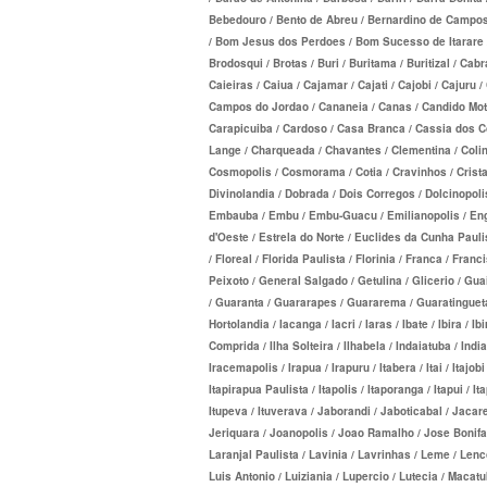
Bebedouro / Bento de Abreu / Bernardino de Campos / B
MED TOUR PLANO DE SAÚDE EM
PLANO DE SAÚDE LINCX
SÃO CRISTÓVÃO PLAN
/ Bom Jesus dos Perdoes / Bom Sucesso de Itarare / 
Brodosqui / Brotas / Buri / Buritama / Buritizal / Ca
NEXT SEISA PLANO DE SAÚDE E
PLANO DE SAÚDE STA CASA MAUÁ
SULAMERICA PLANO D
Caieiras / Caiua / Cajamar / Cajati / Cajobi / Caju
NOTREDAME PLANO DE SAÚDE
PLANO DE SAÚDE MEDIAL
TOTAL MEDCARE PLAN
Campos do Jordao / Cananeia / Canas / Candido Mota 
Carapicuiba / Cardoso / Casa Branca / Cassia dos Coq
EMPRESARIAL
PLANO DE SAÚDE MEDICAL HEALTH
ÚNICA PLANO DE SAÚ
Lange / Charqueada / Chavantes / Clementina / Colin
Cosmopolis / Cosmorama / Cotia / Cravinhos / Cristai
OMINT PLANO DE SAÚDE EMPRE
PLANO DE SAÚDE MEDICOL
UNIHOSP PLANO DE S
Divinolandia / Dobrada / Dois Corregos / Dolcinopolis
Embauba / Embu / Embu-Guacu / Emilianopolis / Engen
ONE HEALTH PLANO DE SAÚDE
PLANO DE SAÚDE MED TOUR
UNIMED CENTRAL PLA
d'Oeste / Estrela do Norte / Euclides da Cunha Pauli
/ Floreal / Florida Paulista / Florinia / Franca / Fra
EMPRESARIAL
PLANO DE SAÚDE NEXT SEISA
UNIMED GUARULHOS P
Peixoto / General Salgado / Getulina / Glicerio / Gu
/ Guaranta / Guararapes / Guararema / Guaratingueta
PLENA PLANO DE SAÚDE EMPRE
ADESÃO
PLANO DE SAÚDE NOTREDAME
Hortolandia / Iacanga / Iacri / Iaras / Ibate / Ibira / I
PORTO SEGURO PLANO DE SAÚD
Comprida / Ilha Solteira / Ilhabela / Indaiatuba / India
PLANO DE SAÚDE OESTE AMR
Iracemapolis / Irapua / Irapuru / Itabera / Itai / Itajobi
EMPRESARIAL
PLANO DE SAÚDE ÔMEGA
Itapirapua Paulista / Itapolis / Itaporanga / Itapui / Itapu
Itupeva / Ituverava / Jaborandi / Jaboticabal / Jacare
SAMED PLANO DE SAÚDE EMPRE
PLANO DE SAÚDE OMINT
Jeriquara / Joanopolis / Joao Ramalho / Jose Bonifaci
Laranjal Paulista / Lavinia / Lavrinhas / Leme / Lenco
SANTA CASA DE MAUÁ PLANO D
PLANO DE SAÚDE ONE HEALTH
Luis Antonio / Luiziania / Lupercio / Lutecia / Macat