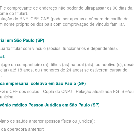
PF e comprovante de endereço não podendo ultrapassar os 90 dias da
me do titular).
sentação do RNE, CPF, CNS (pode ser apenas o número do cartão do
 nome próprio ou dos pais com comprovação de vínculo familiar.
ial em São Paulo (SP)
ário titular com vínculo (sócios, funcionários e dependentes).
al
:
ge ou companheiro (a), filhos (as) natural (ais), ou adotivo (s), desd
telar) até 18 anos, ou (menores de 24 anos) se estiverem cursando
.
a empresarial coletivo em São Paulo (SP)
- RG e CPF dos sócios - Cópia do CNPJ - Relação atualizada FGTS e/ou
unicipal.
vênio médico Pessoa Jurídica em São Paulo (SP)
ano de saúde anterior (pessoa física ou jurídica);
da operadora anterior;