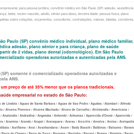
empresarial, para pessoa jurídica, convênio médico em São Paulo (SP) adesão, assistência
 SAÚDE ADESÃO
GOIÁS - PLANO DE SAÚDE
A EMPRESA
MPRESARIAL
KIPP PLANO DE SAÚDE INDIVIDUAL
MEDICAL HEALTH PLANO DE SAÚDE FAMILIAR
MEDICAL HEAL
iança, bebe, recém-nascido, adulto, sênior para idoso, terceira idade, pessoa física, plano
letas sobre cotações, orçamentos, consultores, contratações, valores, tabelas, corretores
 SAÚDE ADESÃO
MARANHÃO - PLANO DE SAÚDE
CONVÊNIO PETS
MPRESARIAL
MEDICAL HEALTH PLANO DE SAÚDE
PLENA PLANO DE SAÚDE FAMILIAR
MED TOUR PLA
E SAÚDE ADESÃO
INDIVIDUAL
MATO GROSSO - PLANO DE SAÚDE
CONVÊNIO GESTANTE
QSAUDE PLANO DE SAÚDE FAMILIAR
PLENA PLANO 
o Paulo (SP) convênio médico individual, plano médico familiar,
 DE SAÚDE ADESÃO
MED TOUR PLANO DE SAÚDE INDIVIDUAL
MATO GROSSO DO SUL - PLANO DE SAÚDE
REGRAS
SANTA HELENA PLANO DE SAÚDE FAMILIAR
QSAUDE PLANO
édica adesão, plano sênior e para criança, plano de saúde
 partir de 2 vidas, plano dental (odontológico). Em São Paulo
RIAL
 ADESÃO
PLENA PLANO DE SAÚDE INDIVIDUAL
MINAS GERAIS - PLANO DE SAÚDE
INFORMAÇÃO
SANTARIS PLANO DE SAÚDE FAMILIAR
SANTA HELENA
ercializado operadoras autorizadas e autenticadas pela ANS.
A
RIAL
 DE SAÚDE ADESÃO
QSAUDE PLANO DE SAÚDE INDIVIDUAL
PARÁ - PLANO DE SAÚDE
ADMINISTRADORA
SÃO CRISTOVÃO PLANO DE SAÚDE FAMILIAR
SÃO CRISTOVÃ
(SP) somente é comercializado operadoras autorizadas e
ÚDE ADESÃO
SANTA HELENA PLANO DE SAÚDE
PARAÍBA - PLANO DE SAÚDE
SÃO MIGUEL PLANO DE SAÚDE FAMILIAR
SÃO MIGUEL P
pela ANS.
INDIVIDUAL
O DE SAÚDE ADESÃO
PARANÁ - PLANO DE SAÚDE
 um preço de até 35% menor que os planos tradicionais.
STA CASA MAUÁ PLANO DE SAÚDE FAMILIAR
STA CASA MAU
saúde empresarial no estado de São Paulo:
RIAL
SANTARIS PLANO DE SAÚDE INDIVIDUAL
E SAÚDE ADESÃO
PERNAMBUCO - PLANO DE SAÚDE
TOTAL MEDCARE PLANO DE SAÚDE FAMILIAR
TOTAL MEDCAR
s de Lindoia / Aguas de Santa Barbara / Aguas de Sao Pedro / Agudos / Alambari / Alfredo
ESARIAL
SÃO CRISTOVÃO PLANO DE SAÚDE
DE ADESÃO
PIAUÍ - PLANO DE SAÚDE
TRASMONTANO PLANO DE SAÚDE FAMILIAR
TRASMONTANO
inio / Alvares Florence / Alvares Machado / Alvaro de Carvalho / Alvinlandia / Americana /
 Analandia / Andradina / Angatuba / Anhembi / Anhumas / Aparecida d'Oeste / Aparecida /
INDIVIDUAL
DE
AÚDE ADESÃO
RIO DE JANEIRO - PLANO DE SAÚDE
ÚNICA PLANO DE SAÚDE FAMILIAR
ÚNICA PLANO 
 / Aramina / Arandu / Arapei / Araraquara / Araras / Arco-Iris / Arealva / Areias / Areiopolis
 Atibaia / Auriflama / Avai / Avanhandava / Avare / Bady Bassitt / Balbinos / Balsamo / Banan
SÃO MIGUEL PLANO DE SAÚDE INDIVIDUAL
 DE SAÚDE ADESÃO
RIO GRANDE DO NORTE - PLANO DE SAÚDE
UNIHOSP PLANO DE SAÚDE FAMILIAR
UNIHOSP PLAN
/ Barra do Chapeu / Barra do Turvo / Barretos / Barrinha / Barueri / Bastos / Batatais / Bauru 