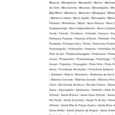
Maracai / Marapoama / Mariapolis / Marilia / Marinop
EMPRESARIAL
PLANO DE SAÚDE PLENA
do Tiete / Mira Estrela / Miracatu / Mirandopolis / 
Moji-Mirim / Mombuca / Moncoes / Mongagua / Monte A
SANTARIS PLANO DE SAÚDE EMP
PLANO DE SAÚDE PORTO SEGURO
/ Monteiro Lobato / Morro Agudo / Morungaba / Motuca
SANTA HELENA PLANO DE SAÚD
Paulista / Nhandeara / Nipoa / Nova Alianca / Nova
PLANO DE SAÚDE QSAÚDE
Guataporanga / Nova Independencia / Nova Luzitania
EMPRESARIAL
Verde / Oriente / Orindiuva / Orlandia / Osasco / O
PLANO DE SAÚDE PREVENT
Palmares Paulista / Palmeira d'Oeste / Palmital / 
SÃO CRISTOVÃO PLANO DE SAÚ
PLANO DE SAÚDE SÃO CRISTÓVÃO
Pardinho / Pariquera-Acu / Parisi / Patrocinio Paulist
Pedranopolis / Pedregulho / Pedreira / Pedrinhas Paul
EMPRESARIAL
PLANO DE SAÚDE SÃO MIGUEL
Pilar do Sul / Pindamonhangaba / Pindorama / Pinhalzi
Jesus / Pirapozinho / Pirassununga / Piratininga / Pi
SÃO MIGUEL PLANO DE SAÚDE
PLANO DE SAÚDE SANTA HELENA
Gestal / Populina / Porangaba / Porto Feliz / Porto F
EMPRESARIAL
Alves / Presidente Bernardes / Presidente Epitacio 
PLANO DE SAÚDE SANTAMALIA
/ Quintana / Rafard / Rancharia / Redencao da Serra /
SISTEMAS PLANO DE SAÚDE EM
/ Ribeirao Corrente / Ribeirao Grande / Ribeirao Pires
PLANO DE SAÚDE SOMPO
Claro / Rio Grande da Serra / Rio das Pedras / Riolan
SOMPO PLANO DE SAÚDE EMPRE
Sales / Salesopolis / Salmourao / Saltinho / Salto Gr
PLANO DE SAÚDE SULAMERICA
d'Oeste / Santa Branca / Santa Clara d'Oeste / Sant
SULAMERICA PLANO DE SAÚDE
PLANO DE SAÚDE TRANSMONTANO
Rio Pardo / Santa Ernestina / Santa Fe do Sul / Sant
d'Oeste / Santa Rita do Passa Quatro / Santa Rosa d
EMPRESARIAL
PLANO DE SAÚDE UNIHOSP
Santo Andre / Santo Antonio da Alegria / Santo Anto