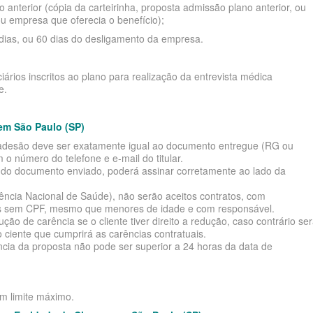
 anterior (cópia da carteirinha, proposta admissão plano anterior, ou
u empresa que oferecia o benefício);
 dias, ou 60 dias do desligamento da empresa.
ários inscritos ao plano para realização da entrevista médica
e.
em São Paulo (SP)
de adesão deve ser exatamente igual ao documento entregue (RG ou
o número do telefone e e-mail do titular.
e do documento enviado, poderá assinar corretamente ao lado da
cia Nacional de Saúde), não serão aceitos contratos, com
tes sem CPF, mesmo que menores de idade e com responsável.
o de carência se o cliente tiver direito a redução, caso contrário se
 ciente que cumprirá as carências contratuais.
ia da proposta não pode ser superior a 24 horas da data de
em limite máximo.