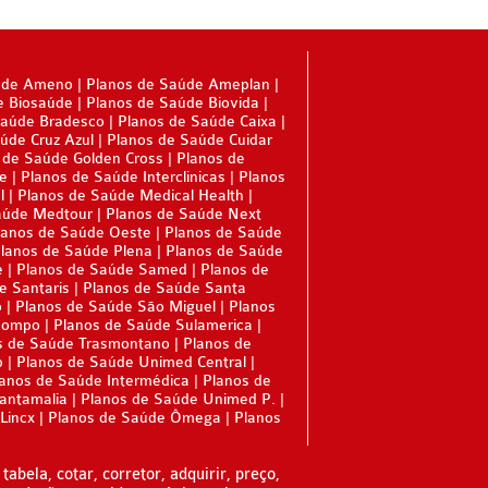
úde Ameno
Planos de Saúde Ameplan
e Biosaúde
Planos de Saúde Biovida
Saúde Bradesco
Planos de Saúde Caixa
úde Cruz Azul
Planos de Saúde Cuidar
 de Saúde Golden Cross
Planos de
ne
Planos de Saúde Interclinicas
Planos
l
Planos de Saúde Medical Health
aúde Medtour
Planos de Saúde Next
lanos de Saúde Oeste
Planos de Saúde
lanos de Saúde Plena
Planos de Saúde
e
Planos de Saúde Samed
Planos de
e Santaris
Planos de Saúde Santa
o
Planos de Saúde São Miguel
Planos
Sompo
Planos de Saúde Sulamerica
s de Saúde Trasmontano
Planos de
p
Planos de Saúde Unimed Central
anos de Saúde Intermédica
Planos de
Santamalia
Planos de Saúde Unimed P.
Lincx
Planos de Saúde Ômega
Planos
tabela, cotar, corretor, adquirir, preço,