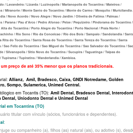
 / Lavandeira / Lizarda / Luzinopolis / Marianopolis do Tocantins / Mateiros /
PRESARIAL
STA CASA MAUÁ PLANO DE SAÚDE
O DE SAÚDE ADESÃO
RIO GRANDE DO SUL - PLANO DE SAÚDE
UNIMED GUARULHOS PLANO DE SAÚDE
s / Miranorte / Monte Santo do Tocantins / Monte do Carmo / Mosquito / Muricilandia 
dia / Novo Acordo / Novo Alegre / Novo Jardim / Oliveira de Fatima / Palmas /
INDIVIDUAL
MPRESARIAL
E SAÚDE ADESÃO
RONDÔNIA - PLANO DE SAÚDE
FAMILIAR
s / Parana / Pau d'Arco / Pedro Afonso / Peixe / Pequizeiro / Pindorama do Tocantins /
Alta do Tocantins / Porto Alegre do Tocantins / Porto Nacional / Praia Norte /
TOTAL MEDCARE PLANO DE SAÚDE
O DE SAÚDE ADESÃO
RORAIMA - PLANO DE SAÚDE
CLASSES PLANO DE SAÚDE FAMILIAR
iachinho / Rio Sono / Rio da Conceicao / Rio dos Bois / Sampaio / Sandolandia / Sant
INDIVIDUAL
a Rita do Tocantins / Santa Rosa do Tocantins / Santa Tereza do Tocantins / Santa
DE ADESÃO
SANTA CATARINA - PLANO DE SAÚDE
 / Sao Felix do Tocantins / Sao Miguel do Tocantins / Sao Salvador do Tocantins / Sa
TRASMONTANO PLANO DE SAÚDE
SARIAL
AÚDE ADESÃO
SÃO PAULO - PLANO DE SAÚDE
e / Silvanopolis / Sitio Novo do Tocantins / Sucupira / Taguatinga / Taipas do
 / Tupirama / Tupiratins / Wanderlandia / Xambioa.
INDIVIDUAL
NO DE SAÚDE ADESÃO
SERGIPE - PLANO DE SAÚDE
 um preço de até 35% menor que os planos tradicionais.
ÚNICA PLANO DE SAÚDE INDIVIDUAL
LANO DE SAÚDE
TOCANTINS - PLANO DE SAÚDE
rial:
Allianz
,
Amil
,
Bradesco
,
Caixa
,
GNDI
Notredame,
Golden
UNIHOSP PLANO DE SAÚDE INDIVIDUAL
SARIAL
ro
,
Sompo
SÃO PAULO
,
Sulamerica
,
Unimed Central
.
tólogico em Tocantis (TO):
Amil Dental
,
Bradesco Dental
,
Interodon
UNIMED GUARULHOS PLANO DE SAÚDE
E
a Dental
,
Uniodonto Dental
e
Unimed Dental
INDIVIDUAL
ial em Tocantins (TO)
ário titular com vínculo (sócios, funcionários e dependentes).
SARIAL
al
:
E SAÚDE
ge ou companheiro (a), filhos (as) natural (ais), ou adotivo (s), desd