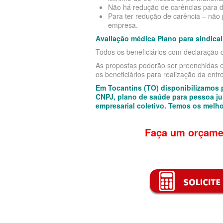
Não há redução de carências para d
Para ter redução de carência – não
empresa.
Avaliação médica Plano para sindica
Todos os beneficiários com declaração d
As propostas poderão ser preenchidas 
os beneficiários para realização da entre
Em Tocantins (TO) disponibilizamos
CNPJ, plano de saúde para pessoa ju
empresarial coletivo. Temos os melh
Faça um orçame