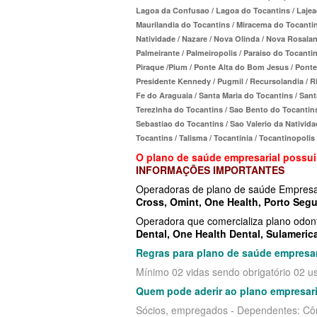
Lagoa da Confusao / Lagoa do Tocantins / Lajeado
MED TOUR PLANO DE SAÚDE EM
PLANO DE SAÚDE LINCX
SÃO CRISTÓVÃO PLAN
Maurilandia do Tocantins / Miracema do Tocantin
Natividade / Nazare / Nova Olinda / Nova Rosalan
NEXT SEISA PLANO DE SAÚDE E
PLANO DE SAÚDE STA CASA MAUÁ
SULAMERICA PLANO D
Palmeirante / Palmeiropolis / Paraiso do Tocantin
Piraque /Pium / Ponte Alta do Bom Jesus / Ponte 
NOTREDAME PLANO DE SAÚDE
PLANO DE SAÚDE MEDIAL
TOTAL MEDCARE PLAN
Presidente Kennedy / Pugmil / Recursolandia / R
EMPRESARIAL
Fe do Araguaia / Santa Maria do Tocantins / Sant
PLANO DE SAÚDE MEDICAL HEALTH
ÚNICA PLANO DE SAÚ
Terezinha do Tocantins / Sao Bento do Tocantins
OMINT PLANO DE SAÚDE EMPRE
PLANO DE SAÚDE MEDICOL
UNIHOSP PLANO DE S
Sebastiao do Tocantins / Sao Valerio da Natividad
Tocantins / Talisma / Tocantinia / Tocantinopolis
ONE HEALTH PLANO DE SAÚDE
PLANO DE SAÚDE MED TOUR
UNIMED CENTRAL PLA
O plano de saúde empresarial possui
INFORMAÇÕES IMPORTANTES
EMPRESARIAL
PLANO DE SAÚDE NEXT SEISA
UNIMED GUARULHOS P
Operadoras de plano de saúde Empresa
PLENA PLANO DE SAÚDE EMPRE
ADESÃO
Cross
PLANO DE SAÚDE NOTREDAME
,
Omint
,
One Health
,
Porto Segu
Operadora que comercializa plano odon
PORTO SEGURO PLANO DE SAÚD
PLANO DE SAÚDE OESTE AMR
Dental
,
One Health Dental
,
Sulameric
EMPRESARIAL
Regras para plano de saúde empresar
PLANO DE SAÚDE ÔMEGA
Mínimo 02 vidas sendo obrigatório 02 usu
SAMED PLANO DE SAÚDE EMPRE
PLANO DE SAÚDE OMINT
Quem pode aderir ao plano empresari
SANTA CASA DE MAUÁ PLANO D
PLANO DE SAÚDE ONE HEALTH
Sócios, empregados - Dependentes: Cônju