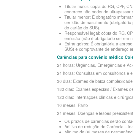
Titular maior: cópia do RG, CPF, C
endereço não podendo ultrapassar 
Titular menor: É obrigatório infor
certidão de nascimento (obrigatóri
do cartão do SUS).
Responsável legal: cópia do RG, C
emissão (não é obrigatório ser em no
Estrangeiros: É obrigatória a apre
SUS) e comprovante de endereço em
Carências para convênio médico Col
24 horas: Urgências, Emergências e Ac
24 horas: Consultas em consultórios e 
30 dias: Exames de baixa complexidade
180 dias: Exames especiais / Exames d
120 dias: Internações clínicas e cirúrgic
10 meses: Parto
24 meses: Doenças e lesões preexisten
Os prazos de carências serão contado
Aditivo de redução de Carência – id
Mínimo de 06 meses de permanência