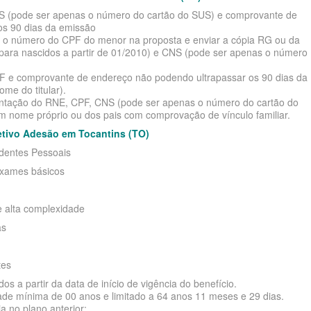
NS (pode ser apenas o número do cartão do SUS) e comprovante de
os 90 dias da emissão
mar o número do CPF do menor na proposta e enviar a cópia RG ou da
o para nascidos a partir de 01/2010) e CNS (pode ser apenas o número
PF e comprovante de endereço não podendo ultrapassar os 90 dias da
me do titular).
sentação do RNE, CPF, CNS (pode ser apenas o número do cartão do
 nome próprio ou dos pais com comprovação de vínculo familiar.
etivo Adesão em Tocantins (TO)
identes Pessoais
exames básicos
e alta complexidade
as
tes
s a partir da data de início de vigência do benefício.
ade mínima de 00 anos e limitado a 64 anos 11 meses e 29 dias.
 no plano anterior;