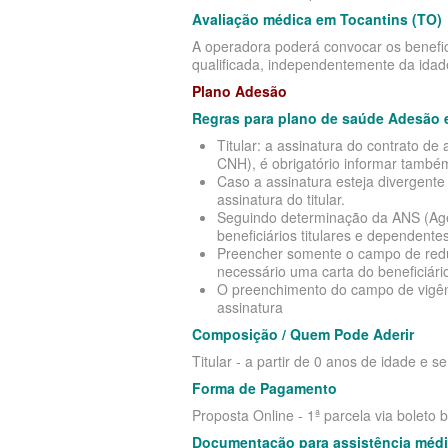
TOTAL MEDCARE PLANO DE SAÚ
PLANO DE SAÚDE SISTEMAS
Avaliação médica em Tocantins (TO)
EMPRESARIAL
A operadora poderá convocar os benefici
PLANO DE SAÚDE SAMED
qualificada, independentemente da idad
TRASMONTANO PLANO DE SAÚD
Plano Adesão
PLANO DE SAÚDE UNIMED
EMPRESARIAL
Regras para plano de saúde Adesão 
PLANO DE SAÚDE UNIMED GUARULHOS
Titular: a assinatura do contrato 
UNIHOSP PLANO DE SAÚDE EMP
CNH), é obrigatório informar também 
PLANO DE SAÚDE AMENO
Caso a assinatura esteja divergent
UNIMED CENTRAL PLANO DE SA
assinatura do titular.
Seguindo determinação da ANS (Agên
EMPRESARIAL
beneficiários titulares e dependen
Preencher somente o campo de reduçã
UNIMED GUARULHOS PLANO DE
necessário uma carta do beneficiário
O preenchimento do campo de vigênc
EMPRESARIAL
assinatura
Composição / Quem Pode Aderir
ÚNICA PLANO DE SAÚDE EMPRE
Titular - a partir de 0 anos de idade e s
Forma de Pagamento
Proposta Online - 1ª parcela via boleto 
Documentação para assistência médi