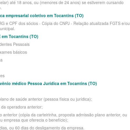
telar) até 18 anos, ou (menores de 24 anos) se estiverem cursando
.
a empresarial coletivo em Tocantins (TO)
RESARIAL
- RG e CPF dos sócios - Cópia do CNPJ - Relação atualizada FGTS e/ou
E
unicipal.
 em Tocantins (TO)
identes Pessoais
DE
exames básicos
as
tes
vênio médico Pessoa Jurídica em Tocantins (TO)
PRESARIAL
ano de saúde anterior (pessoa física ou jurídica);
SARIAL
da operadora anterior;
 anterior (cópia da carteirinha, proposta admissão plano anterior, ou
u empresa que oferecia o benefício);
 dias, ou 60 dias do desligamento da empresa.