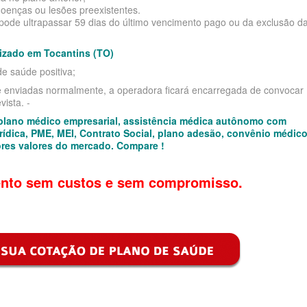
oenças ou lesões preexistentes.
 pode ultrapassar 59 dias do último vencimento pago ou da exclusão d
lizado em Tocantins (TO)
e saúde positiva;
e enviadas normalmente, a operadora ficará encarregada de convocar
vista. -
 plano médico empresarial, assistência médica autônomo com
rídica, PME, MEI, Contrato Social, plano adesão, convênio médic
ores valores do mercado. Compare !
nto sem custos e sem compromisso.