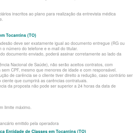
DE
ários inscritos ao plano para realização da entrevista médica
e.
E
em Tocantins (TO)
de adesão deve ser exatamente igual ao documento entregue (RG ou
RESARIAL
o número do telefone e e-mail do titular.
e do documento enviado, poderá assinar corretamente ao lado da
ÚDE
cia Nacional de Saúde), não serão aceitos contratos, com
tes sem CPF, mesmo que menores de idade e com responsável.
o de carência se o cliente tiver direito a redução, caso contrário se
 SAÚDE
 ciente que cumprirá as carências contratuais.
ia da proposta não pode ser superior a 24 horas da data de
SARIAL
em limite máximo.
bancário emitido pela operadora
ca Entidade de Classes em Tocantins (TO)