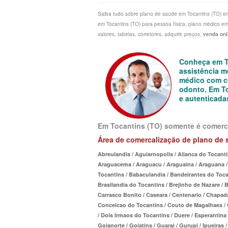
Saiba tudo sobre plano de saúde em Tocantins (TO) em
PLANO DE SAÚDE CAIXA
CRUZ AZUL PLANO DE
CUIDAR ME PLANO DE SAÚDE E
em Tocantins (TO) para pessoa física, plano médico em
PLANO DE SAÚDE CLASSES AACL
CUIDAR ME PLANO DE
CRUZ AZUL PLANO DE SAÚDE E
valores, tabelas, corretores, adquirir, preços,
venda onl
PLANO DE SAÚDE CUIDAR ME
GARANTIA GS PLANO D
GARANTIA GS PLANO DE SAÚDE
Conheça em To
assistência m
PLANO DE SAÚDE DIX
EMPRESARIAL
GOLDEN CROSS PLANO
médico com co
odonto. Em T
PLANO DE SAÚDE GARANTIA GS SAÚDE
GOLDEN CROSS PLANO EMPRESA
GNDI PLANO DE SAÚDE
e autenticada
PLANO DE SAÚDE GARANTIA ADVENTIST
GNDI PLANO DE SAÚDE EMPRESA
INTERCLINICAS PLANO
Em Tocantins (TO) somente é comerci
PLANO DE SAÚDE GOLDEN CARE
INTERCLINICAS PLANO DE SAÚDE
MEDIAL PLANO DE SA
Área
de comercalização de plano de 
EMPRESARIAL
PLANO DE SAÚDE GOLDEN CROSS
MEDICAL HEALTH PLAN
Abreulandia / Aguiarnopolis / Alianca do Tocanti
Araguacema / Araguacu / Araguaina / Araguana / 
KIPP PLANO DE SAÚDE EMPRESA
PLANO DE SAÚDE GNDI
ONE HEALTH PLANO D
Tocantins / Babaculandia / Bandeirantes do Toca
MEDIAL PLANO DE SAÚDE EMPR
PLANO DE SAÚDE KIPP
PLENA PLANO DE SAÚ
Brasilandia do Tocantins / Brejinho de Nazare / 
Carrasco Bonito / Caseara / Centenario / Chapad
MEDICAL HEALTH PLANO DE SAÚ
PLANO DE SAÚDE INTERMÉDICA
SANTARIS PLANO DE S
Conceicao do Tocantins / Couto de Magalhaes / Cr
/ Dois Irmaos do Tocantins / Duere / Esperantina 
EMPRESARIAL
PLANO DE SAÚDE GREENLINE
SANTA HELENA PLANO
Goianorte / Goiatins / Guarai / Gurupi / Ipueiras / 