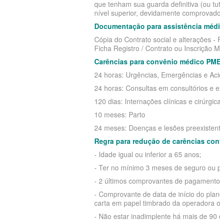
que tenham sua guarda definitiva (ou tu
EMPRESARIAL
PLANO DE SAÚDE PLENA
nível superior, devidamente comprovado
Documentação para assistência médic
SANTARIS PLANO DE SAÚDE EMP
PLANO DE SAÚDE PORTO SEGURO
Cópia do Contrato social e alterações 
SANTA HELENA PLANO DE SAÚD
PLANO DE SAÚDE QSAÚDE
Ficha Registro / Contrato ou Inscrição M
Carências para convênio médico PME
EMPRESARIAL
PLANO DE SAÚDE PREVENT
24 horas: Urgências, Emergências e Ac
SÃO CRISTOVÃO PLANO DE SAÚ
PLANO DE SAÚDE SÃO CRISTÓVÃO
24 horas: Consultas em consultórios e 
EMPRESARIAL
120 dias: Internações clínicas e cirúrgic
PLANO DE SAÚDE SÃO MIGUEL
10 meses: Parto
SÃO MIGUEL PLANO DE SAÚDE
PLANO DE SAÚDE SANTA HELENA
24 meses: Doenças e lesões preexisten
EMPRESARIAL
PLANO DE SAÚDE SANTAMALIA
Regra para redução de carências con
SISTEMAS PLANO DE SAÚDE EM
- Idade igual ou inferior a 65 anos;
PLANO DE SAÚDE SOMPO
- Ter no mínimo 3 meses de seguro ou pl
SOMPO PLANO DE SAÚDE EMPRE
PLANO DE SAÚDE SULAMERICA
- 2 últimos comprovantes de pagamento 
SULAMERICA PLANO DE SAÚDE
PLANO DE SAÚDE TRANSMONTANO
- Comprovante de data de início do plano
carta em papel timbrado da operadora o
EMPRESARIAL
PLANO DE SAÚDE UNIHOSP
- Não estar inadimplente há mais de 90