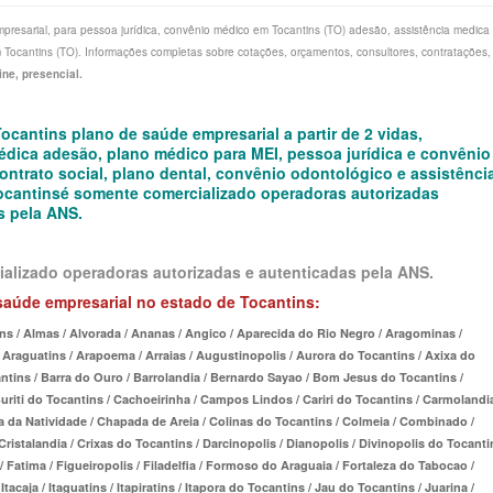
presarial, para pessoa jurídica, convênio médico em Tocantins (TO) adesão, assistência medica
 SAÚDE ADESÃO
GOIÁS - PLANO DE SAÚDE
A EMPRESA
MPRESARIAL
KIPP PLANO DE SAÚDE INDIVIDUAL
MEDICAL HEALTH PLANO DE SAÚDE FAMILIAR
MEDICAL HEAL
 Tocantins (TO). Informações completas sobre cotações, orçamentos, consultores, contratações,
 SAÚDE ADESÃO
MARANHÃO - PLANO DE SAÚDE
CONVÊNIO PETS
MPRESARIAL
MEDICAL HEALTH PLANO DE SAÚDE
PLENA PLANO DE SAÚDE FAMILIAR
MED TOUR PLA
ine, presencial.
E SAÚDE ADESÃO
INDIVIDUAL
MATO GROSSO - PLANO DE SAÚDE
CONVÊNIO GESTANTE
QSAUDE PLANO DE SAÚDE FAMILIAR
PLENA PLANO 
cantins plano de saúde empresarial a partir de 2 vidas,
édica adesão, plano médico para MEI, pessoa jurídica e convênio
 DE SAÚDE ADESÃO
MED TOUR PLANO DE SAÚDE INDIVIDUAL
MATO GROSSO DO SUL - PLANO DE SAÚDE
REGRAS
SANTA HELENA PLANO DE SAÚDE FAMILIAR
QSAUDE PLANO
ntrato social, plano dental, convênio odontológico e assistênci
ocantins
é somente comercializado operadoras autorizadas
RIAL
 ADESÃO
PLENA PLANO DE SAÚDE INDIVIDUAL
MINAS GERAIS - PLANO DE SAÚDE
INFORMAÇÃO
SANTARIS PLANO DE SAÚDE FAMILIAR
SANTA HELENA
s pela ANS.
A
RIAL
 DE SAÚDE ADESÃO
QSAUDE PLANO DE SAÚDE INDIVIDUAL
PARÁ - PLANO DE SAÚDE
ADMINISTRADORA
SÃO CRISTOVÃO PLANO DE SAÚDE FAMILIAR
SÃO CRISTOVÃ
alizado operadoras autorizadas e autenticadas pela ANS.
ÚDE ADESÃO
SANTA HELENA PLANO DE SAÚDE
PARAÍBA - PLANO DE SAÚDE
SÃO MIGUEL PLANO DE SAÚDE FAMILIAR
SÃO MIGUEL P
saúde empresarial no estado de Tocantins:
INDIVIDUAL
O DE SAÚDE ADESÃO
PARANÁ - PLANO DE SAÚDE
STA CASA MAUÁ PLANO DE SAÚDE FAMILIAR
STA CASA MAU
ns / Almas / Alvorada / Ananas / Angico / Aparecida do Rio Negro / Aragominas /
Araguatins / Arapoema / Arraias / Augustinopolis / Aurora do Tocantins / Axixa do
RIAL
SANTARIS PLANO DE SAÚDE INDIVIDUAL
E SAÚDE ADESÃO
PERNAMBUCO - PLANO DE SAÚDE
TOTAL MEDCARE PLANO DE SAÚDE FAMILIAR
TOTAL MEDCAR
ntins / Barra do Ouro / Barrolandia / Bernardo Sayao / Bom Jesus do Tocantins /
ESARIAL
SÃO CRISTOVÃO PLANO DE SAÚDE
DE ADESÃO
PIAUÍ - PLANO DE SAÚDE
TRASMONTANO PLANO DE SAÚDE FAMILIAR
TRASMONTANO
Buriti do Tocantins / Cachoeirinha / Campos Lindos / Cariri do Tocantins / Carmolandia
a da Natividade / Chapada de Areia / Colinas do Tocantins / Colmeia / Combinado /
INDIVIDUAL
DE
AÚDE ADESÃO
RIO DE JANEIRO - PLANO DE SAÚDE
ÚNICA PLANO DE SAÚDE FAMILIAR
ÚNICA PLANO 
istalandia / Crixas do Tocantins / Darcinopolis / Dianopolis / Divinopolis do Tocanti
/ Fatima / Figueiropolis / Filadelfia / Formoso do Araguaia / Fortaleza do Tabocao /
SÃO MIGUEL PLANO DE SAÚDE INDIVIDUAL
 DE SAÚDE ADESÃO
RIO GRANDE DO NORTE - PLANO DE SAÚDE
UNIHOSP PLANO DE SAÚDE FAMILIAR
UNIHOSP PLAN
Itacaja / Itaguatins / Itapiratins / Itapora do Tocantins / Jau do Tocantins / Juarina /