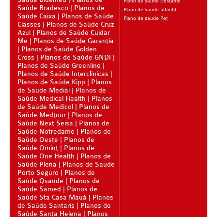
Plano de saude Gestante
Saúde Bradesco
Planos de
Plano de saude Infantil
SANTA HELENA PLANO DE SAÚDE INFANTIL
Saúde Caixa
Planos de Saúde
Plano de saude Pet
Classes
Planos de Saúde Cruz
SÃO CRISTOVÃO PLANO DE SAÚDE INFANTIL
Azul
Planos de Saúde Cuidar
Me
Planos de Saúde Garantia
SÃO MIGUEL PLANO DE SAÚDE INFANTIL
Planos de Saúde Golden
Cross
Planos de Saúde GNDI
Planos de Saúde Greenline
STA CASA MAUÁ PLANO DE SAÚDE INFANTIL
Planos de Saúde Interclinicas
Planos de Saúde Kipp
Planos
TOTAL MEDCARE PLANO DE SAÚDE INFANTIL
de Saúde Medial
Planos de
Saúde Medical Health
Planos
TRASMONTANO PLANO DE SAÚDE INFANTIL
de Saúde Medicol
Planos de
Saúde Medtour
Planos de
ÚNICA PLANO DE SAÚDE INFANTIL
Saúde Next Seisa
Planos de
Saúde Notredame
Planos de
UNIHOSP PLANO DE SAÚDE INFANTIL
Saúde Oeste
Planos de
Saúde Omint
Planos de
PLANO DE SAÚDE SÊNIOR
Saúde One Health
Planos de
Saúde Plena
Planos de Saúde
Porto Seguro
Planos de
AMEPLAN PLANO DE SAÚDE SÊNIOR
Saúde Qsaude
Planos de
Saúde Samed
Planos de
BIO SAÚDE PLANO DE SAÚDE SÊNIOR
Saúde Sta Casa Mauá
Planos
de Saúde Santaris
Planos de
BIOVIDA PLANO DE SAÚDE SÊNIOR
Saúde Santa Helena
Planos