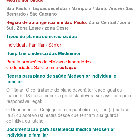
MEDICAL HEALTH PLANO DE SAÚDE EMPRESARIAL
São Paulo / Itaquaquecetuba / Mairiporã / Santo André / São
Bernardo / São Caetano
MED TOUR PLANO DE SAÚDE EMPRESARIAL
Região de abrangência em São Paulo:
Zona Central / zona
NEXT SEISA PLANO DE SAÚDE EMPRESARIAL
Sul / Zona Leste / zona Oeste
Tipos de planos comercializados
NOTREDAME PLANO DE SAÚDE EMPRESARIAL
Individual
/
Familiar
/
Sênior
OMINT PLANO DE SAÚDE EMPRESARIAL
Hospitais credenciados Medsenior
Para informações de clinicas e laboratórios
ONE HEALTH PLANO DE SAÚDE EMPRESARIAL
credenciados Solicite uma
cotação
PLENA PLANO DE SAÚDE EMPRESARIAL
Regras para plano de saúde Medsenior individual e
familiar
PORTO SEGURO PLANO DE SAÚDE EMPRESARIAL
O Titular: O contratante do plano deverá ter idade igual ou
maior de 18 ou se menor, a proposta deverá ser assinada pelo
SAMED PLANO DE SAÚDE EMPRESARIAL
responsável legal;
SANTA CASA DE MAUÁ PLANO DE SAÚDE EMPRESARIAL
O Dependentes: Cônjuge ou companheiro (a), filho (a) natural
(ais) ou adotivo (s), estes desde que tenham sua guarda
PLANO DE SAÚDE INDIVIDUAL
SANTARIS PLANO DE SAÚDE EMPRESARIAL
definitiva ou tutela;
Documentação para assistência médica Medsenior
SANTA HELENA PLANO DE SAÚDE EMPRESARIAL
BIO SAÚDE PLANO DE SAÚDE INDIVIDUAL
individual e familiar