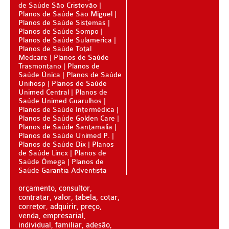
de Saúde São Cristovão
BLUE MED PLANO DE SAÚDE SÊNIOR
Planos de Saúde São Miguel
Planos de Saúde Sistemas
CUIDAR ME PLANO DE SAÚDE SÊNIOR
Planos de Saúde Sompo
Planos de Saúde Sulamerica
Planos de Saúde Total
GNDI PLANO DE SAÚDE SÊNIOR
Medcare
Planos de Saúde
Trasmontano
Planos de
GARANTIA GS PLANO DE SAÚDE SÊNIOR
Saúde Única
Planos de Saúde
Unihosp
Planos de Saúde
GREENLINE PLANO DE SAÚDE SÊNIOR
Unimed Central
Planos de
Saúde Unimed Guarulhos
KIPP PLANO DE SAÚDE SÊNIOR
Planos de Saúde Intermédica
Planos de Saúde Golden Care
MEDSENIORPLANO DE SAÚDE SÊNIOR
Planos de Saúde Santamalia
Planos de Saúde Unimed P.
QSAÚDE PLANO DE SAÚDE SÊNIOR
Planos de Saúde Dix
Planos
de Saúde Lincx
Planos de
Saúde Ômega
Planos de
SANTA HELENA PLANO DE SAÚDE SÊNIOR
Saúde Garantia Adventista
SÃO CRISTOVÃO PLANO DE SAÚDE SÊNIOR
orçamento, consultor,
contratar, valor, tabela, cotar,
TOTAL MEDCARE PLANO DE SAÚDE SÊNIOR
corretor, adquirir, preço,
venda, empresarial,
TRANSMONTANO PLANO DE SAÚDE SÊNIOR
individual, familiar, adesão,