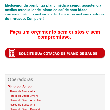
QSAUDE PLANO DE SAÚDE INDIVIDUAL
Medsenior disponibiliza plano médico sênior, assistência
médica terceira idade, plano de saúde para idoso,
SANTA HELENA PLANO DE SAÚDE INDIVIDUAL
convênio médico melhor idade. Temos os melhores valores
do mercado. Compare !
SANTARIS PLANO DE SAÚDE INDIVIDUAL
SÃO CRISTOVÃO PLANO DE SAÚDE INDIVIDUAL
Faça um orçamento sem custos e sem
compromisso.
SÃO MIGUEL PLANO DE SAÚDE INDIVIDUAL
STA CASA MAUÁ PLANO DE SAÚDE INDIVIDUAL
TOTAL MEDCARE PLANO DE SAÚDE INDIVIDUAL
TRASMONTANO PLANO DE SAÚDE INDIVIDUAL
ÚNICA PLANO DE SAÚDE INDIVIDUAL
Operadoras
UNIHOSP PLANO DE SAÚDE INDIVIDUAL
Plano de Saúde
Planos de Saúde Allianz
UNIMED GUARULHOS PLANO DE SAÚDE INDIVIDUAL
Planos de Saúde Ameno
Planos de Saúde Ameplan
PLANO DE SAÚDE FAMILIAR
Planos de Saúde Amil
Planos de Saúde Biosaúde
BLUE MED PLANO DE SAÚDE FAMILIAR