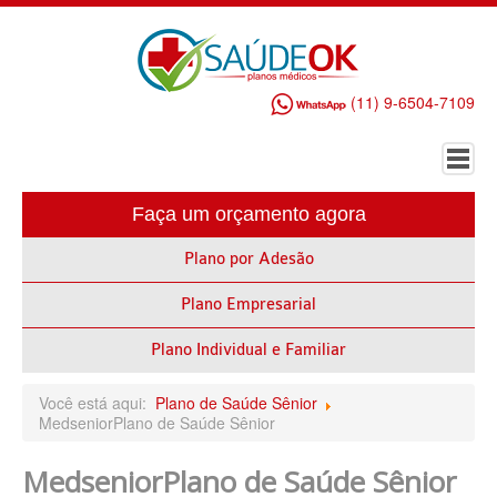
(11) 9-6504-7109
Faça um orçamento agora
HOME
Plano por Adesão
PLANO DE SAÚDE EMPRESARIAL
Plano Empresarial
ALLIANZ PLANO DE SAÚDE EMPRESARIAL
AMEPLAN PLANO DE SAÚDE EMPRESARIAL
Plano Individual e Familiar
AMIL PLANO DE SAÚDE EMPRESARIAL
Você está aqui:
Plano de Saúde Sênior
MedseniorPlano de Saúde Sênior
BIO SAÚDE PLANO DE SAÚDE EMPRESARIAL
MedseniorPlano de Saúde Sênior
BIOVIDA PLANO DE SAÚDE EMPRESARIAL