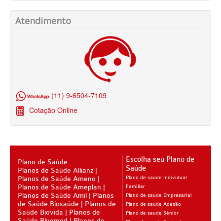
BIO SAÚDE PLANO DE SAÚDE INFANTIL
Atendimento
BIOVIDA PLANO DE SAÚDE INFANTIL
BLUE MED PLANO DE SAÚDE INFANTIL
CLASSES PLANO DE SAÚDE INFANTIL
CUIDAR ME PLANO DE SAÚDE INFANTIL
(11) 9-6504-7109
GARANTIA GS PLANO DE SAÚDE INFANTIL
Cotação Online
GNDI PLANO DE SAÚDE INFANTIL
KIPP PLANO DE SAÚDE INFANTIL
Escolha seu Plano de
MEDICAL HEALTH PLANO DE SAÚDE INFANTIL
Plano de Saúde
Saúde
Planos de Saúde Allianz
Planos de Saúde Ameno
MED TOUR PLANO DE SAÚDE INFANTIL
Plano de saude Individual
Planos de Saúde Ameplan
Familiar
Planos de Saúde Amil
Planos
Plano de saude Empresarial
PLENA PLANO DE SAÚDE INFANTIL
de Saúde Biosaúde
Planos de
Plano de saude Adesão
Saúde Biovida
Planos de
Plano de saude Sênior
QSAUDE PLANO DE SAÚDE INFANTIL
Saúde Bluemed
Planos de