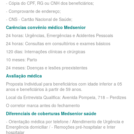
SÃO CRISTOVÃO PLANO DE SAÚDE EMPRESARIAL
- Cópia do CPF, RG ou CNH dos beneficiários;
BIOVIDA PLANO DE SAÚDE INDIVIDUAL
- Comprovante de endereço;
SÃO MIGUEL PLANO DE SAÚDE EMPRESARIAL
BLUE MED PLANO DE SAÚDE INDIVIDUAL
- CNS - Cartão Nacional de Saúde;
SISTEMAS PLANO DE SAÚDE EMPRESARIAL
CLASSES PLANO DE SAÚDE INDIVIDUAL
Carências convênio médico Medsenior
24 horas: Urgências, Emergências e Acidentes Pessoais
SOMPO PLANO DE SAÚDE EMPRESARIAL
CUIDAR ME PLANO DE SAÚDE INDIVIDUAL
24 horas: Consultas em consultórios e exames básicos
SULAMERICA PLANO DE SAÚDE EMPRESARIAL
CRUZ AZUL PLANO DE SAÚDE INDIVIDUAL
120 dias: Internações clínicas e cirúrgicas
TOTAL MEDCARE PLANO DE SAÚDE EMPRESARIAL
GARANTIA GS PLANO INDIVIDUAL
10 meses: Parto
24 meses: Doenças e lesões preexistentes
TRASMONTANO PLANO DE SAÚDE EMPRESARIAL
GNDI PLANO DE SAÚDE INDIVIDUAL
Avaliação médica
UNIHOSP PLANO DE SAÚDE EMPRESARIAL
INTERCLINICAS PLANO DE SAÚDE INDIVIDUAL
Proposta Individual para beneficiários com idade inferior a 05
anos e beneficiários à partir de 59 anos.
UNIMED CENTRAL PLANO DE SAÚDE EMPRESARIAL
KIPP PLANO DE SAÚDE INDIVIDUAL
Local da Entrevista Qualifica: Avenida Pompeia, 718 – Perdizes
UNIMED GUARULHOS PLANO DE SAÚDE EMPRESARIAL
MEDICAL HEALTH PLANO DE SAÚDE INDIVIDUAL
O corretor marca antes do fechamento
Diferenciais de coberturas Medsenior saúde
ÚNICA PLANO DE SAÚDE EMPRESARIAL
MED TOUR PLANO DE SAÚDE INDIVIDUAL
- Orientação médica por telefone / Atendimento de Urgência e
PLENA PLANO DE SAÚDE INDIVIDUAL
Emergência domiciliar / - Remoções pré-hospitalar e Inter
hospitalar