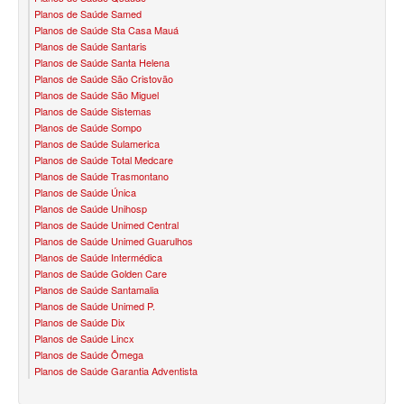
Planos de Saúde Samed
Planos de Saúde Sta Casa Mauá
SANTARIS PLANO DE SAÚDE FAMILIAR
Planos de Saúde Santaris
Planos de Saúde Santa Helena
SÃO CRISTOVÃO PLANO DE SAÚDE FAMILIAR
Planos de Saúde São Cristovão
Planos de Saúde São Miguel
SÃO MIGUEL PLANO DE SAÚDE FAMILIAR
Planos de Saúde Sistemas
Planos de Saúde Sompo
STA CASA MAUÁ PLANO DE SAÚDE FAMILIAR
Planos de Saúde Sulamerica
Planos de Saúde Total Medcare
TOTAL MEDCARE PLANO DE SAÚDE FAMILIAR
Planos de Saúde Trasmontano
Planos de Saúde Única
TRASMONTANO PLANO DE SAÚDE FAMILIAR
Planos de Saúde Unihosp
Planos de Saúde Unimed Central
ÚNICA PLANO DE SAÚDE FAMILIAR
Planos de Saúde Unimed Guarulhos
Planos de Saúde Intermédica
UNIHOSP PLANO DE SAÚDE FAMILIAR
Planos de Saúde Golden Care
Planos de Saúde Santamalia
UNIMED GUARULHOS PLANO DE SAÚDE FAMILIAR
Planos de Saúde Unimed P.
Planos de Saúde Dix
CLASSES PLANO DE SAÚDE FAMILIAR
Planos de Saúde Lincx
Planos de Saúde Ômega
PLANO DE SAÚDE INFANTIL
Planos de Saúde Garantia Adventista
AMIL PLANO DE SAÚDE INFANTIL