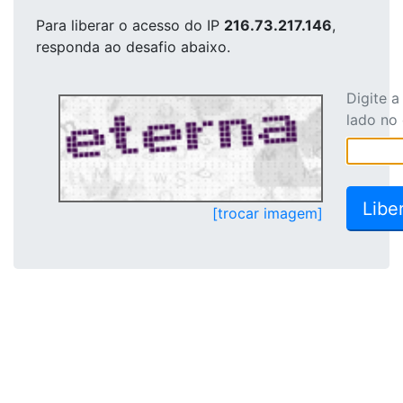
Para liberar o acesso
do IP
216.73.217.146
,
responda ao desafio abaixo.
Digite 
lado no
[trocar imagem]