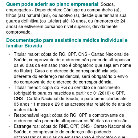
Quem pode aderir ao plano empresarial
:
Sócios,
empregados - Dependentes: Cônjuge ou companheiro (a),
BIOVIDA PLANO DE SAÚDE FAMILIAR
filhos (as) natural (ais), ou adotivo (s), desde que tenham sua
guarda definitiva (ou tutelar) até 18 anos, ou (menores de 24
CRUZ AZUL PLANO DE SAÚDE FAMILIAR
anos) se estiverem cursando nivel superior, devidamente
comprovado.
CUIDAR ME PLANO DE SAÚDE FAMILIAR
Documentação para assistência médica individual e
familiar Biovida
GNDI PLANO DE SAÚDE FAMILIAR
Titular maior: cópia do RG, CPF, CNS - Cartão Nacional de
GARANTIA GS PLANO DE SAÚDE FAMILIAR
Saúde, comprovante de endereço não podendo ultrapassar
os 90 dias da emissão (não é obrigatório que seja em nome
INTERCLINICAS PLANO DE SAÚDE FAMILIAR
do titular). Caso o endereço de correspondência seja
diferente do endereço residencial, será obrigatório o envio
KIPP PLANO DE SAÚDE FAMILIAR
do comprovante de endereço de correspondência.
Titular menor: cópia do RG ou certidão de nascimento
MED TOUR PLANO DE SAÚDE FAMILIAR
(obrigatório para os nascidos a partir de 01/2010) e CPF,
CNS - Cartão Nacional de Saúde, e para beneficiários até
MEDICAL HEALTH PLANO DE SAÚDE FAMILIAR
05 anos 11 meses e 29 dias acrescentar relatório de alta de
maternidade.
PLENA PLANO DE SAÚDE FAMILIAR
Responsável legal: cópia do RG, CPF e comprovante de
endereço não podendo ultrapassar os 90 dias da emissão.
Estrangeiros: cópia do RNE, CPF, CNS - Cartão Nacional de
QSAUDE PLANO DE SAÚDE FAMILIAR
Saúde, e comprovante de endereço não podendo
ultrapassar os 90 dias da emissão (não é obrigatório que
SANTA HELENA PLANO DE SAÚDE FAMILIAR