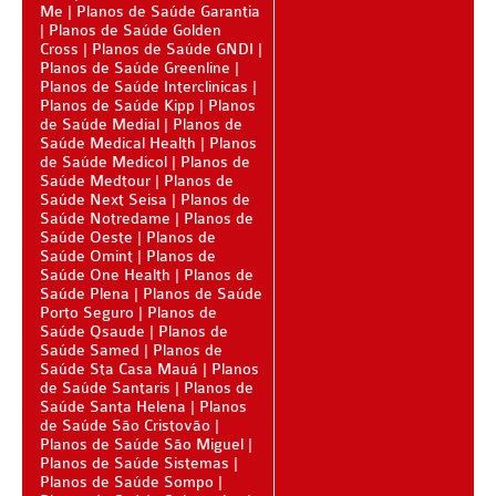
PLANO DE SAÚDE STA CASA MAUÁ
Me
Planos de Saúde Garantia
Planos de Saúde Golden
Cross
Planos de Saúde GNDI
PLANO DE SAÚDE MEDIAL
Planos de Saúde Greenline
Planos de Saúde Interclinicas
PLANO DE SAÚDE MEDICAL HEALTH
Planos de Saúde Kipp
Planos
de Saúde Medial
Planos de
PLANO DE SAÚDE MEDICOL
Saúde Medical Health
Planos
de Saúde Medicol
Planos de
PLANO DE SAÚDE MED TOUR
Saúde Medtour
Planos de
Saúde Next Seisa
Planos de
PLANO DE SAÚDE NEXT SEISA
Saúde Notredame
Planos de
Saúde Oeste
Planos de
PLANO DE SAÚDE ADESÃO
Saúde Omint
PLANO DE SAÚDE NOTREDAME
Planos de
Saúde One Health
Planos de
Saúde Plena
Planos de Saúde
PLANO DE SAÚDE OESTE AMR
AMEPLAN PLANO DE SAÚDE ADESÃO
Porto Seguro
Planos de
Saúde Qsaude
Planos de
PLANO DE SAÚDE ÔMEGA
AMIL PLANO DE SAÚDE ADESÃO
Saúde Samed
Planos de
Saúde Sta Casa Mauá
Planos
PLANO DE SAÚDE OMINT
AMIL FÁCIL PLANO DE SAÚDE ADESÃO
de Saúde Santaris
Planos de
Saúde Santa Helena
Planos
PLANO DE SAÚDE ONE HEALTH
BIO SAÚDE PLANO DE SAÚDE ADESÃO
de Saúde São Cristovão
Planos de Saúde São Miguel
PLANO DE SAÚDE PLENA
BIOVIDA PLANO DE SAÚDE ADESÃO
Planos de Saúde Sistemas
Planos de Saúde Sompo