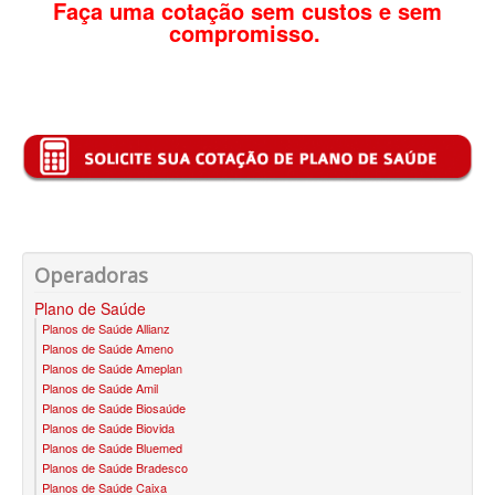
Faça uma cotação sem custos e sem
compromisso.
SANTA HELENA PLANO DE SAÚDE INFANTIL
SÃO CRISTOVÃO PLANO DE SAÚDE INFANTIL
SÃO MIGUEL PLANO DE SAÚDE INFANTIL
STA CASA MAUÁ PLANO DE SAÚDE INFANTIL
TOTAL MEDCARE PLANO DE SAÚDE INFANTIL
TRASMONTANO PLANO DE SAÚDE INFANTIL
Operadoras
ÚNICA PLANO DE SAÚDE INFANTIL
Plano de Saúde
UNIHOSP PLANO DE SAÚDE INFANTIL
Planos de Saúde Allianz
Planos de Saúde Ameno
PLANO DE SAÚDE SÊNIOR
Planos de Saúde Ameplan
Planos de Saúde Amil
AMEPLAN PLANO DE SAÚDE SÊNIOR
Planos de Saúde Biosaúde
Planos de Saúde Biovida
BIO SAÚDE PLANO DE SAÚDE SÊNIOR
Planos de Saúde Bluemed
Planos de Saúde Bradesco
BIOVIDA PLANO DE SAÚDE SÊNIOR
Planos de Saúde Caixa