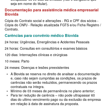
seja em nome do titular).
SANTARIS PLANO DE SAÚDE FAMILIAR
Documentação para assistência médica empresarial
Biovida
SÃO CRISTOVÃO PLANO DE SAÚDE FAMILIAR
Cópia do Contrato social e alterações - RG e CPF dos sócios -
Cópia do CNPJ - Relação atualizada FGTS e/ou Ficha Registro /
SÃO MIGUEL PLANO DE SAÚDE FAMILIAR
Contrato.
STA CASA MAUÁ PLANO DE SAÚDE FAMILIAR
Carências para convênio médico Biovida
24 horas: Urgências, Emergências e Acidentes Pessoais
TOTAL MEDCARE PLANO DE SAÚDE FAMILIAR
24 horas: Consultas em consultórios e exames básicos
TRASMONTANO PLANO DE SAÚDE FAMILIAR
120 dias: Internações clínicas e cirúrgicas
ÚNICA PLANO DE SAÚDE FAMILIAR
10 meses: Parto
24 meses: Doenças e lesões preexistentes
UNIHOSP PLANO DE SAÚDE FAMILIAR
A Biovida se reserva no direito de analisar a documentação
e, caso não sejam cumpridas as condições, os prazos de
UNIMED GUARULHOS PLANO DE SAÚDE FAMILIAR
carências não serão reduzidos, permanecendo os prazos
contratuais na íntegra.
CLASSES PLANO DE SAÚDE FAMILIAR
Mínimo de 03 meses de permanência no plano anterior;
Para ter redução de carência – não pode ultrapassar 60
PLANO DE SAÚDE INFANTIL
dias do ultimo vencimento pago ou da exclusão da empresa
em relação à data de assinatura da proposta.
AMIL PLANO DE SAÚDE INFANTIL