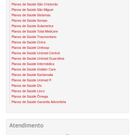
Planos de Saúde São Cristovão
ÚNICA PLANO DE SAÚDE SÊNIOR
Planos de Saúde São Miguel
Planos de Saúde Sistemas
UNIHOSP PLANO DE SAÚDE SÊNIOR
Planos de Saúde Sompo
Planos de Saúde Sulamerica
OPERADORAS
Planos de Saúde Total Medcare
Planos de Saúde Trasmontano
PLANO DE SAÚDE ALLIANZ
Planos de Saúde Única
Planos de Saúde Unihosp
PLANO DE SAÚDE AMEPLAN
Planos de Saúde Unimed Central
Planos de Saúde Unimed Guarulhos
PLANO DE SAÚDE AMENO
Planos de Saúde Intermédica
Planos de Saúde Golden Care
PLANO DE SAÚDE AMIL
Planos de Saúde Santamalia
Planos de Saúde Unimed P.
PLANO DE SAÚDE BIOSAÚDE
Planos de Saúde Dix
Planos de Saúde Lincx
PLANO DE SAÚDE BIOVIDA
Planos de Saúde Ômega
Planos de Saúde Garantia Adventista
PLANO DE SAÚDE BLUEMED
PLANO DE SAÚDE BRADESCO
Atendimento
PLANO DE SAÚDE CAIXA