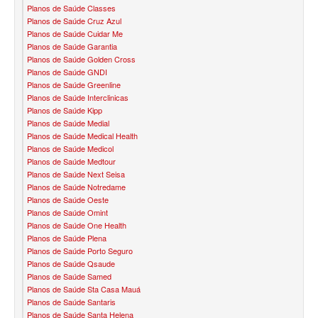
Planos de Saúde Classes
BLUE MED PLANO DE SAÚDE SÊNIOR
Planos de Saúde Cruz Azul
Planos de Saúde Cuidar Me
CUIDAR ME PLANO DE SAÚDE SÊNIOR
Planos de Saúde Garantia
Planos de Saúde Golden Cross
GNDI PLANO DE SAÚDE SÊNIOR
Planos de Saúde GNDI
Planos de Saúde Greenline
GARANTIA GS PLANO DE SAÚDE SÊNIOR
Planos de Saúde Interclinicas
Planos de Saúde Kipp
GREENLINE PLANO DE SAÚDE SÊNIOR
Planos de Saúde Medial
Planos de Saúde Medical Health
KIPP PLANO DE SAÚDE SÊNIOR
Planos de Saúde Medicol
Planos de Saúde Medtour
MEDSENIORPLANO DE SAÚDE SÊNIOR
Planos de Saúde Next Seisa
Planos de Saúde Notredame
QSAÚDE PLANO DE SAÚDE SÊNIOR
Planos de Saúde Oeste
Planos de Saúde Omint
Planos de Saúde One Health
SANTA HELENA PLANO DE SAÚDE SÊNIOR
Planos de Saúde Plena
Planos de Saúde Porto Seguro
SÃO CRISTOVÃO PLANO DE SAÚDE SÊNIOR
Planos de Saúde Qsaude
Planos de Saúde Samed
TOTAL MEDCARE PLANO DE SAÚDE SÊNIOR
Planos de Saúde Sta Casa Mauá
Planos de Saúde Santaris
TRANSMONTANO PLANO DE SAÚDE SÊNIOR
Planos de Saúde Santa Helena