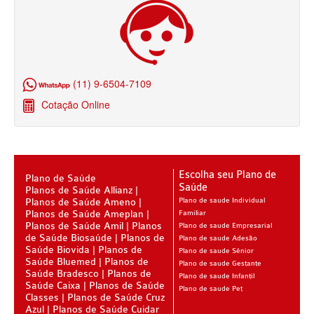
PLANO DE SAÚDE CLASSES AACL
PLANO DE SAÚDE CUIDAR ME
PLANO DE SAÚDE DIX
(11) 9-6504-7109
PLANO DE SAÚDE GARANTIA GS SAÚDE
Cotação Online
PLANO DE SAÚDE GARANTIA ADVENTISTA
PLANO DE SAÚDE GOLDEN CARE
PLANO DE SAÚDE GOLDEN CROSS
Escolha seu Plano de
Plano de Saúde
Saúde
Planos de Saúde Allianz
PLANO DE SAÚDE GNDI
Planos de Saúde Ameno
Plano de saude Individual
Planos de Saúde Ameplan
Familiar
PLANO DE SAÚDE KIPP
Planos de Saúde Amil
Planos
Plano de saude Empresarial
de Saúde Biosaúde
Planos de
Plano de saude Adesão
PLANO DE SAÚDE INTERMÉDICA
Saúde Biovida
Planos de
Plano de saude Sênior
Saúde Bluemed
Planos de
Plano de saude Gestante
PLANO DE SAÚDE GREENLINE
Saúde Bradesco
Planos de
Plano de saude Infantil
Saúde Caixa
Planos de Saúde
Plano de saude Pet
PLANO DE SAÚDE LINCX
Classes
Planos de Saúde Cruz
Azul
Planos de Saúde Cuidar