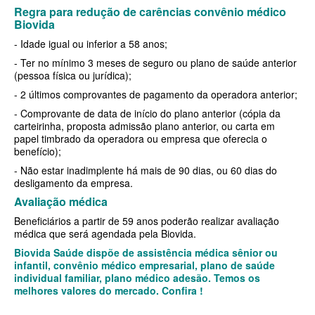
Regra para redução de carências convênio médico
BIO SAÚDE PLANO DE SAÚDE INFANTIL
Biovida
- Idade igual ou inferior a 58 anos;
BIOVIDA PLANO DE SAÚDE INFANTIL
- Ter no mínimo 3 meses de seguro ou plano de saúde anterior
BLUE MED PLANO DE SAÚDE INFANTIL
(pessoa física ou jurídica);
- 2 últimos comprovantes de pagamento da operadora anterior;
CLASSES PLANO DE SAÚDE INFANTIL
- Comprovante de data de início do plano anterior (cópia da
carteirinha, proposta admissão plano anterior, ou carta em
CUIDAR ME PLANO DE SAÚDE INFANTIL
papel timbrado da operadora ou empresa que oferecia o
benefício);
GARANTIA GS PLANO DE SAÚDE INFANTIL
- Não estar inadimplente há mais de 90 dias, ou 60 dias do
GNDI PLANO DE SAÚDE INFANTIL
desligamento da empresa.
Avaliação médica
KIPP PLANO DE SAÚDE INFANTIL
Beneficiários a partir de 59 anos poderão realizar avaliação
MEDICAL HEALTH PLANO DE SAÚDE INFANTIL
médica que será agendada pela Biovida.
Biovida Saúde dispõe de assistência médica sênior ou
MED TOUR PLANO DE SAÚDE INFANTIL
infantil, convênio médico empresarial, plano de saúde
individual familiar, plano médico adesão. Temos os
PLENA PLANO DE SAÚDE INFANTIL
melhores valores do mercado. Confira !
QSAUDE PLANO DE SAÚDE INFANTIL