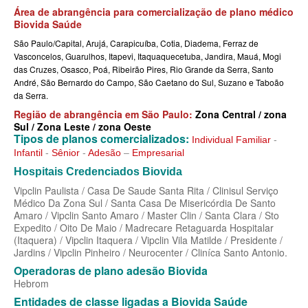
MEDICAL HEALTH PLANO DE SAÚDE EMPRESARIAL
Área de abrangência para comercialização de plano médico
Biovida Saúde
MED TOUR PLANO DE SAÚDE EMPRESARIAL
São Paulo/Capital, Arujá, Carapicuíba, Cotia, Diadema, Ferraz de
Vasconcelos, Guarulhos, Itapevi, Itaquaquecetuba, Jandira, Mauá, Mogi
NEXT SEISA PLANO DE SAÚDE EMPRESARIAL
das Cruzes, Osasco, Poá, Ribeirão Pires, Rio Grande da Serra, Santo
André, São Bernardo do Campo, São Caetano do Sul, Suzano e Taboão
NOTREDAME PLANO DE SAÚDE EMPRESARIAL
da Serra.
OMINT PLANO DE SAÚDE EMPRESARIAL
Região de abrangência em São Paulo:
Zona Central / zona
Sul / Zona Leste / zona Oeste
ONE HEALTH PLANO DE SAÚDE EMPRESARIAL
Tipos de planos comercializados:
Individual Familiar
-
Infantil
-
Sênior
-
Adesão
–
Empresarial
PLENA PLANO DE SAÚDE EMPRESARIAL
Hospitais Credenciados Biovida
PORTO SEGURO PLANO DE SAÚDE EMPRESARIAL
Vipclin Paulista / Casa De Saude Santa Rita / Clinisul Serviço
Médico Da Zona Sul / Santa Casa De Misericórdia De Santo
SAMED PLANO DE SAÚDE EMPRESARIAL
Amaro / Vipclin Santo Amaro / Master Clin / Santa Clara / Sto
Expedito / Oito De Maio / Madrecare Retaguarda Hospitalar
SANTA CASA DE MAUÁ PLANO DE SAÚDE EMPRESARIAL
(Itaquera) / Vipclin Itaquera / Vipclin Vila Matilde / Presidente /
Jardins / Vipclin Pinheiro / Neurocenter / Cliníca Santo Antonio.
PLANO DE SAÚDE INDIVIDUAL
SANTARIS PLANO DE SAÚDE EMPRESARIAL
Operadoras de plano adesão Biovida
Hebrom
SANTA HELENA PLANO DE SAÚDE EMPRESARIAL
BIO SAÚDE PLANO DE SAÚDE INDIVIDUAL
Entidades de classe ligadas a Biovida Saúde