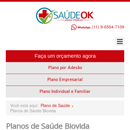
(11) 9-6504-7109
Faça um orçamento agora
HOME
Plano por Adesão
PLANO DE SAÚDE EMPRESARIAL
Plano Empresarial
ALLIANZ PLANO DE SAÚDE EMPRESARIAL
AMEPLAN PLANO DE SAÚDE EMPRESARIAL
Plano Individual e Familiar
AMIL PLANO DE SAÚDE EMPRESARIAL
Você está aqui:
Plano de Saúde
Planos de Saúde Biovida
BIO SAÚDE PLANO DE SAÚDE EMPRESARIAL
Planos de Saúde Biovida
BIOVIDA PLANO DE SAÚDE EMPRESARIAL