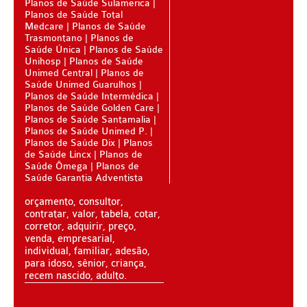
Planos de Saúde Sulamerica
PLANO DE SAÚDE PORTO SEGURO
BLUE MED PLANO DE SAÚDE ADESÃO
Planos de Saúde Total
Medcare
Planos de Saúde
PLANO DE SAÚDE QSAÚDE
BRADESCO PLANO DE SAÚDE ADESÃO
Trasmontano
Planos de
Saúde Única
Planos de Saúde
PLANO DE SAÚDE PREVENT
CLASSES PLANO DE SAÚDE ADESÃO
Unihosp
Planos de Saúde
Unimed Central
Planos de
PLANO DE SAÚDE SÃO CRISTÓVÃO
CRUZ AZUL PLANO DE SAÚDE ADESÃO
Saúde Unimed Guarulhos
Planos de Saúde Intermédica
PLANO DE SAÚDE SÃO MIGUEL
CUIDAR ME PLANO DE SAÚDE ADESÃO
Planos de Saúde Golden Care
Planos de Saúde Santamalia
PLANO DE SAÚDE SANTA HELENA
Planos de Saúde Unimed P.
GARANTIA GS PLANO DE SAÚDE ADESÃO
Planos de Saúde Dix
Planos
de Saúde Lincx
Planos de
PLANO DE SAÚDE SANTAMALIA
GOLDEN CROSS PLANO DE SAÚDE ADESÃO
Saúde Ômega
Planos de
Saúde Garantia Adventista
PLANO DE SAÚDE SOMPO
GNDI PLANO DE SAÚDE ADESÃO
orçamento, consultor,
PLANO DE SAÚDE SULAMERICA
INTERCLINICAS PLANO DE SAÚDE ADESÃO
contratar, valor, tabela, cotar,
corretor, adquirir, preço,
PLANO DE SAÚDE TRANSMONTANO
MEDIAL PLANO DE SAÚDE ADESÃO
venda, empresarial,
individual, familiar, adesão,
PLANO DE SAÚDE UNIHOSP
MEDICAL HEALTH PLANO DE SAÚDE ADESÃO
para idoso, sênior, criança,
recem nascido, adulto.
PLANO DE SAÚDE SISTEMAS
ONE HEALTH PLANO DE SAÚDE ADESÃO
PLANO DE SAÚDE SAMED