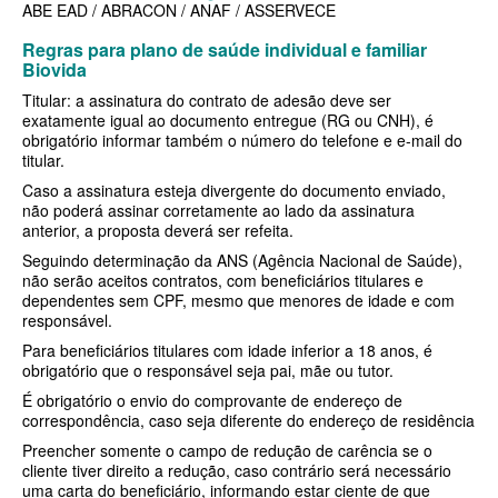
ABE EAD / ABRACON / ANAF / ASSERVECE
SÃO CRISTOVÃO PLANO DE SAÚDE EMPRESARIAL
BIOVIDA PLANO DE SAÚDE INDIVIDUAL
Regras para plano de saúde individual e familiar
SÃO MIGUEL PLANO DE SAÚDE EMPRESARIAL
BLUE MED PLANO DE SAÚDE INDIVIDUAL
Biovida
SISTEMAS PLANO DE SAÚDE EMPRESARIAL
CLASSES PLANO DE SAÚDE INDIVIDUAL
Titular: a assinatura do contrato de adesão deve ser
exatamente igual ao documento entregue (RG ou CNH), é
SOMPO PLANO DE SAÚDE EMPRESARIAL
CUIDAR ME PLANO DE SAÚDE INDIVIDUAL
obrigatório informar também o número do telefone e e-mail do
titular.
SULAMERICA PLANO DE SAÚDE EMPRESARIAL
CRUZ AZUL PLANO DE SAÚDE INDIVIDUAL
Caso a assinatura esteja divergente do documento enviado,
não poderá assinar corretamente ao lado da assinatura
TOTAL MEDCARE PLANO DE SAÚDE EMPRESARIAL
GARANTIA GS PLANO INDIVIDUAL
anterior, a proposta deverá ser refeita.
TRASMONTANO PLANO DE SAÚDE EMPRESARIAL
GNDI PLANO DE SAÚDE INDIVIDUAL
Seguindo determinação da ANS (Agência Nacional de Saúde),
não serão aceitos contratos, com beneficiários titulares e
UNIHOSP PLANO DE SAÚDE EMPRESARIAL
INTERCLINICAS PLANO DE SAÚDE INDIVIDUAL
dependentes sem CPF, mesmo que menores de idade e com
responsável.
UNIMED CENTRAL PLANO DE SAÚDE EMPRESARIAL
KIPP PLANO DE SAÚDE INDIVIDUAL
Para beneficiários titulares com idade inferior a 18 anos, é
obrigatório que o responsável seja pai, mãe ou tutor.
UNIMED GUARULHOS PLANO DE SAÚDE EMPRESARIAL
MEDICAL HEALTH PLANO DE SAÚDE INDIVIDUAL
É obrigatório o envio do comprovante de endereço de
correspondência, caso seja diferente do endereço de residência
ÚNICA PLANO DE SAÚDE EMPRESARIAL
MED TOUR PLANO DE SAÚDE INDIVIDUAL
Preencher somente o campo de redução de carência se o
PLENA PLANO DE SAÚDE INDIVIDUAL
cliente tiver direito a redução, caso contrário será necessário
uma carta do beneficiário, informando estar ciente de que