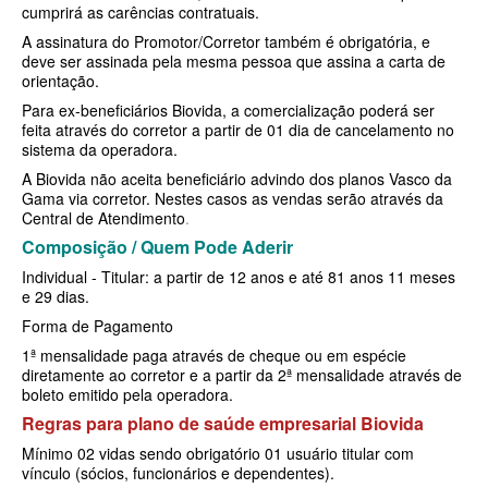
QSAUDE PLANO DE SAÚDE INDIVIDUAL
cumprirá as carências contratuais.
A assinatura do Promotor/Corretor também é obrigatória, e
SANTA HELENA PLANO DE SAÚDE INDIVIDUAL
deve ser assinada pela mesma pessoa que assina a carta de
orientação.
SANTARIS PLANO DE SAÚDE INDIVIDUAL
Para ex-beneficiários Biovida, a comercialização poderá ser
SÃO CRISTOVÃO PLANO DE SAÚDE INDIVIDUAL
feita através do corretor a partir de 01 dia de cancelamento no
sistema da operadora.
SÃO MIGUEL PLANO DE SAÚDE INDIVIDUAL
A Biovida não aceita beneficiário advindo dos planos Vasco da
Gama via corretor. Nestes casos as vendas serão através da
STA CASA MAUÁ PLANO DE SAÚDE INDIVIDUAL
Central de Atendimento
.
Composição / Quem Pode Aderir
TOTAL MEDCARE PLANO DE SAÚDE INDIVIDUAL
Individual - Titular: a partir de 12 anos e até 81 anos 11 meses
TRASMONTANO PLANO DE SAÚDE INDIVIDUAL
e 29 dias.
Forma de Pagamento
ÚNICA PLANO DE SAÚDE INDIVIDUAL
1ª mensalidade paga através de cheque ou em espécie
UNIHOSP PLANO DE SAÚDE INDIVIDUAL
diretamente ao corretor e a partir da 2ª mensalidade através de
boleto emitido pela operadora.
UNIMED GUARULHOS PLANO DE SAÚDE INDIVIDUAL
Regras para plano de saúde empresarial Biovida
PLANO DE SAÚDE FAMILIAR
Mínimo 02 vidas sendo obrigatório 01 usuário titular com
vínculo (sócios, funcionários e dependentes).
BLUE MED PLANO DE SAÚDE FAMILIAR